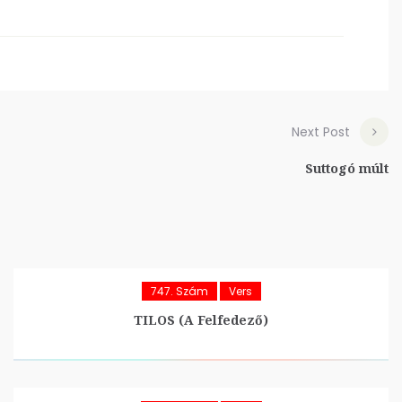
Next Post
Suttogó múlt
747. Szám
Vers
TILOS (A Felfedező)