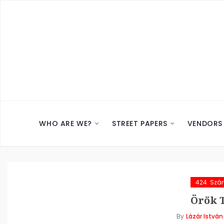
WHO ARE WE?
STREET PAPERS
VENDORS
424. Sz
Örök T
By
Lázár István