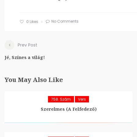
No Comments
0
Likes
Prev Post
Jé, Színes a világ!
You May Also Like
758. Szám
Vers
Szerelmes (A Felfedező)