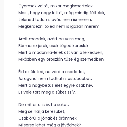
Gyermek voltál, mikor megismertelek,
Most, hogy nagy lettél, még mindig féltelek,
Jelened tudom, jövőd nem ismerem,
Megkérdezni tőled nem is igazán merem.
Amit mondok, azért ne vess meg,
Bármerre járok, csak téged kereslek.
Mert a madonna-lélek ott van a lelkedben,
Miközben egy oroszlán tüze ég szemedben.
Éld az életed, ne várd a csodádat,
Az agynál nem tudhatsz ostobábbat,
Mert a nagybetűs élet egyre csak hív,
És vele tart még a süket szív.
De mit ér a szív, ha süket,
Meg se hallja kérésüket,
Csak örül a jónak és örömnek,
Mi sorsa lehet még a jövődnek?