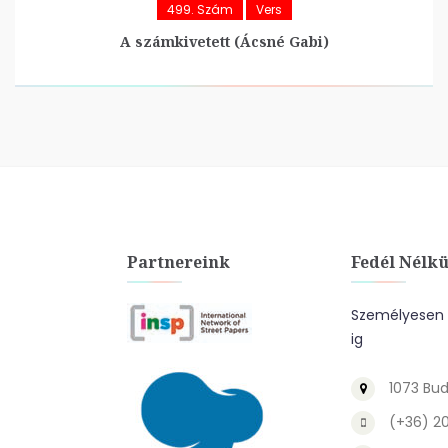
499. Szám
Vers
A számkivetett (Ácsné Gabi)
Partnereink
Fedél Nélkü
Személyesen a
ig
1073 Bud
(+36) 2