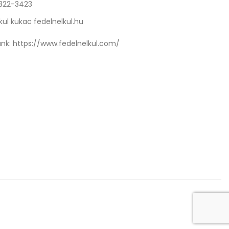
 322-3423
kul kukac fedelnelkul.hu
nk:
https://www.fedelnelkul.com/