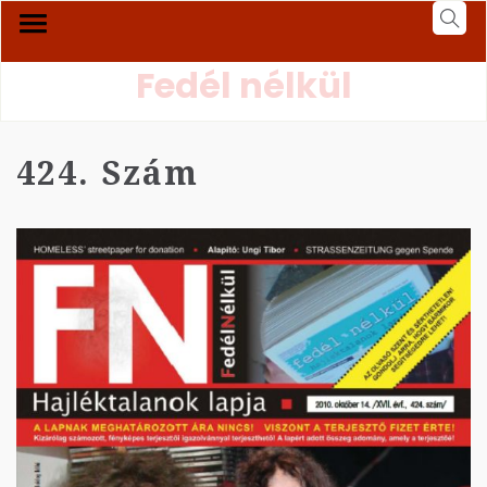
Fedél nélkül
424. Szám