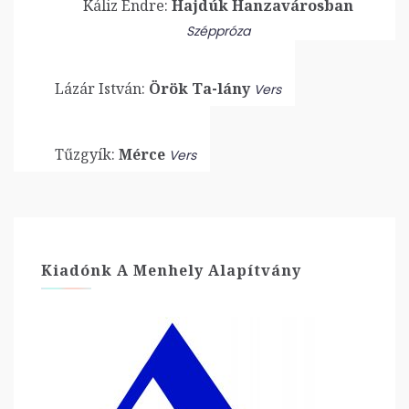
Káliz Endre:
Hajdúk Hanzavárosban
Széppróza
Lázár István:
Örök Ta-lány
Vers
Tűzgyík:
Mérce
Vers
Kiadónk A Menhely Alapítvány