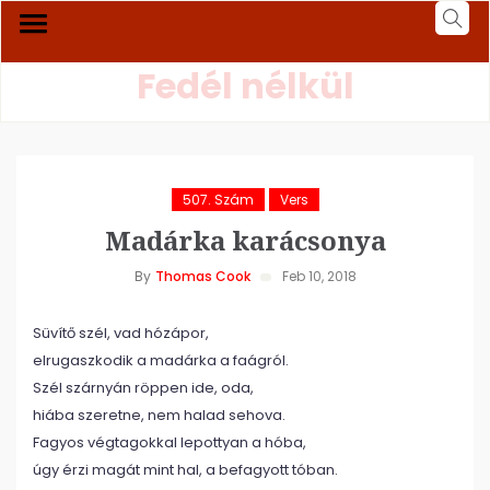
Fedél nélkül
507. Szám
Vers
Madárka karácsonya
By
Thomas Cook
Feb 10, 2018
Süvítő szél, vad hózápor,
elrugaszkodik a madárka a faágról.
Szél szárnyán röppen ide, oda,
hiába szeretne, nem halad sehova.
Fagyos végtagokkal lepottyan a hóba,
úgy érzi magát mint hal, a befagyott tóban.