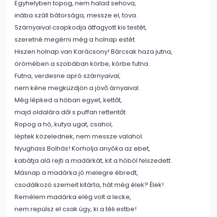
Egyhelyben topog, nem halad sehova,
inába száll bátorsága, messze el, tova.
Szárnyaival csapkodja átfagyott kis testét,
szeretné megérni még a holnap estét.
Hiszen holnap van Karácsony! Bárcsak haza jutna,
örömében a szobában körbe, körbe futna.
Futna, verdesne apró szárnyaival,
nem kéne megküzdjön a jövő árnyaival.
Még lépked a hóban egyet, kettőt,
majd oldalára dől s puffan rettentőt.
Ropog a hó, kutya ugat, csahol,
léptek közelednek, nem messze valahol.
Nyughass Bolhás! Korholja anyóka az ebet,
kabátja alá rejti a madárkát, kit a hóból felszedett.
Másnap a madárka jó melegre ébredt,
csodálkozó szemeit kitárta, hát még élek? Élek!
Remélem madárka elég volt a lecke,
nem repülsz el csak úgy, ki a téli estbe!