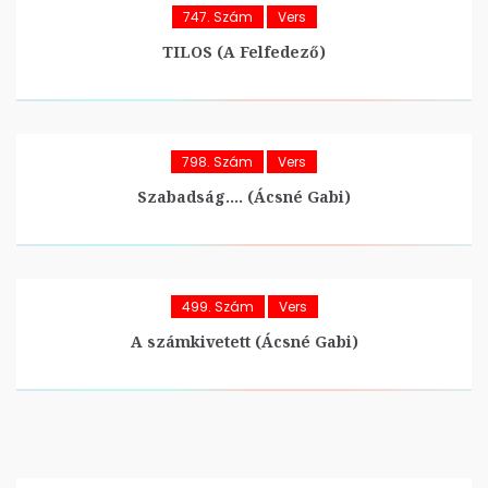
747. Szám
Vers
TILOS (A Felfedező)
798. Szám
Vers
Szabadság…. (Ácsné Gabi)
499. Szám
Vers
A számkivetett (Ácsné Gabi)