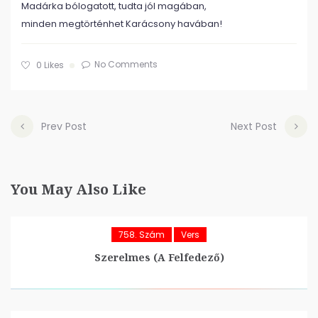
Madárka bólogatott, tudta jól magában,
minden megtörténhet Karácsony havában!
No Comments
0
Likes
Prev Post
Next Post
You May Also Like
758. Szám
Vers
Szerelmes (A Felfedező)