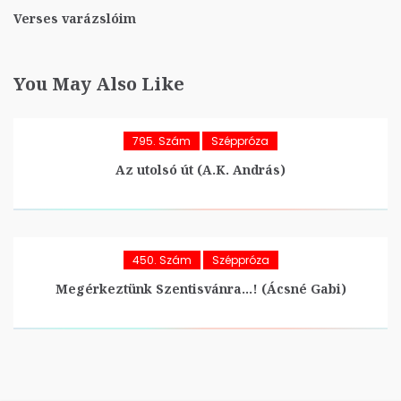
Verses varázslóim
You May Also Like
795. Szám
Széppróza
Az utolsó út (A.K. András)
450. Szám
Széppróza
Megérkeztünk Szentisvánra…! (Ácsné Gabi)