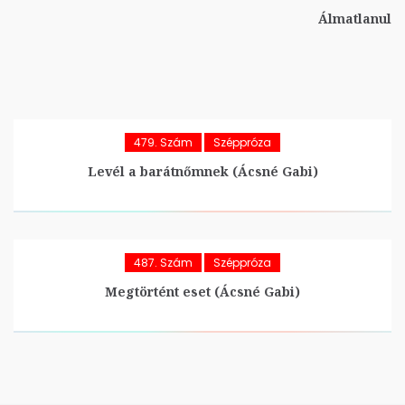
Álmatlanul
479. Szám
Széppróza
Levél a barátnőmnek (Ácsné Gabi)
487. Szám
Széppróza
Megtörtént eset (Ácsné Gabi)