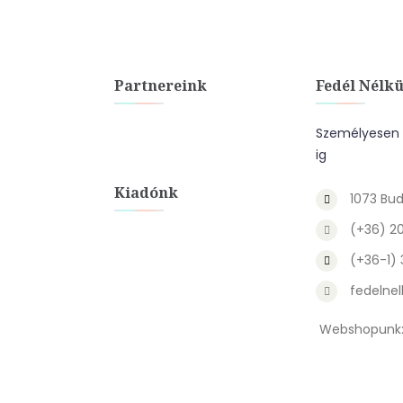
Partnereink
Fedél Nélkü
Személyesen a
ig
Kiadónk
1073 Bud
(+36) 2
(+36-1)
fedelnel
Webshopunk