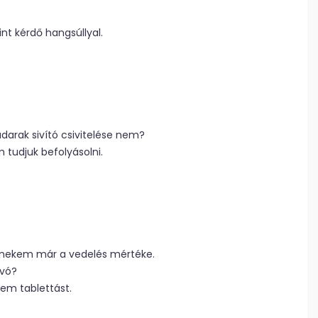
nt kérdő hangsúllyal.
adarak sivító csivitelése nem?
 tudjuk befolyásolni.
az nekem már a vedelés mértéke.
ivó?
em tablettást.