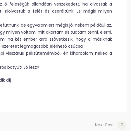
z ő feleségük állandóan veszekedett, ha olvastak a
. Kiolvastuk a felét és cseréltünk. És mégis milyen
szefutnunk, de egyvalamiért mégis jó: nekem például az,
gy milyen voltam, mit akartam és tudtam tenni, elérni,
em, ha két ember arra szövetkezik, hogy a másiknak
m-szeretet legmagasabb elérhető csúcsa.
pi visszárus péksüteményből, én kiharcolom neked a
ós batyut! Jó lesz?
díj
Next Post