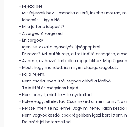
– Fejezd be!
– Mit fejezzek be? – mondta a Férfi, inkább unottan, mi
– Idegesít. – így a Nő
– Mi a jó fene idegesít?
– A zörgés. A zörgésed.
– Én zörgök?
– Igen, te. Azzal a nyavalyás újságpapírral.
– Ez zavar? Azt autók zaja, a troli indító csengése, a m
– Az nem, az hozzá tartozik a reggelekhez. Meg úgysem
– Most, hogy mondod, és milyen alapigazságokat….
– Fáj a fejem.
– Nem csoda, mert ittál tegnap abból a lőréből.
– Te is ittál és mégsincs bajod!
– Nem annyit, mint te – te nyakaltad.
– Hülye vagy, elfeleztük. Csak neked a „nem annyi”, 
– Persze, mert te nő lennél vagy mi fene. Talán kezdő 
– Nem vagyok kezdő, csak régebben igazi bort ittam, n
– De azért jól betermelted.