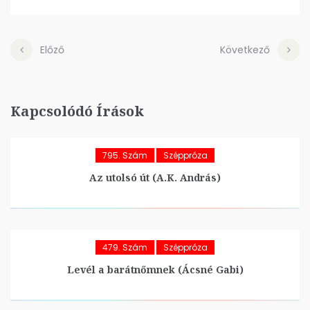
Előző
Következő
Kapcsolódó Írások
795. Szám
Széppróza
Az utolsó út (A.K. András)
479. Szám
Széppróza
Levél a barátnőmnek (Ácsné Gabi)