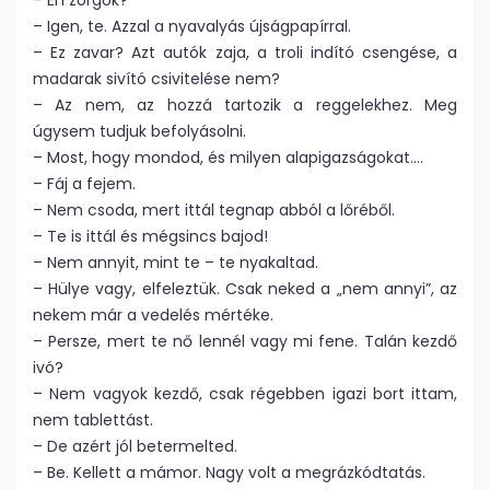
– Én zörgök?
– Igen, te. Azzal a nyavalyás újságpapírral.
– Ez zavar? Azt autók zaja, a troli indító csengése, a
madarak sivító csivitelése nem?
– Az nem, az hozzá tartozik a reggelekhez. Meg
úgysem tudjuk befolyásolni.
– Most, hogy mondod, és milyen alapigazságokat….
– Fáj a fejem.
– Nem csoda, mert ittál tegnap abból a lőréből.
– Te is ittál és mégsincs bajod!
– Nem annyit, mint te – te nyakaltad.
– Hülye vagy, elfeleztük. Csak neked a „nem annyi”, az
nekem már a vedelés mértéke.
– Persze, mert te nő lennél vagy mi fene. Talán kezdő
ivó?
– Nem vagyok kezdő, csak régebben igazi bort ittam,
nem tablettást.
– De azért jól betermelted.
– Be. Kellett a mámor. Nagy volt a megrázkódtatás.