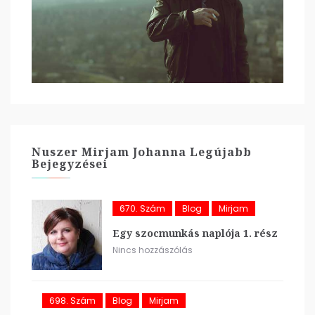
Nuszer Mirjam Johanna Legújabb
Bejegyzései
670. Szám
Blog
Mirjam
Egy szocmunkás naplója 1. rész
Nincs hozzászólás
698. Szám
Blog
Mirjam