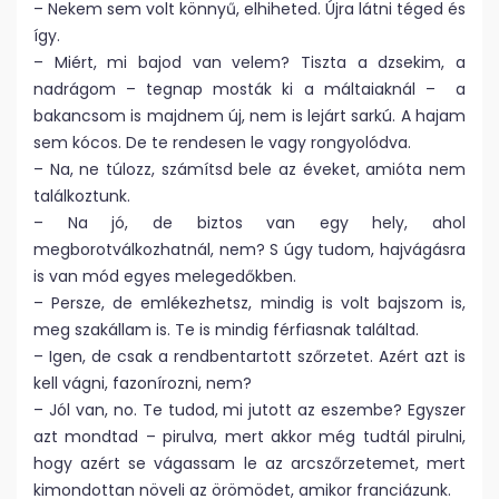
– Nekem sem volt könnyű, elhiheted. Újra látni téged és
így.
– Miért, mi bajod van velem? Tiszta a dzsekim, a
nadrágom – tegnap mosták ki a máltaiaknál – a
bakancsom is majdnem új, nem is lejárt sarkú. A hajam
sem kócos. De te rendesen le vagy rongyolódva.
– Na, ne túlozz, számítsd bele az éveket, amióta nem
találkoztunk.
– Na jó, de biztos van egy hely, ahol
megborotválkozhatnál, nem? S úgy tudom, hajvágásra
is van mód egyes melegedőkben.
– Persze, de emlékezhetsz, mindig is volt bajszom is,
meg szakállam is. Te is mindig férfiasnak találtad.
– Igen, de csak a rendbentartott szőrzetet. Azért azt is
kell vágni, fazonírozni, nem?
– Jól van, no. Te tudod, mi jutott az eszembe? Egyszer
azt mondtad – pirulva, mert akkor még tudtál pirulni,
hogy azért se vágassam le az arcszőrzetemet, mert
kimondottan növeli az örömödet, amikor franciázunk.