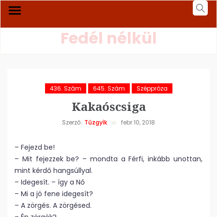
Fedél nélkül
436. Szám
645. Szám
Széppróza
Kakaóscsiga
Szerző:
Tűzgyík
febr 10, 2018
– Fejezd be!
– Mit fejezzek be? – mondta a Férfi, inkább unottan,
mint kérdő hangsúllyal.
– Idegesít. – így a Nő
– Mi a jó fene idegesít?
– A zörgés. A zörgésed.