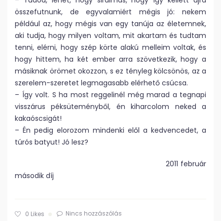
– Tudod, lehet, hogy siralmas, hogy így kellett újra
összefutnunk, de egyvalamiért mégis jó: nekem
például az, hogy mégis van egy tanúja az életemnek,
aki tudja, hogy milyen voltam, mit akartam és tudtam
tenni, elérni, hogy szép körte alakú melleim voltak, és
hogy hittem, ha két ember arra szövetkezik, hogy a
másiknak örömet okozzon, s ez tényleg kölcsönös, az a
szerelem-szeretet legmagasabb elérhető csúcsa.
– Így volt. S ha most reggelinél még marad a tegnapi
visszárus péksüteményből, én kiharcolom neked a
kakaóscsigát!
– Én pedig elorozom mindenki elől a kedvencedet, a
túrós batyut! Jó lesz?
2011 február
második díj
Nincs hozzászólás
0
Likes