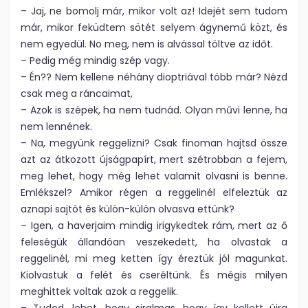
– Jaj, ne bomolj már, mikor volt az! Idejét sem tudom
már, mikor feküdtem sötét selyem ágynemű közt, és
nem egyedül. No meg, nem is alvással töltve az időt.
– Pedig még mindig szép vagy.
– Én?? Nem kellene néhány dioptriával több már? Nézd
csak meg a ráncaimat,
– Azok is szépek, ha nem tudnád. Olyan művi lenne, ha
nem lennének.
– Na, megyünk reggelizni? Csak finoman hajtsd össze
azt az átkozott újságpapírt, mert szétrobban a fejem,
meg lehet, hogy még lehet valamit olvasni is benne.
Emlékszel? Amikor régen a reggelinél elfeleztük az
aznapi sajtót és külön-külön olvasva ettünk?
– Igen, a haverjaim mindig irigykedtek rám, mert az ő
feleségük állandóan veszekedett, ha olvastak a
reggelinél, mi meg ketten így éreztük jól magunkat.
Kiolvastuk a felét és cseréltünk. És mégis milyen
meghittek voltak azok a reggelik.