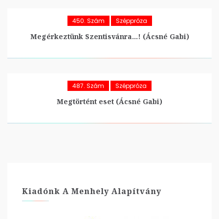
450. Szám
Széppróza
Megérkeztünk Szentisvánra…! (Ácsné Gabi)
487. Szám
Széppróza
Megtörtént eset (Ácsné Gabi)
Kiadónk A Menhely Alapítvány