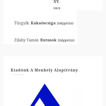
XV.
Vers
Tűzgyík:
Kakaóscsiga
Széppróza
Zilahy Tamás:
Butusok
Széppróza
Kiadónk A Menhely Alapítvány