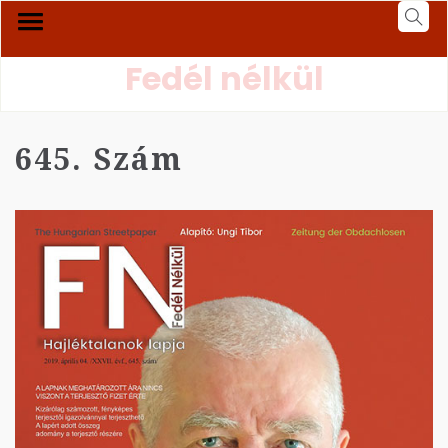
Fedél nélkül
645. Szám