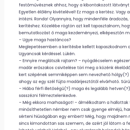
festőművésznek ahhoz, hogy a kibontakozott látványt
Egyetlen élőlény kivételével! Ez maga a kertész. Vagy 
intézni. Ronda! Olyannyira, hogy mindenféle áradozás,
kerítéshez. Közelébe rögtön azt kell tapasztalnom, h
bemutatkozást ő maga kezdeményezi, elképesztőn me
– Ugye maga hastáncos?
Meglepetésemben a kerítésbe kellett kapaszkodnom ah
Ugyancsak kérdéssel. Lükén.
– Ennyire meglátszik rajtam? – nyögdécselem egészen
madár erőszakos csivitelése töri meg a közénk ékelődő
kert szépének semmiképpen sem nevezhető hölgy(?) f
ahogy az egy szél fújta madárijesztőtől elvárható. Sűrű
– Hiába férfi illetőségű(?) maga és legalább hetven(
sasszézni félmeztelenkedve.
– Még ekkora marhaságot! – álmélkodtam a hallottak f
minősíthetetlen némber nem csak gyenge elméjű, ha
sérteni hiúságában egy embert! Még, hogy majdnem 
sincs kimondottan sas szemem, de azért jól látom a f