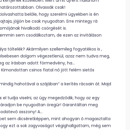
za kertjének közelében. Mert amit újfent hallanom
 határozottabban. Olvassák csak!
kiolvashatta belőle, hogy szerelmi ügyekben is én
ajtaja, jöjjön be csak nyugodtan. Erre mintegy rá
omójának hivalkodó csörgését is.
semmin sem csodálkoztam, de ezen az invitáláson
a töltelék? Akármilyen szellemileg fogyatékos is ,
élsebesen dolgom végezetlenül, azaz nem tudva meg,
eg az írásban adott förmedvény, ha…
 Kimondottan csinos fiatal nő jött felém sietős
indig hahotával a szájában” a kerítés rácsain át. Majd
 el tudja viselni, az úgy megedződik, hogy az egy
. Fáradjon be nyugodtan öregúr! Garantáltan meg
csodatevő asszony! A…
pet sem dicséretképpen, mint ahogyan ő magasztalta
, hogy ezt a sok zagyvaságot végighallgattam, még sem