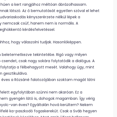
 hűen a kert rangjához méltóan ábrázolhassam.
annak látszó. Az ő bemutatását egyetlen szóval el lehet
 udvariaskodás kényszerérzete nélkül lépek a
ogy nemcsak csúf, hanem nem is normális. A
ghökkentő kérdésfelvetéssel.
hoz, hogy válaszolni tudjak. Hasonlóképpen.
 beletemetkezve tekintetébe. Rigó vagy milyen
 csendet, csak nagy sokára folytatódik a dialógus. A
olytatja a félbehagyott mesét. Valahogy úgy, mint
n gesztikulálva.
?) éves a Rózsáné falatozójában szoktam magát látni
elett egyfolytában szűnni nem akaróan. Ez a
nem gyengén látó is, dohogok magamban. Így vérig
nyolc-van éves? Egyáltalán hová kerültem? Nekem
elfelé ka-paszkodó fogaskerekűt. Csak a Sváb hegyen