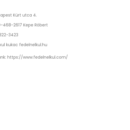
apest Kürt utca 4.
0-468-2617 Kepe Róbert
 322-3423
kul kukac fedelnelkul.hu
nk:
https://www.fedelnelkul.com/