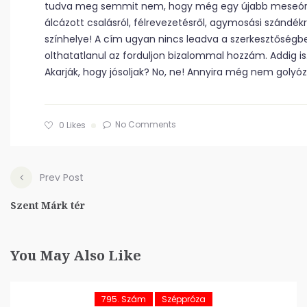
tudva meg semmit nem, hogy még egy újabb meseórán 
álcázott csalásról, félrevezetésről, agymosási szándékró
színhelye! A cím ugyan nincs leadva a szerkesztőségben,
olthatatlanul az forduljon bizalommal hozzám. Addig i
Akarják, hogy jósoljak? No, ne! Annyira még nem goly
No Comments
0
Likes
Prev Post
Szent Márk tér
You May Also Like
795. Szám
Széppróza