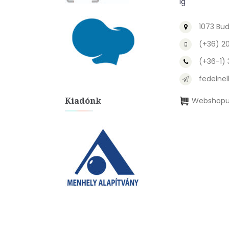
ig
1073 Bud
(+36) 2
(+36-1)
fedelnel
Kiadónk
Webshopu