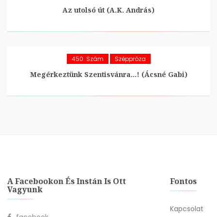
Az utolsó út (A.K. András)
450. Szám
Széppróza
Megérkeztünk Szentisvánra…! (Ácsné Gabi)
A Facebookon És Instán Is Ott
Fontos
Vagyunk
Kapcsolat