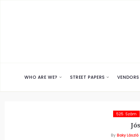
WHO ARE WE?
STREET PAPERS
VENDORS
525. Szám
Jós
By
Baky László