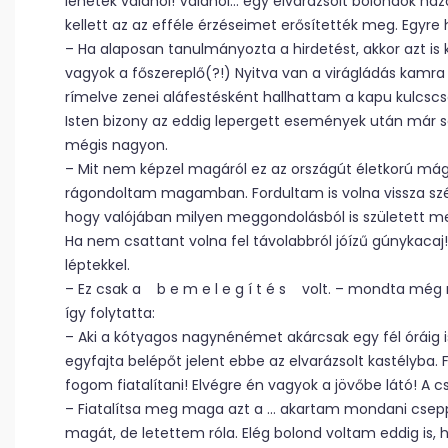
lehetek valahol! Valahol… egy elvarázsolt bolondok há
kellett az az efféle érzéseimet erősítették meg. Egyre
– Ha alaposan tanulmányozta a hirdetést, akkor azt is 
vagyok a főszereplő(?!) Nyitva van a virágládás kamra 
rímelve zenei aláfestésként hallhattam a kapu kulcscs
Isten bizony az eddig lepergett események után már 
mégis nagyon.
– Mit nem képzel magáról ez az országút életkorú mágly
rágondoltam magamban. Fordultam is volna vissza sz
hogy valójában milyen meggondolásból is született m
Ha nem csattant volna fel távolabbról jóízű gúnykacaj!
léptekkel.
– Ez csak a b e m e l e g í t é s volt. – mondta még m
így folytatta:
– Aki a kótyagos nagynénémet akárcsak egy fél óráig is
egyfajta belépőt jelent ebbe az elvarázsolt kastélyba
fogom fiatalítani! Elvégre én vagyok a jövőbe látó! A 
– Fiatalítsa meg maga azt a … akartam mondani csep
magát, de letettem róla. Elég bolond voltam eddig is