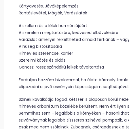
Kártyavetés, Jövőképelemzés
Rontáslevétel, Mágiák, Varázslatok
A szellem és a lélek harmóniájáért
A szerelem megtartására, kedvesed elbűvölésére
Varázslat amellyel felkeltheted álmaid férfiának – vag
A hűség biztosítására
Hírnév és szerencse, karrier
Szerelmi kötés és oldás
Gonosz, rossz szándékú lelkek távoltartása
Forduljon hozzám bizalommal, ha élete bármely terüle
eligazodni a jövő ösvényein képességeim segítségével
Színek kavalkádja fogad. Kétszer is alaposan körül né
hírneves arborétum közelébe kerültem. Nem ért ilyen s
Semmihez sem – legalábbis a környéken – hasonlítható!
szivárványnak legalább tízszeres színével pompázik, a
csak meg nem szólalnak. Zubognak, csörgedeznek a t