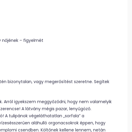
y nőjének – figyelmét
tén bizonytalan, vagy megerősítést szeretne. Segítek
.
zek. Arról igyekszem meggyőződni, hogy nem valamelyik
zerencse! A látvány mégis pazar, lenyűgöző.
 A tulipánok végeláthatatlan „sorfala” a
 vízesésszerűen aláhulló orgonacsokrok éppen, hogy
emplomi csendben. Költőnek kellene lennem, netán