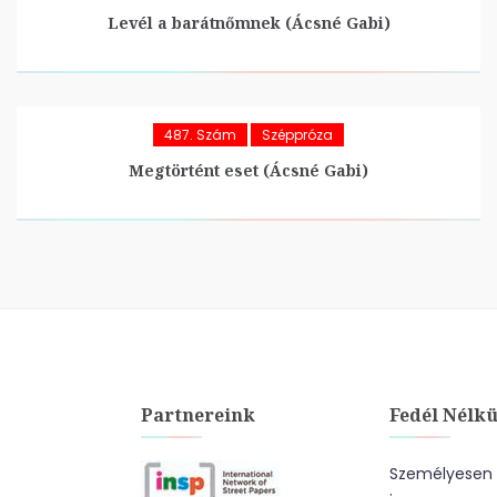
Levél a barátnőmnek (Ácsné Gabi)
487. Szám
Széppróza
Megtörtént eset (Ácsné Gabi)
Partnereink
Fedél Nélkü
Személyesen a