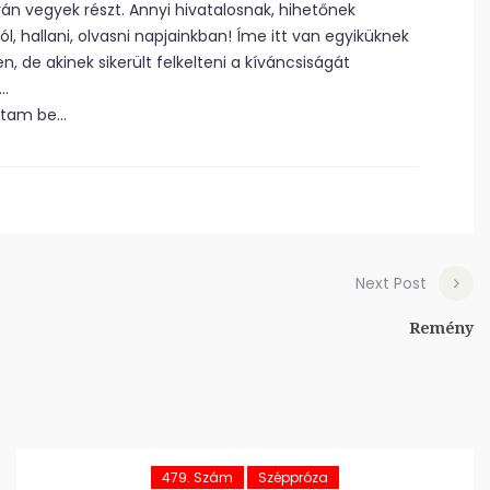
vegyek részt. Annyi hivatalosnak, hihetőnek
l, hallani, olvasni napjainkban! Íme itt van egyiküknek
 de akinek sikerült felkelteni a kíváncsiságát
s…
óztam be…
Next Post
Remény
479. Szám
Széppróza