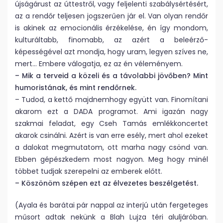
újságárust az úttestről, vagy feljelenti szabálysértésért,
az a rendőr teljesen jogszerűen jár el. Van olyan rendőr
is akinek az emocionális érzékelése, én így mondom,
kulturáltabb, finomabb, az azért a beleérző-
képességével azt mondja, hogy uram, legyen szíves ne,
mert… Embere válogatja, ez az én véleményem.
– Mik a terveid a közeli és a távolabbi jövőben? Mint
humoristának, és mint rendőrnek.
– Tudod, a kettő majdnemhogy együtt van. Finomítani
akarom ezt a DADA programot. Ami igazán nagy
szakmai feladat, egy Cseh Tamás emlékkoncertet
akarok csinálni. Azért is van erre esély, mert ahol ezeket
a dalokat megmutatom, ott marha nagy csönd van.
Ebben gépészkedem most nagyon. Meg hogy minél
többet tudjak szerepelni az emberek előtt.
– Köszönöm szépen ezt az élvezetes beszélgetést.
(Ayala és barátai pár nappal az interjú után fergeteges
műsort adtak nekünk a Blah Lujza téri aluljáróban.