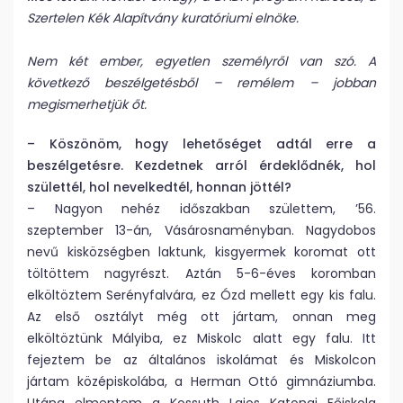
Szertelen Kék Alapítvány kuratóriumi elnöke.
Nem két ember, egyetlen személyről van szó. A
következő beszélgetésből – remélem – jobban
megismerhetjük őt.
– Köszönöm, hogy lehetőséget adtál erre a
beszélgetésre. Kezdetnek arról érdeklődnék, hol
születtél, hol nevelkedtél, honnan jöttél?
– Nagyon nehéz időszakban születtem, ’56.
szeptember 13-án, Vásárosnaményban. Nagydobos
nevű kisközségben laktunk, kisgyermek koromat ott
töltöttem nagyrészt. Aztán 5-6-éves koromban
elköltöztem Serényfalvára, ez Ózd mellett egy kis falu.
Az első osztályt még ott jártam, onnan meg
elköltöztünk Mályiba, ez Miskolc alatt egy falu. Itt
fejeztem be az általános iskolámat és Miskolcon
jártam középiskolába, a Herman Ottó gimnáziumba.