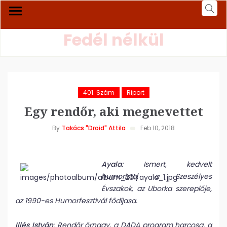
Fedél nélkül
401. Szám
Riport
Egy rendőr, aki megnevettet
By
Takács "Droid" Attila
Feb 10, 2018
Ayala
: Ismert, kedvelt
humorista, a Szeszélyes
Évszakok, az Uborka szereplője,
az 1990-es Humorfesztivál fődíjasa.
Illés István
: Rendőr őrnagy, a DADA program harcosa, a