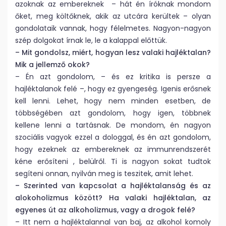
azoknak az embereknek – hát én íróknak mondom
őket, meg költőknek, akik az utcára kerültek – olyan
gondolataik vannak, hogy félelmetes. Nagyon-nagyon
szép dolgokat írnak le, le a kalappal előttük.
– Mit gondolsz, miért, hogyan lesz valaki hajléktalan?
Mik a jellemző okok?
– Én azt gondolom, – és ez kritika is persze a
hajléktalanok felé –, hogy ez gyengeség. Igenis erősnek
kell lenni. Lehet, hogy nem minden esetben, de
többségében azt gondolom, hogy igen, többnek
kellene lenni a tartásnak. De mondom, én nagyon
szociális vagyok ezzel a dologgal, és én azt gondolom,
hogy ezeknek az embereknek az immunrendszerét
kéne erősíteni , belülről. Ti is nagyon sokat tudtok
segíteni onnan, nyilván meg is teszitek, amit lehet.
– Szerinted van kapcsolat a hajléktalanság és az
alokoholizmus között? Ha valaki hajléktalan, az
egyenes út az alkoholizmus, vagy a drogok felé?
– Itt nem a hajléktalannal van baj, az alkohol komoly