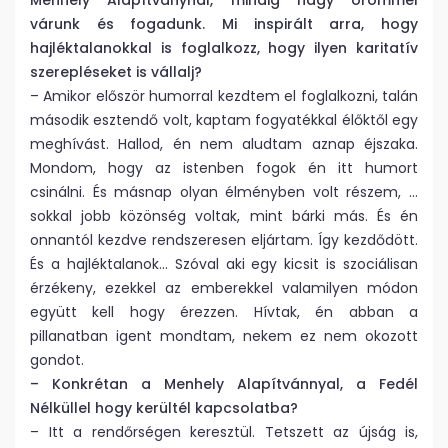
Menhely Alapítványnál, mindig nagy örömmel
várunk és fogadunk. Mi inspirált arra, hogy
hajléktalanokkal is foglalkozz, hogy ilyen karitatív
szerepléseket is vállalj?
– Amikor először humorral kezdtem el foglalkozni, talán
második esztendő volt, kaptam fogyatékkal élőktől egy
meghívást. Hallod, én nem aludtam aznap éjszaka.
Mondom, hogy az istenben fogok én itt humort
csinálni. És másnap olyan élményben volt részem, …
sokkal jobb közönség voltak, mint bárki más. És én
onnantól kezdve rendszeresen eljártam. Így kezdődött.
És a hajléktalanok… Szóval aki egy kicsit is szociálisan
érzékeny, ezekkel az emberekkel valamilyen módon
együtt kell hogy érezzen. Hívtak, én abban a
pillanatban igent mondtam, nekem ez nem okozott
gondot.
– Konkrétan a Menhely Alapítvánnyal, a Fedél
Nélküllel hogy kerültél kapcsolatba?
– Itt a rendőrségen keresztül. Tetszett az újság is,