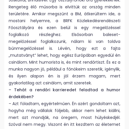
Jóskával, Brindisivel. Egy osztályfőnöki óra gyerekeknek.
Rengeteg élő műsorba is elvittük az ország minden
területére. Amikor megszűnt a BM, átkerültem ide, a
mostani helyemre, a BRFK Közlekedésrendészeti
Főosztályára és ezen belül is egy megelőzéssel
foglalkozó részleghez. Elsősorban baleset-
megelőzéssel foglalkozunk, nálam ki van toldva
bűnmegelőzéssel is. Lévén, hogy ezt a fajta
„mutatványt” lehet, hogy egész Európában egyedül én
csinálom. Mint humorista is, és mint rendőrtiszt. És ez a
munka nagyon jó, például a főnökeim szeretik, igénylik,
és ilyen alapon én is jól érzem magam, mert
gyakorlatilag azt csinálom, amit szeretek.
– Tehát a rendőri karrieredet feladtad a humor
érdekében?
– Azt föladtam, egyértelműen. Én azért gondoltam azt,
hogyha még vállalok följebb, akkor nem lehet kiállni,
mert azt mondják, na öregem, most hülyéskedjél.
Szóval nem megy. Viszont én itt kezdtem az életemet