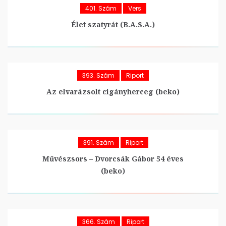
401. Szám
Vers
Élet szatyrát (B.A.S.A.)
393. Szám
Riport
Az elvarázsolt cigányherceg (beko)
391. Szám
Riport
Művészsors – Dvorcsák Gábor 54 éves
(beko)
366. Szám
Riport