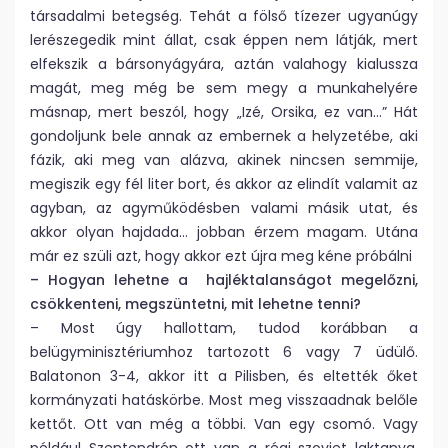
társadalmi betegség. Tehát a fölső tízezer ugyanúgy
lerészegedik mint állat, csak éppen nem látják, mert
elfekszik a bársonyágyára, aztán valahogy kialussza
magát, meg még be sem megy a munkahelyére
másnap, mert beszól, hogy „Izé, Orsika, ez van…” Hát
gondoljunk bele annak az embernek a helyzetébe, aki
fázik, aki meg van alázva, akinek nincsen semmije,
megiszik egy fél liter bort, és akkor az elindít valamit az
agyban, az agyműködésben valami másik utat, és
akkor olyan hajdada… jobban érzem magam. Utána
már ez szüli azt, hogy akkor ezt újra meg kéne próbálni
– Hogyan lehetne a hajléktalanságot megelőzni,
csökkenteni, megszüntetni, mit lehetne tenni?
– Most úgy hallottam, tudod korábban a
belügyminisztériumhoz tartozott 6 vagy 7 üdülő.
Balatonon 3-4, akkor itt a Pilisben, és eltették őket
kormányzati hatáskörbe. Most meg visszaadnak belőle
kettőt. Ott van még a többi. Van egy csomó. Vagy