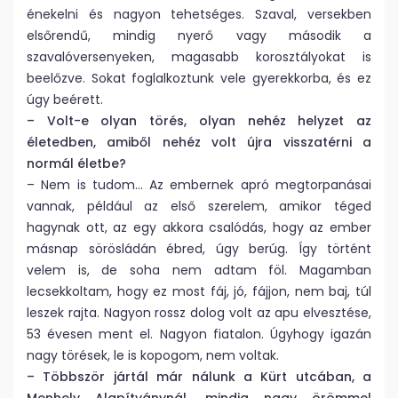
énekelni és nagyon tehetséges. Szaval, versekben
elsőrendű, mindig nyerő vagy második a
szavalóversenyeken, magasabb korosztályokat is
beelőzve. Sokat foglalkoztunk vele gyerekkorba, és ez
úgy beérett.
– Volt-e olyan törés, olyan nehéz helyzet az
életedben, amiből nehéz volt újra visszatérni a
normál életbe?
– Nem is tudom… Az embernek apró megtorpanásai
vannak, például az első szerelem, amikor téged
hagynak ott, az egy akkora csalódás, hogy az ember
másnap sörösládán ébred, úgy berúg. Így történt
velem is, de soha nem adtam föl. Magamban
lecsekkoltam, hogy ez most fáj, jó, fájjon, nem baj, túl
leszek rajta. Nagyon rossz dolog volt az apu elvesztése,
53 évesen ment el. Nagyon fiatalon. Úgyhogy igazán
nagy törések, le is kopogom, nem voltak.
– Többször jártál már nálunk a Kürt utcában, a