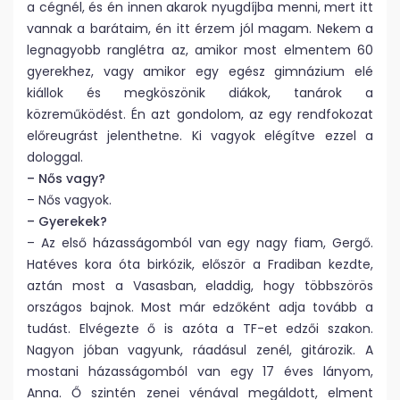
a cégnél, és én innen akarok nyugdíjba menni, mert itt
vannak a barátaim, én itt érzem jól magam. Nekem a
legnagyobb ranglétra az, amikor most elmentem 60
gyerekhez, vagy amikor egy egész gimnázium elé
kiállok és megköszönik diákok, tanárok a
közreműködést. Én azt gondolom, az egy rendfokozat
előreugrást jelenthetne. Ki vagyok elégítve ezzel a
dologgal.
– Nős vagy?
– Nős vagyok.
– Gyerekek?
– Az első házasságomból van egy nagy fiam, Gergő.
Hatéves kora óta birkózik, először a Fradiban kezdte,
aztán most a Vasasban, eladdig, hogy többszörös
országos bajnok. Most már edzőként adja tovább a
tudást. Elvégezte ő is azóta a TF-et edzői szakon.
Nagyon jóban vagyunk, ráadásul zenél, gitározik. A
mostani házasságomból van egy 17 éves lányom,
Anna. Ő szintén zenei vénával megáldott, elment