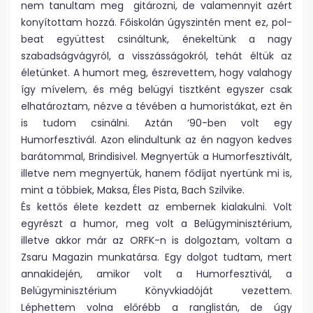
nem tanultam meg gitározni, de valamennyit azért
konyítottam hozzá. Főiskolán úgyszintén ment ez, pol-
beat együttest csináltunk, énekeltünk a nagy
szabadságvágyról, a visszásságokról, tehát éltük az
életünket. A humort meg, észrevettem, hogy valahogy
így mívelem, és még belügyi tisztként egyszer csak
elhatároztam, nézve a tévében a humoristákat, ezt én
is tudom csinálni. Aztán ’90-ben volt egy
Humorfesztivál. Azon elindultunk az én nagyon kedves
barátommal, Brindisivel. Megnyertük a Humorfesztivált,
illetve nem megnyertük, hanem fődíjat nyertünk mi is,
mint a többiek, Maksa, Éles Pista, Bach Szilvike.
És kettős élete kezdett az embernek kialakulni. Volt
egyrészt a humor, meg volt a Belügyminisztérium,
illetve akkor már az ORFK-n is dolgoztam, voltam a
Zsaru Magazin munkatársa. Egy dolgot tudtam, mert
annakidején, amikor volt a Humorfesztivál, a
Belügyminisztérium Könyvkiadóját vezettem.
Léphettem volna előrébb a ranglistán, de úgy