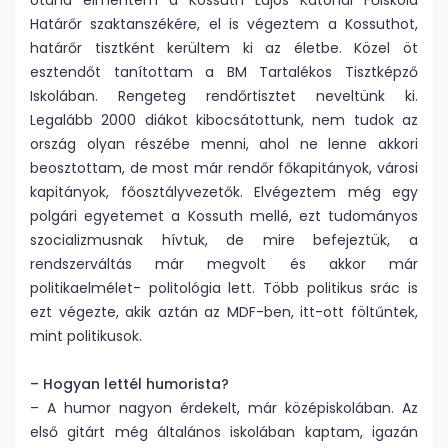
Utána elmentem a Kossuth Lajos Katonai Főiskola
Határőr szaktanszékére, el is végeztem a Kossuthot,
határőr tisztként kerültem ki az életbe. Közel öt
esztendőt tanítottam a BM Tartalékos Tisztképző
Iskolában. Rengeteg rendőrtisztet neveltünk ki.
Legalább 2000 diákot kibocsátottunk, nem tudok az
ország olyan részébe menni, ahol ne lenne akkori
beosztottam, de most már rendőr főkapitányok, városi
kapitányok, főosztályvezetők. Elvégeztem még egy
polgári egyetemet a Kossuth mellé, ezt tudományos
szocializmusnak hívtuk, de mire befejeztük, a
rendszerváltás már megvolt és akkor már
politikaelmélet- politológia lett. Több politikus srác is
ezt végezte, akik aztán az MDF-ben, itt-ott föltűntek,
mint politikusok.
– Hogyan lettél humorista?
– A humor nagyon érdekelt, már középiskolában. Az
első gitárt még általános iskolában kaptam, igazán