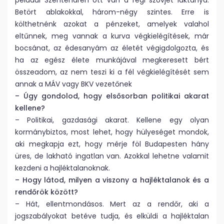
például Szentendrén ott van a régi szovjet laktanya.
Betört ablakokkal, három-négy szintes. Erre is
költhetnénk azokat a pénzeket, amelyek valahol
eltűnnek, meg vannak a kurva végkielégítések, már
bocsánat, az édesanyám az életét végigdolgozta, és
ha az egész élete munkájával megkeresett bért
összeadom, az nem teszi ki a fél végkielégítését sem
annak a MÁV vagy BKV vezetőnek
– Úgy gondolod, hogy elsősorban politikai akarat
kellene?
– Politikai, gazdasági akarat. Kellene egy olyan
kormánybiztos, most lehet, hogy hülyeséget mondok,
aki megkapja ezt, hogy mérje föl Budapesten hány
üres, de lakható ingatlan van. Azokkal lehetne valamit
kezdeni a hajléktalanoknak.
– Hogy látod, milyen a viszony a hajléktalanok és a
rendőrök között?
– Hát, ellentmondásos. Mert az a rendőr, aki a
jogszabályokat betéve tudja, és elküldi a hajléktalan