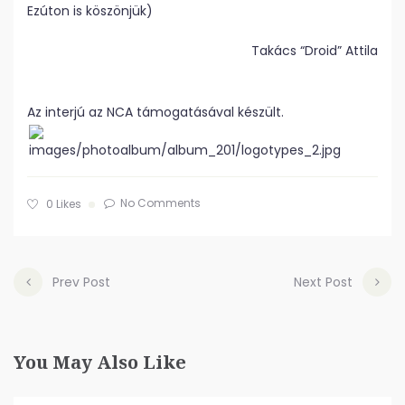
Ezúton is köszönjük)
Takács “Droid” Attila
Az interjú az NCA támogatásával készült.
No Comments
0
Likes
Prev Post
Next Post
You May Also Like