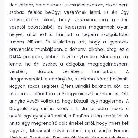
döntöttem, ha a humort is csinálni akarom, akkor nem
szabad felelős belügyi vezetőnek lenni. És én úgy
választottam akkor, hogy visszavonultam minden
vezetői beosztásból, és kerestem magamnak olyan
helyet, ahol ezt a humort a cégem szolgálatába
tudom állítani. És kitaláltam azt, hogy a gyerekek
prevenciós munkájában, a dohány, alkohol, drog, ez a
DADA program, ebben tevékenykedem. Mondom, mi
lenne, ha én ezeket a dolgokat megfogalmaznám
versben, dalban, zenében, humorban. A
drogprevenciót, a dohányzás, az alkohol káros hatásait.
Nagyon sokat segített újfent Brindisi barátom, sőt, az
ötletemet előadtam a Belügyminisztériumban is. Ott
annyira vevők voltak rá, hogy készült egy nagylemez. A
Drogtalanság címet viseli, L. L. Junior adta hozzá a
nevét egy gyönyörű dallal, a BonBon külön zenét írt rá,
Anita egy megrendítő dalt énekel arról, hogy miért kell
vigyázni, Maksával hülyéskedünk rajta, Varga Ferenc