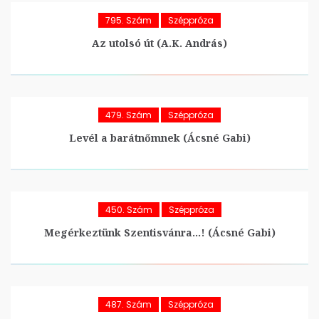
795. Szám
Széppróza
Az utolsó út (A.K. András)
479. Szám
Széppróza
Levél a barátnőmnek (Ácsné Gabi)
450. Szám
Széppróza
Megérkeztünk Szentisvánra…! (Ácsné Gabi)
487. Szám
Széppróza