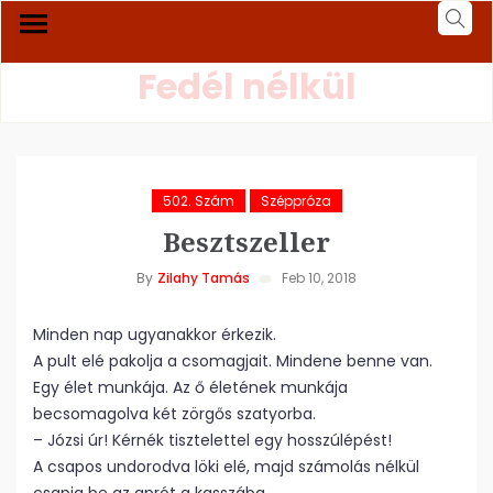
Fedél nélkül
502. Szám
Széppróza
Besztszeller
By
Zilahy Tamás
Feb 10, 2018
Minden nap ugyanakkor érkezik.
A pult elé pakolja a csomagjait. Mindene benne van.
Egy élet munkája. Az ő életének munkája
becsomagolva két zörgős szatyorba.
– Józsi úr! Kérnék tisztelettel egy hosszúlépést!
A csapos undorodva löki elé, majd számolás nélkül