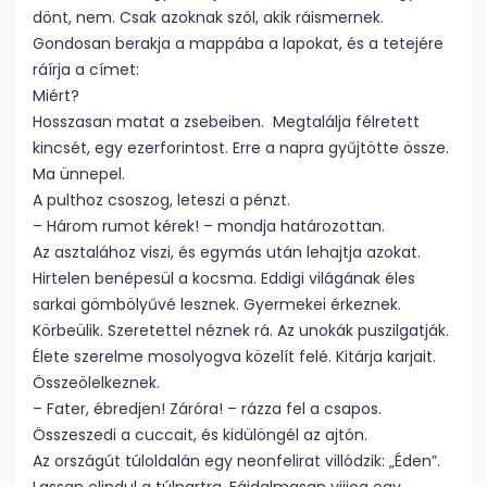
dönt, nem. Csak azoknak szól, akik ráismernek.
Gondosan berakja a mappába a lapokat, és a tetejére
ráírja a címet:
Miért?
Hosszasan matat a zsebeiben. Megtalálja félretett
kincsét, egy ezerforintost. Erre a napra gyűjtötte össze.
Ma ünnepel.
A pulthoz csoszog, leteszi a pénzt.
– Három rumot kérek! – mondja határozottan.
Az asztalához viszi, és egymás után lehajtja azokat.
Hirtelen benépesül a kocsma. Eddigi világának éles
sarkai gömbölyűvé lesznek. Gyermekei érkeznek.
Körbeülik. Szeretettel néznek rá. Az unokák puszilgatják.
Élete szerelme mosolyogva közelít felé. Kitárja karjait.
Összeölelkeznek.
– Fater, ébredjen! Záróra! – rázza fel a csapos.
Összeszedi a cuccait, és kidülöngél az ajtón.
Az országút túloldalán egy neonfelirat villódzik: „Éden”.