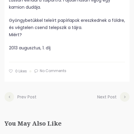
Lassan elindul a túlpartra. Fájdalmasan vijjog egy
kamion dudája.
Gyöngybetűkkel teleírt papírlapok ereszkednek a földre,
és végtelen csend telepszik a tájra.
Miért?
2013 augusztus, 1. díj
No Comments
0
Likes
Prev Post
Next Post
You May Also Like