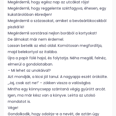
Megérdemli, hogy egész nap az utcákat rója!
Megérdemli, hogy reggelente szétfagyva, éhesen, egy
kukatárolóban ébredjen!
Megérdemli a százasokat, amiket a bevásárlókocsikból
piszkál ki!
Megérdemli sorstársai nejlon borából a kortyokat!
De álmokat már nem érdemel.
Lassan betelik az első oldal. Komótosan megfordítja,
majd belekortyol az italába.
Újra a papír fölé hajol, és folytatja. Néha megáll, felnéz,
elmerül a gondolataiban.
– Mi lehet az unokáival?
Azt mondják, a kicsi jól tanul. A nagyapja eszét örökölte.
„Jaj, csak azt ne!” – zökken vissza a valóságba.
Mintha egy könnycsepp szántaná végig gyűrött arcát.
Igen, ma már kész van a könyve. Leírta az utolsó
mondatot is.
Vége!
Gondolkodik, hogy odaírja-e a nevét, de aztán úgy