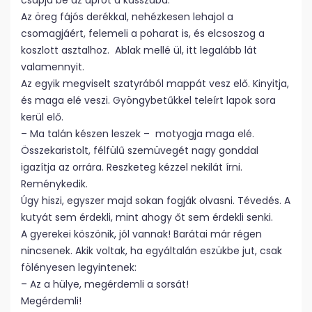
csapja be az aprót a kasszába.
Az öreg fájós derékkal, nehézkesen lehajol a
csomagjáért, felemeli a poharat is, és elcsoszog a
koszlott asztalhoz. Ablak mellé ül, itt legalább lát
valamennyit.
Az egyik megviselt szatyrából mappát vesz elő. Kinyitja,
és maga elé veszi. Gyöngybetűkkel teleírt lapok sora
kerül elő.
– Ma talán készen leszek – motyogja maga elé.
Összekaristolt, félfülű szemüvegét nagy gonddal
igazítja az orrára. Reszketeg kézzel nekilát írni.
Reménykedik.
Úgy hiszi, egyszer majd sokan fogják olvasni. Tévedés. A
kutyát sem érdekli, mint ahogy őt sem érdekli senki.
A gyerekei köszönik, jól vannak! Barátai már régen
nincsenek. Akik voltak, ha egyáltalán eszükbe jut, csak
fölényesen legyintenek:
– Az a hülye, megérdemli a sorsát!
Megérdemli!