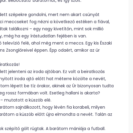
foglár. Bebocsátá’ barátomat, és így szólt:
dett szépekre gondolni, mert nem akart csúnyát
ci meccseket fog nézni a következő estéken a fiával,
ak találkozni – egy nagy kivetítőn, mint sok millió
, még ha egy írástudatlan fejében is van.
 televízió felé, ahol még ment a meccs. Egy kis Északi
s Zsonglőreivel éppen. Épp odaért, amikor az úr
iratkozás!
tt jelenteni az iroda ajtóban. Ez volt a beiratkozás
nyitott iroda ajtó előtt hat méterre közölte a nevét,
om lépett be tíz órakor, akinek az Úr bizonyosan tudta
eg rossz formában volt. Esetleg hallani is akarta?
 – mutatott a küszöb elé.
rátom sajnálkozott, hogy lévén fia korabeli, milyen
barátom a küszöb előtt újra elmondta a nevét. Talán az
ok szépítő gólt rúgtak. A barátom mániája a futball.