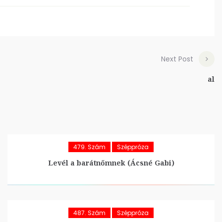
Next Post
al
479. Szám
Széppróza
Levél a barátnőmnek (Ácsné Gabi)
487. Szám
Széppróza