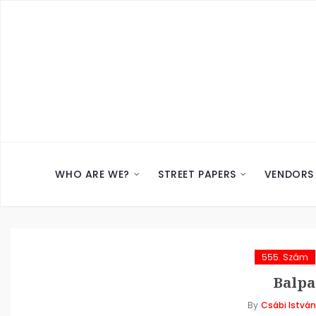
WHO ARE WE?
STREET PAPERS
VENDORS
555. Szám
Balpa
By
Csábi István