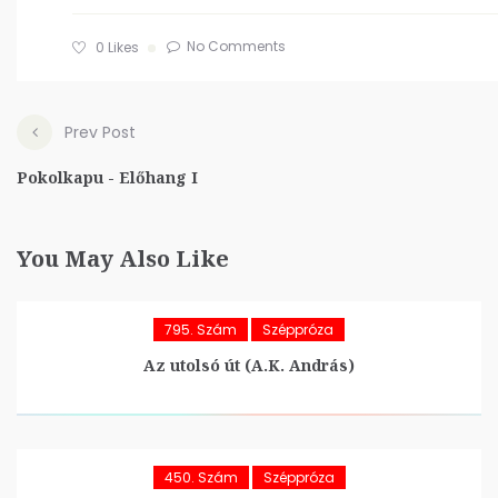
No Comments
0
Likes
Prev Post
Pokolkapu - Előhang I
You May Also Like
795. Szám
Széppróza
Az utolsó út (A.K. András)
450. Szám
Széppróza