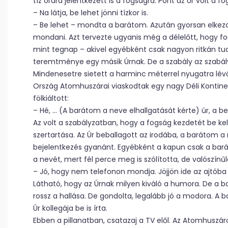
tíz órára jelentkezett is a fogságra. Pont az Úr volt a 
– Na látja, be lehet jönni tízkor is.
– Be lehet – mondta a barátom. Azután gyorsan elkez
mondani. Azt tervezte ugyanis még a délelőtt, hogy fo
mint tegnap – akivel egyébként csak nagyon ritkán tudt
teremtménye egy másik Úrnak. De a szabály az szabály
Mindenesetre sietett a harminc méterrel nyugatra lévő
Ország Atomhuszárai viaskodtak egy nagy Déli Kontinen
fölkiáltott:
– Hé, … (A barátom a neve elhallgatását kérte) úr, a be
Az volt a szabályzatban, hogy a fogság kezdetét be kelle
szertartása. Az Úr beballagott az irodába, a barátom a 
bejelentkezés gyanánt. Egyébként a kapun csak a barát
a nevét, mert fél perce meg is szólította, de valószínűl
– Jó, hogy nem telefonon mondja. Jöjjön ide az ajtóba
Látható, hogy az Úrnak milyen kiváló a humora. De a ba
rossz a hallása. De gondolta, legalább jó a modora. A 
Úr kollegája be is írta.
Ebben a pillanatban, csatazaj a TV elől. Az Atomhuszár