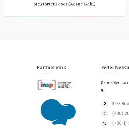
Megtörtént eset (Ácsné Gabi)
Partnereink
Fedél Nélkü
Személyesen a
ig
1073 Bud
(+36) 2
(+36-1)