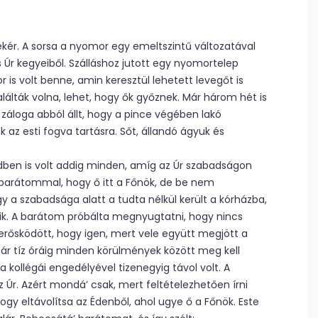
ér. A sorsa a nyomor egy emeltszintű változatával
Úr kegyeiből. Szálláshoz jutott egy nyomortelep
is volt benne, amin keresztül lehetett levegőt is
lálták volna, lehet, hogy ők győznek. Már három hét is
ét záloga abból állt, hogy a pince végében lakó
 az esti fogva tartásra. Sőt, állandó ágyuk és
ndben is volt addig minden, amíg az Úr szabadságon
a barátommal, hogy ő itt a Főnök, de be nem
gy a szabadsága alatt a tudta nélkül került a kórházba,
nik. A barátom próbálta megnyugtatni, hogy nincs
Ő erősködött, hogy igen, mert vele együtt megjött a
már tíz óráig minden körülmények között meg kell
a kollégái engedélyével tizenegyig távol volt. A
 Úr. Azért mondá’ csak, mert feltételezhetően írni
hogy eltávolítsa az Édenből, ahol ugye ő a Főnök. Este