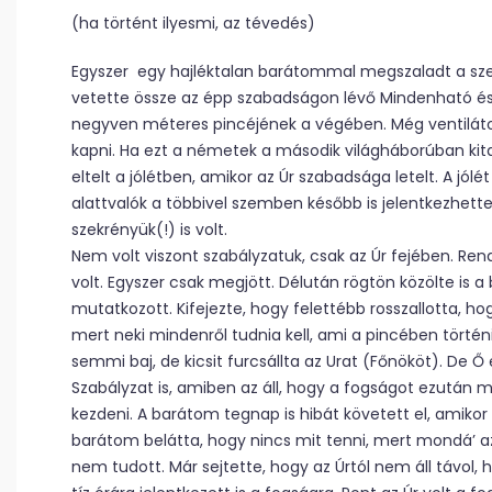
(ha történt ilyesmi, az tévedés)
Egyszer egy hajléktalan barátommal megszaladt a szek
vetette össze az épp szabadságon lévő Mindenható és 
negyven méteres pincéjének a végében. Még ventilátor 
kapni. Ha ezt a németek a második világháborúban kita
eltelt a jólétben, amikor az Úr szabadsága letelt. A jól
alattvalók a többivel szemben később is jelentkezhettek
szekrényük(!) is volt.
Nem volt viszont szabályzatuk, csak az Úr fejében. Re
volt. Egyszer csak megjött. Délután rögtön közölte is 
mutatkozott. Kifejezte, hogy felettébb rosszallotta, ho
mert neki mindenről tudnia kell, ami a pincében törté
semmi baj, de kicsit furcsállta az Urat (Főnököt). De 
Szabályzat is, amiben az áll, hogy a fogságot ezután 
kezdeni. A barátom tegnap is hibát követett el, amikor 
barátom belátta, hogy nincs mit tenni, mert mondá’ az
nem tudott. Már sejtette, hogy az Úrtól nem áll távol, 