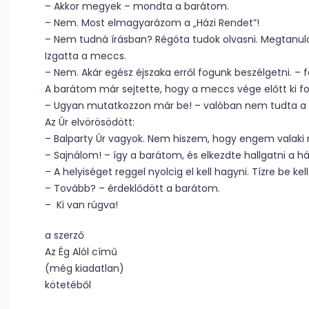
– Akkor megyek – mondta a barátom.
– Nem. Most elmagyarázom a „Házi Rendet”!
– Nem tudná írásban? Régóta tudok olvasni. Megtanu
Izgatta a meccs.
– Nem. Akár egész éjszaka erről fogunk beszélgetni. – f
A barátom már sejtette, hogy a meccs vége előtt ki fogj
– Ugyan mutatkozzon már be! – valóban nem tudta a nev
Az Úr elvörösödött:
– Balparty Úr vagyok. Nem hiszem, hogy engem valaki n
– Sajnálom! – így a barátom, és elkezdte hallgatni a há
– A helyiséget reggel nyolcig el kell hagyni. Tízre be kel
– Tovább? – érdeklődött a barátom.
– Ki van rúgva!
a szerző
Az Ég Alól című
(még kiadatlan)
kötetéből