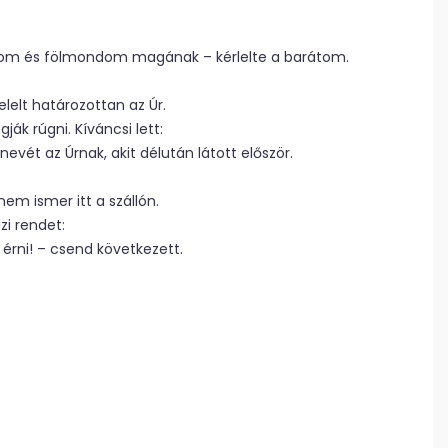
lom és fölmondom magának – kérlelte a barátom.
elelt határozottan az Úr.
ák rúgni. Kíváncsi lett:
ét az Úrnak, akit délután látott először.
em ismer itt a szállón.
zi rendet:
l érni! – csend következett.