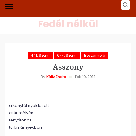
Fedél nélkül
441. Szám
674. Szám
Beszámoló
Asszony
By
Káliz Endre
Feb 10, 2018
alkonytól nyaldosott
csűr mélyén
fenyőtoboz
türkiz árnyékban