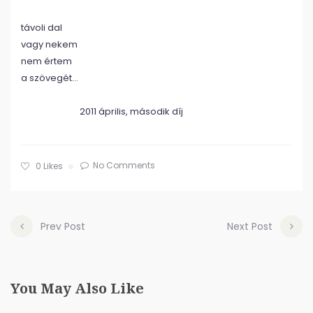
távoli dal
vagy nekem
nem értem
a szövegét…
2011 április, második díj
No Comments
0
Likes
Prev Post
Next Post
You May Also Like