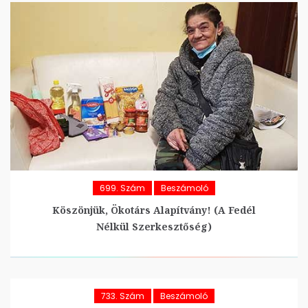
699. Szám
Beszámoló
Köszönjük, Ökotárs Alapítvány! (A Fedél
Nélkül Szerkesztőség)
733. Szám
Beszámoló