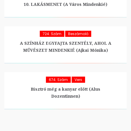
10. LAKÁSMENET (A Város Mindenkié)
724. Szám
Beszámoló
A SZÍNHÁZ EGYFAJTA SZENTÉLY, AHOL A
MŰVÉSZET MINDENKIÉ (Ajkai Mónika)
674. Szám
Vers
Bisztró még a kanyar előtt (Alus
Dozentinnen)