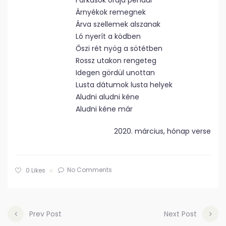
Farkasok órája pendül
Árnyékok remegnek
Árva szellemek alszanak
Ló nyerít a ködben
Őszi rét nyög a sötétben
Rossz utakon rengeteg
Idegen gördül unottan
Lusta dátumok lusta helyek
Aludni aludni kéne
Aludni kéne már
2020. március, hónap verse
No Comments
0
Likes
Prev Post
Next Post