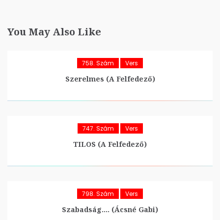
You May Also Like
758. Szám
Vers
Szerelmes (A Felfedező)
747. Szám
Vers
TILOS (A Felfedező)
798. Szám
Vers
Szabadság…. (Ácsné Gabi)