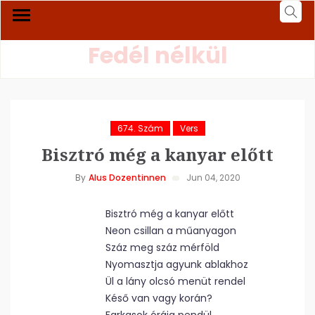
Fedél nélkül
674. Szám
Vers
Bisztró még a kanyar előtt
By
Alus Dozentinnen
Jun 04, 2020
Bisztró még a kanyar előtt
Neon csillan a műanyagon
Száz meg száz mérföld
Nyomasztja agyunk ablakhoz
Ül a lány olcsó menüt rendel
Késő van vagy korán?