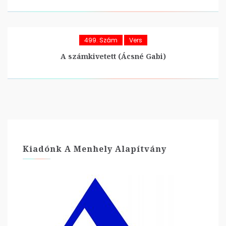
499. Szám
Vers
A számkivetett (Ácsné Gabi)
Kiadónk A Menhely Alapítvány