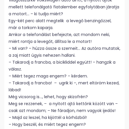
Világosszürke Volkswagen autó áll itt, a nyitott ajtók
mellett telefonálgató fiatalember egyfolytában járatja
a motort… – ki tudja miért?
Egy-két perc alatt megtelik a levegő benzingőzzel,
már a torkom kaparja.
Amkor a telefonálást befejezte, azt mondom neki,
miért rontja a levegőt, állítsa le a motort!
– Mi van? – húzza össze a szemeit… Az autóra mutatok,
a zaj miatt úgyis nehezen hallani.
– Takarodj a francba, a bicikliddel együtt! – hangzik a
válasz.
– Miért tegez maga engem? – kérdem.
– Takarodj a francba! – ugrik ki –, mert eltöröm kezed,
lábad!
Még vicsorog is…, lehet, hogy skizofrén?
Meg se rezzenek, – a nyitott ajtó kettőnk között van –
csak azt mondom; – Ne fáradjon, nem vagyok ijedős!
– Majd az leszel, ha kijöttél a kórházból!
– Hogy beszél, és miért tegez engem?