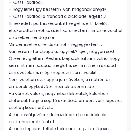
– Kuss! Takarodj…
– Hogy lehet így beszélni? Van magának anyja?
– Kuss! Takarodj a francba a bicikliddel együtt…!
Emelkedett párbeszédünk itt véget is ért. Mielőtt
eltakarodtam volna, azért körülnéztem, nincs-e valahol
a közelben rendőrjárőr.
Mindenesetre a rendszámot megjegyeztem…
Van valami tanulsága az ügynek? Igen, nagyon sok!
Ötven évig éltem Pesten. Megszokhattam volna, hogy
semmit nem szabad meglátni, semmit nem szabad
észrevételezni, még megnézni sem, valakit…
Nem véletlen az, hogy a járműveken, a metrón az
emberek egykedvűen néznek a semmibe…
Ha vernek valakit, nagy ívben kikerüljük, különben
előfordul, hogy a segítő szándékú embert verik laposra,
esetleg közös erővel…
A meccsről jövő randalírozók arra támadnak aki
csitítani szeretné őket.
A metrólépcsőn felfelé haladunk; egy lefelé jövő