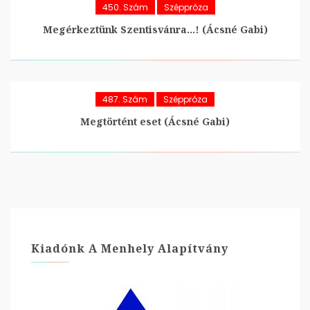
450. Szám
Széppróza
Megérkeztünk Szentisvánra…! (Ácsné Gabi)
487. Szám
Széppróza
Megtörtént eset (Ácsné Gabi)
Kiadónk A Menhely Alapítvány