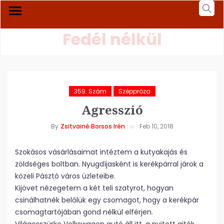
Fedél nélkül
359. Szám
Széppróza
Agresszió
By
Zsitvainé Borsos Irén
Feb 10, 2018
Szokásos vásárlásaimat intéztem a kutyakajás és
zöldséges boltban. Nyugdíjasként is kerékpárral járok a
közeli Pásztó város üzleteibe.
Kijövet nézegetem a két teli szatyrot, hogyan
csinálhatnék belőlük egy csomagot, hogy a kerékpár
csomagtartójában gond nélkül elférjen.