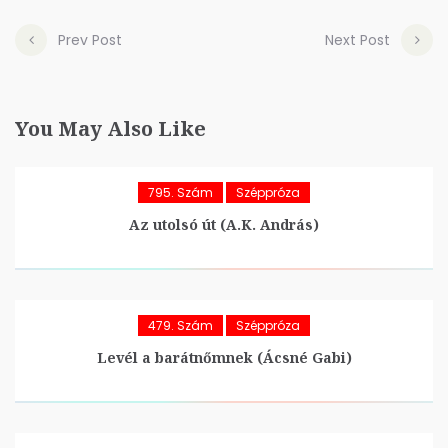
Prev Post
Next Post
You May Also Like
795. Szám
Széppróza
Az utolsó út (A.K. András)
479. Szám
Széppróza
Levél a barátnőmnek (Ácsné Gabi)