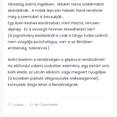
társaság, barna ingekben, öklüket rázva szidalmakat
skandálnak… A másik lépcsőn haladó fiatal rendőrök
még a szemüket is becsukják…
Egy ilyen kedves kisvárosban, mint Pásztó, nincsen
aljanép. Ez a vicsorgó honnan tévedhetett ide?
(A jogosítvány kiadásánál is csak a tárgyi tudás számít,
nem vizsgálja pszichológus, van-e az illetőben
emberség, tolerancia.)
Azért leadom a rendőrségen a gépkocsi rendszámát!
Ha előfordul valami szokatlan esemény, egy betört orrú
bolti eladó, az utcán ellökött, vagy megvert nyugdíjas
(a közelben parkoló világosszürke Volkswagennel),
könnyebb dolga lehet a Rendőrségnek.
No Comments
0
Likes