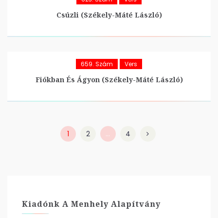
Csúzli (Székely-Máté László)
659. Szám
Vers
Fiókban És Ágyon (Székely-Máté László)
1
2
…
4
Kiadónk A Menhely Alapítvány