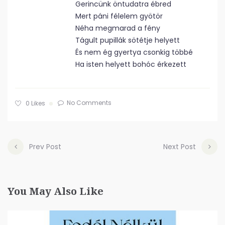
Gerincünk öntudatra ébred
Mert páni félelem gyötör
Néha megmarad a fény
Tágult pupillák sötétje helyett
És nem ég gyertya csonkig többé
Ha isten helyett bohóc érkezett
No Comments
0
Likes
Prev Post
Next Post
You May Also Like