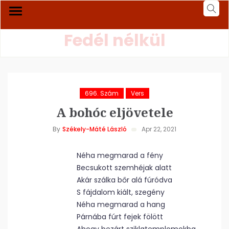
Fedél nélkül
696. Szám
Vers
A bohóc eljövetele
By
Székely-Máté László
Apr 22, 2021
Néha megmarad a fény
Becsukott szemhéjak alatt
Akár szálka bőr alá fúródva
S fájdalom kiált, szegény
Néha megmarad a hang
Párnába fúrt fejek fölött