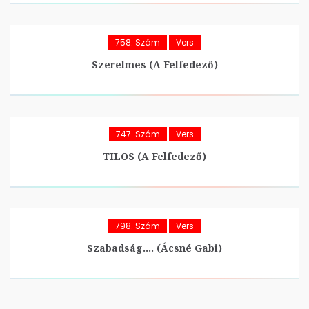
758. Szám
Vers
Szerelmes (A Felfedező)
747. Szám
Vers
TILOS (A Felfedező)
798. Szám
Vers
Szabadság…. (Ácsné Gabi)