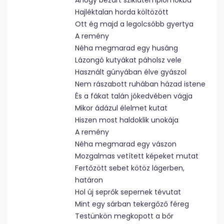
Ahogy bezárt sziklatemplomokba
Hajléktalan horda költözött
Ott ég majd a legolcsóbb gyertya
A remény
Néha megmarad egy husáng
Lázongó kutyákat páholsz vele
Használt gúnyában élve gyászol
Nem rászabott ruhában házad istene
És a fákat talán jókedvében vágja
Mikor ádázul élelmet kutat
Hiszen most haldoklik unokája
A remény
Néha megmarad egy vászon
Mozgalmas vetített képeket mutat
Fertőzött sebet kötöz lágerben,
határon
Hol új seprők sepernek tévutat
Mint egy sárban tekergőző féreg
Testünkön megkopott a bőr