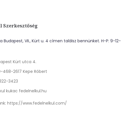
l Szerkesztőség
 Budapest, VII., Kürt u. 4 címen találsz bennünket. H-P: 9-12-
apest Kürt utca 4.
0-468-2617 Kepe Róbert
 322-3423
kul kukac fedelnelkul.hu
nk:
https://www.fedelnelkul.com/