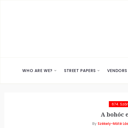
WHO ARE WE?
STREET PAPERS
VENDORS
674. Sz
A bohóc e
By
Székely-Máté Lás