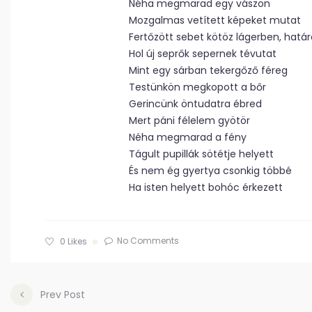
Néha megmarad egy vászon
Mozgalmas vetített képeket mutat
Fertőzött sebet kötöz lágerben, hatá
Hol új seprők sepernek tévutat
Mint egy sárban tekergőző féreg
Testünkön megkopott a bőr
Gerincünk öntudatra ébred
Mert páni félelem gyötör
Néha megmarad a fény
Tágult pupillák sötétje helyett
És nem ég gyertya csonkig többé
Ha isten helyett bohóc érkezett
No Comments
0
Likes
Prev Post