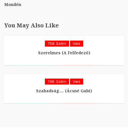
Mondén
You May Also Like
758. Szám
Vers
Szerelmes (A Felfedező)
798. Szám
Vers
Szabadság…. (Ácsné Gabi)