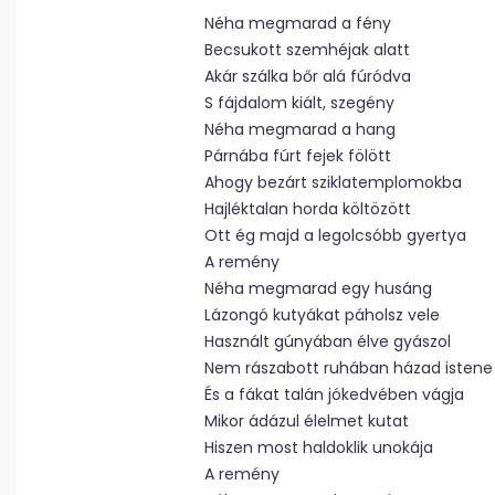
Néha megmarad a fény
Becsukott szemhéjak alatt
Akár szálka bőr alá fúródva
S fájdalom kiált, szegény
Néha megmarad a hang
Párnába fúrt fejek fölött
Ahogy bezárt sziklatemplomokba
Hajléktalan horda költözött
Ott ég majd a legolcsóbb gyertya
A remény
Néha megmarad egy husáng
Lázongó kutyákat páholsz vele
Használt gúnyában élve gyászol
Nem rászabott ruhában házad istene
És a fákat talán jókedvében vágja
Mikor ádázul élelmet kutat
Hiszen most haldoklik unokája
A remény