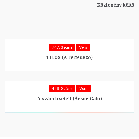
Közlegény költő
747. Szám
Vers
TILOS (A Felfedező)
499. Szám
Vers
A számkivetett (Ácsné Gabi)