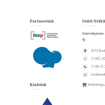
Partnereink
Fedél Nélkü
Személyesen a
ig
1073 Bud
(+36) 2
(+36-1)
fedelnel
Kiadónk
Webshopu