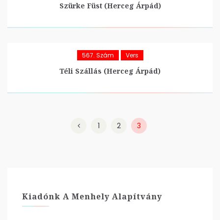
Szürke Füst (Herceg Árpád)
567. Szám
Vers
Téli Szállás (Herceg Árpád)
1
2
3
Kiadónk A Menhely Alapítvány