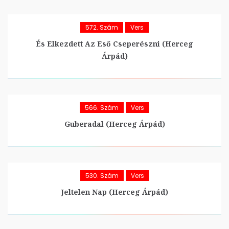
572. Szám
Vers
És Elkezdett Az Eső Cseperészni (Herceg
Árpád)
566. Szám
Vers
Guberadal (Herceg Árpád)
530. Szám
Vers
Jeltelen Nap (Herceg Árpád)