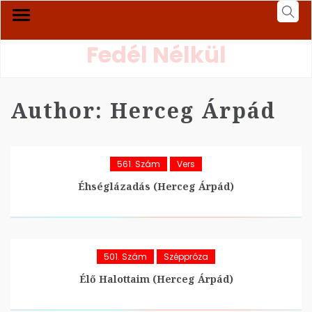
Fedél Nélkül
Author:
Herceg Árpád
561. Szám
Vers
Éhséglázadás (Herceg Árpád)
501. Szám
Széppróza
Élő Halottaim (Herceg Árpád)