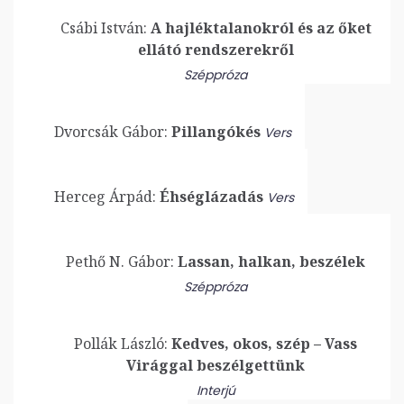
Csábi István:
A hajléktalanokról és az őket
ellátó rendszerekről
Széppróza
Dvorcsák Gábor:
Pillangókés
Vers
Herceg Árpád:
Éhséglázadás
Vers
Pethő N. Gábor:
Lassan, halkan, beszélek
Széppróza
Pollák László:
Kedves, okos, szép – Vass
Virággal beszélgettünk
Interjú