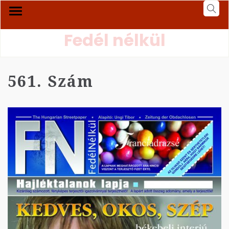
Fedél nélkül
561. Szám