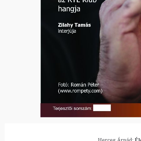
Herceg Árpád:
Él