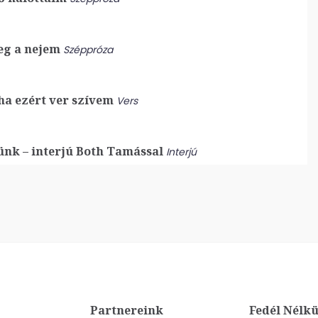
eg a nejem
Széppróza
ha ezért ver szívem
Vers
nk – interjú Both Tamással
Interjú
Partnereink
Fedél Nélkü