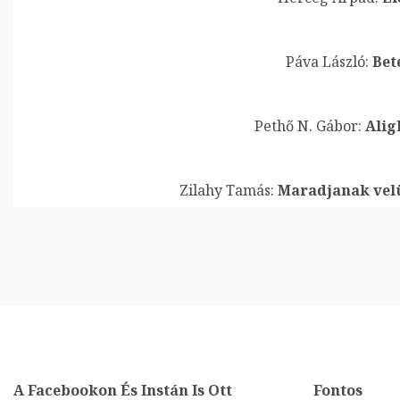
Páva László:
Bet
Pethő N. Gábor:
Alig
Zilahy Tamás:
Maradjanak velü
A Facebookon És Instán Is Ott
Fontos