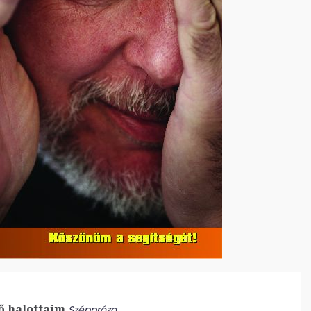
ő halottaim
Széppróza