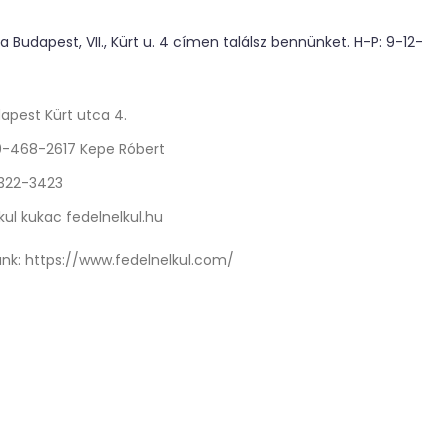
 Budapest, VII., Kürt u. 4 címen találsz bennünket. H-P: 9-12-
apest Kürt utca 4.
0-468-2617 Kepe Róbert
 322-3423
kul kukac fedelnelkul.hu
nk:
https://www.fedelnelkul.com/