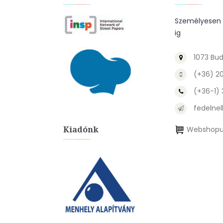
Személyesen a
ig
1073 Bud
(+36) 2
(+36-1)
fedelnel
Kiadónk
Webshopu