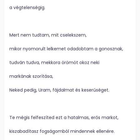
a végtelenségig.
Mert nem tudtam, mit cselekszem,
mikor nyomorult lelkemet odadobtam a gonosznak,
tudván tudva, mekkora örömöt okoz neki
markának szorítása,
Neked pedig, Uram, fájdalmat és keserűséget.
Te mégis felfeszíted ezt a hatalmas, erős markot,
kiszabadítasz fogságomból mindennek ellenére.