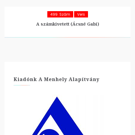
499. Szám
Vers
A számkivetett (Ácsné Gabi)
Kiadónk A Menhely Alapítvány