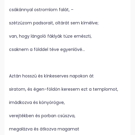
csákánnyal ostromlom falát, –
szétzúzom padsorait, oltárát sem kímélve;
van, hogy lángoló fáklyák tüze emészti,
csaknem a földdel téve egyenlővé…
Aztán hosszú és kínkeserves napokon át
siratom, és égen-földön keresem ezt a templomot,
imádkozva és könyörögve,
verejtékben és porban csúszva,
megalázva és átkozva magamat