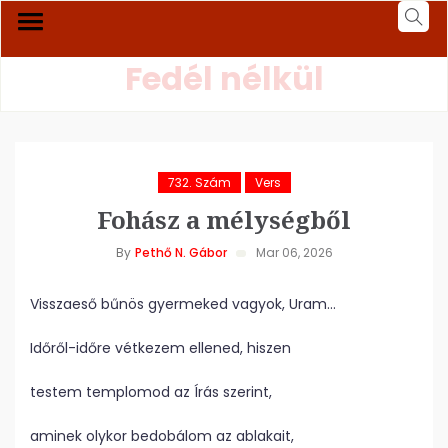
Fedél nélkül
732. Szám
Vers
Fohász a mélységből
By
Pethő N. Gábor
Mar 06, 2026
Visszaeső bűnös gyermeked vagyok, Uram…
Időről-időre vétkezem ellened, hiszen
testem templomod az Írás szerint,
aminek olykor bedobálom az ablakait,