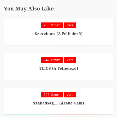
You May Also Like
758. Szám
Vers
Szerelmes (A Felfedező)
747. Szám
Vers
TILOS (A Felfedező)
798. Szám
Vers
Szabadság…. (Ácsné Gabi)