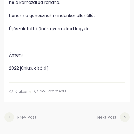
ne a kárhozatba rohanó,
hanem a gonosznak mindenkor ellenálló,
Újjászületett bűnös gyermeked legyek,
Ámen!
2022 június, első díj
No Comments
0
Likes
Prev Post
Next Post