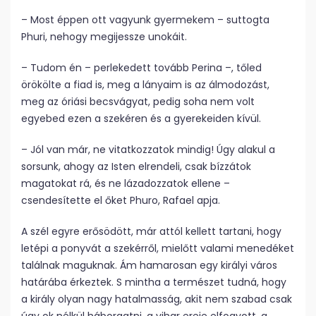
– Most éppen ott vagyunk gyermekem – suttogta
Phuri, nehogy megijessze unokáit.
– Tudom én – perlekedett tovább Perina –, tőled
örökölte a fiad is, meg a lányaim is az álmodozást,
meg az óriási becsvágyat, pedig soha nem volt
egyebed ezen a szekéren és a gyerekeiden kívül.
– Jól van már, ne vitatkozzatok mindig! Úgy alakul a
sorsunk, ahogy az Isten elrendeli, csak bízzátok
magatokat rá, és ne lázadozzatok ellene –
csendesítette el őket Phuro, Rafael apja.
A szél egyre erősödött, már attól kellett tartani, hogy
letépi a ponyvát a szekérről, mielőtt valami menedéket
találnak maguknak. Ám hamarosan egy királyi város
határába érkeztek. S mintha a természet tudná, hogy
a király olyan nagy hatalmasság, akit nem szabad csak