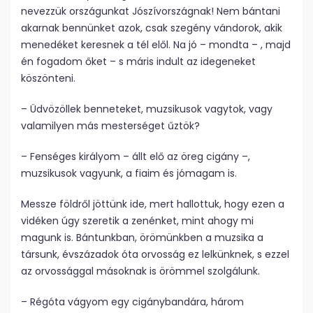
nevezzük országunkat Jószívországnak! Nem bántani
akarnak bennünket azok, csak szegény vándorok, akik
menedéket keresnek a tél elől. Na jó – mondta – , majd
én fogadom őket – s máris indult az idegeneket
köszönteni.
– Üdvözöllek benneteket, muzsikusok vagytok, vagy
valamilyen más mesterséget űztök?
– Fenséges királyom – állt elő az öreg cigány –,
muzsikusok vagyunk, a fiaim és jómagam is.
Messze földről jöttünk ide, mert hallottuk, hogy ezen a
vidéken úgy szeretik a zenénket, mint ahogy mi
magunk is. Bántunkban, örömünkben a muzsika a
társunk, évszázadok óta orvosság ez lelkünknek, s ezzel
az orvossággal másoknak is örömmel szolgálunk.
– Régóta vágyom egy cigánybandára, három