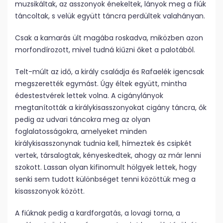
muzsikáltak, az asszonyok énekeltek, lányok meg a fiúk
táncoltak, s velük együtt táncra perdültek valahányan.
Csak a kamarás ült magába roskadva, miközben azon
morfondírozott, mivel tudná kiűzni őket a palotából.
Telt-múlt az idő, a király családja és Rafaelék igencsak
megszerették egymást. Úgy éltek együtt, mintha
édestestvérek lettek volna. A cigánylányok
megtanították a királykisasszonyokat cigány táncra, ők
pedig az udvari táncokra meg az olyan
foglalatosságokra, amelyeket minden
királykisasszonynak tudnia kell, hímeztek és csipkét
vertek, társalogtak, kényeskedtek, ahogy az már lenni
szokott. Lassan olyan kifinomult hölgyek lettek, hogy
senki sem tudott különbséget tenni közöttük meg a
kisasszonyok között.
A fiúknak pedig a kardforgatás, a lovagi torna, a