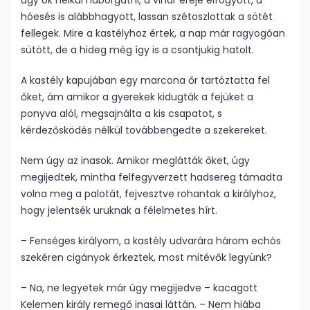
úgy ok nélkül háborgatni, a vihar ereje elfogyott, a
hóesés is alábbhagyott, lassan szétoszlottak a sötét
fellegek. Mire a kastélyhoz értek, a nap már ragyogóan
sütött, de a hideg még így is a csontjukig hatolt.
A kastély kapujában egy marcona őr tartóztatta fel
őket, ám amikor a gyerekek kidugták a fejüket a
ponyva alól, megsajnálta a kis csapatot, s
kérdezősködés nélkül továbbengedte a szekereket.
Nem úgy az inasok. Amikor meglátták őket, úgy
megijedtek, mintha felfegyverzett hadsereg támadta
volna meg a palotát, fejvesztve rohantak a királyhoz,
hogy jelentsék uruknak a félelmetes hírt.
– Fenséges királyom, a kastély udvarára három echós
szekéren cigányok érkeztek, most mitévők legyünk?
– Na, ne legyetek már úgy megijedve – kacagott
Kelemen király remegő inasai láttán. – Nem hiába