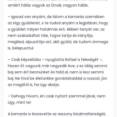
amiért hálás vagyok az Úrnak, nagyon hálás.
– Igazad van anyám, de látom a kamarás szemében
az irigy gyűlöletet, s te tudod anyám a legjobban, hogy
a gyűlölet milyen hatalmas erő. Akiben tanyát ver, az
nem szabadulhat tőle, fogva tartja és irányítja,
meglásd, elpusztítja azt, akit gyűlöl, de tudom önmaga
is, belepusztul.
– Csak képzelődsz – nyugtatta Rafael a feleségét –,
hiszen itt vagyunk már negyedik éve, s ez idáig semmi
baj sem ért bennünket és hidd el, nem is lesz semmi
baj. Ne hívd be életünkbe gondolataiddal a rosszat, jön
az magától is, ha úgy akarja.
– Dehogy hívom, én csak nyitott szemmel járok, nem
úgy, mint te!
A kamarás is észrevette az asszony bizalmatlanságát,