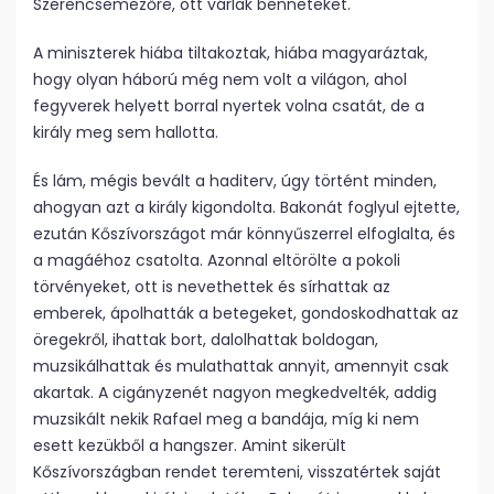
Szerencsemezőre, ott várlak benneteket.
A miniszterek hiába tiltakoztak, hiába magyaráztak,
hogy olyan háború még nem volt a világon, ahol
fegyverek helyett borral nyertek volna csatát, de a
király meg sem hallotta.
És lám, mégis bevált a haditerv, úgy történt minden,
ahogyan azt a király kigondolta. Bakonát foglyul ejtette,
ezután Kőszívországot már könnyűszerrel elfoglalta, és
a magáéhoz csatolta. Azonnal eltörölte a pokoli
törvényeket, ott is nevethettek és sírhattak az
emberek, ápolhatták a betegeket, gondoskodhattak az
öregekről, ihattak bort, dalolhattak boldogan,
muzsikálhattak és mulathattak annyit, amennyit csak
akartak. A cigányzenét nagyon megkedvelték, addig
muzsikált nekik Rafael meg a bandája, míg ki nem
esett kezükből a hangszer. Amint sikerült
Kőszívországban rendet teremteni, visszatértek saját