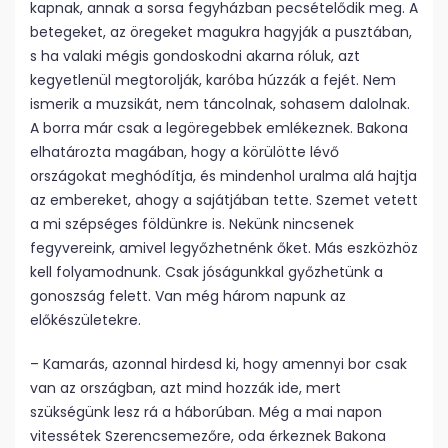
kapnak, annak a sorsa fegyházban pecsételődik meg. A
betegeket, az öregeket magukra hagyják a pusztában,
s ha valaki mégis gondoskodni akarna róluk, azt
kegyetlenül megtorolják, karóba húzzák a fejét. Nem
ismerik a muzsikát, nem táncolnak, sohasem dalolnak.
A borra már csak a legöregebbek emlékeznek. Bakona
elhatározta magában, hogy a körülötte lévő
országokat meghódítja, és mindenhol uralma alá hajtja
az embereket, ahogy a sajátjában tette. Szemet vetett
a mi szépséges földünkre is. Nekünk nincsenek
fegyvereink, amivel legyőzhetnénk őket. Más eszközhöz
kell folyamodnunk. Csak jóságunkkal győzhetünk a
gonoszság felett. Van még három napunk az
előkészületekre.
– Kamarás, azonnal hirdesd ki, hogy amennyi bor csak
van az országban, azt mind hozzák ide, mert
szükségünk lesz rá a háborúban. Még a mai napon
vitessétek Szerencsemezőre, oda érkeznek Bakona