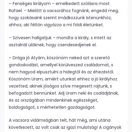
– Fenséges királyom – emelkedett szólásra most
Rafael. – Mielőtt a vacsorához fognánk, engedd meg,
hogy szokásaink szerint imádkozzunk Istenünkhöz,
ahhoz, aki féltőn vigyázza a mi földi életünket.
– Szívesen hallgatjuk – mondta a király, s intett az
asztalnál ülőknek, hogy csendesedjenek el.
– Drága jó Atyám, köszönöm neked azt a szerető
gondoskodást, amellyel körülveszed családomat, s
nem hagyod elpusztulni a hidegtől és az éhezéstől.
Köszönöm Uram, amiért utunkat ehhez a jó királyhoz
vezetted, akinek jóságos szíve megesett rajtunk, s
befogadott bennünket. Adj Uram neki és családjának,
és az országában mindenkinek egészséget,
boldogságot, s mérhetetlen gazdagságot.
A vacsora vidámságban telt, hát még, ami utána
következett, az volt csak az igazi mulatság! A cigányok