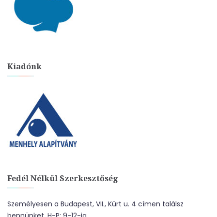
Kiadónk
Fedél Nélkül Szerkesztőség
Személyesen a Budapest, VII., Kürt u. 4 címen találsz
bennünket. H-P: 9-12-ig