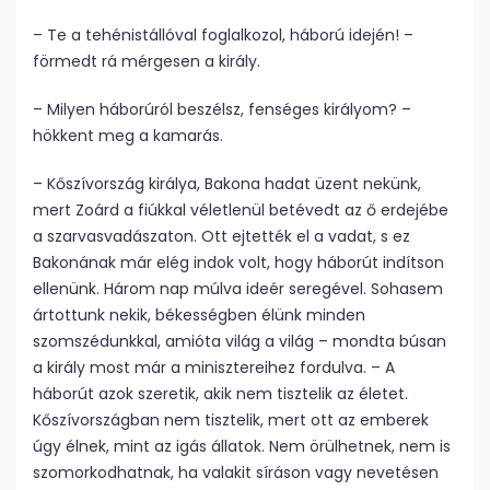
– Te a tehénistállóval foglalkozol, háború idején! –
förmedt rá mérgesen a király.
– Milyen háborúról beszélsz, fenséges királyom? –
hökkent meg a kamarás.
– Kőszívország királya, Bakona hadat üzent nekünk,
mert Zoárd a fiúkkal véletlenül betévedt az ő erdejébe
a szarvasvadászaton. Ott ejtették el a vadat, s ez
Bakonának már elég indok volt, hogy háborút indítson
ellenünk. Három nap múlva ideér seregével. Sohasem
ártottunk nekik, békességben élünk minden
szomszédunkkal, amióta világ a világ – mondta búsan
a király most már a minisztereihez fordulva. – A
háborút azok szeretik, akik nem tisztelik az életet.
Kőszívországban nem tisztelik, mert ott az emberek
úgy élnek, mint az igás állatok. Nem örülhetnek, nem is
szomorkodhatnak, ha valakit síráson vagy nevetésen