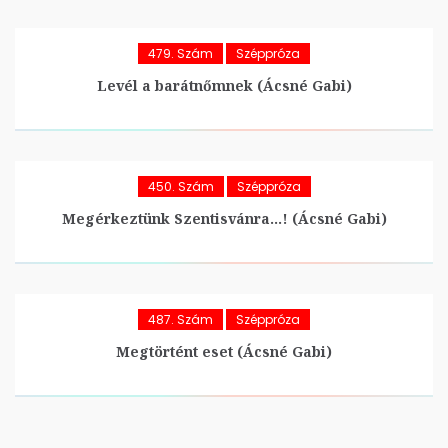
479. Szám
Széppróza
Levél a barátnőmnek (Ácsné Gabi)
450. Szám
Széppróza
Megérkeztünk Szentisvánra…! (Ácsné Gabi)
487. Szám
Széppróza
Megtörtént eset (Ácsné Gabi)