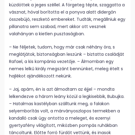
küzdöttek a jeges széllel. A förgeteg tépte, szaggatta a
vásznat, hóval borította el a ponyva alatt didergőn
összebújó, reszkető embereket. Tudták, megállniuk egy
pillanatra sem szabad, mert akkor ott vesznek
valahányan a kietlen pusztaságban.
– Ne féljetek, tudom, hogy már csak néhány óra, s
meglátjátok, biztonságban leszünk – biztatta családját
Rafael, a kis kompánia vezetője. – Álmomban egy
nemes lelkű király megszánt bennünket, meleg ételt s
hajlékot ajándékozott nekünk.
– Jaj, apám, én is azt álmodtam az éjjel – mondta
lelkendezve a három leány közül a legkisebbik, Bubujka.
– Hatalmas kastélyban szálltunk meg, a falakon
selyemborítás volt, a márványoszlopos termekben a
kandalló csak úgy ontotta a meleget, és ezernyi
gyertyafény világított, miközben pompás ruhákban
táncoltunk. Előtte forró fürdőt vettünk, és inasok