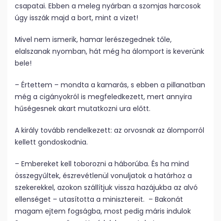
csapatai. Ebben a meleg nyárban a szomjas harcosok
úgy isszák majd a bort, mint a vizet!
Mivel nem ismerik, hamar lerészegednek tőle,
elalszanak nyomban, hát még ha álomport is keverünk
bele!
– Értettem – mondta a kamarás, s ebben a pillanatban
még a cigányokról is megfeledkezett, mert annyira
hűségesnek akart mutatkozni ura előtt.
A király tovább rendelkezett: az orvosnak az álomporról
kellett gondoskodnia.
– Embereket kell toborozni a háborúba. És ha mind
összegyűltek, észrevétlenül vonuljatok a határhoz a
szekerekkel, azokon szállítjuk vissza hazájukba az alvó
ellenséget – utasította a minisztereit. – Bakonát
magam ejtem fogságba, most pedig máris indulok