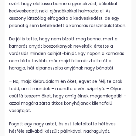
ezért hogy elaltassa benne a gyanakvást, bókokkal
kedveskedett neki, ajándékokkal halmozta el. Az
asszony látszólag elfogadta a kedveskedést, de egy
pillanatig sem kételkedett a kamarás rosszindulatában.
De jól is tette, hogy nem bízott meg benne, mert a
kamarás anyját boszorkányok nevelték, értette a
varázslás minden csínját-bínját. Egy napon a kamarás
nem bírta tovább, már majd felemésztette őt a
haragja, hát elpanaszolta anyjának nagy bánatát.
– Na, majd kiebrudalom én őket, egyet se félj, te csak
tedd, amit mondok – mondta a vén szipirtyó. – Olyan
csúffá teszem őket, hogy amíg élnek megemlegetik! –
azzal magára zárta titkos konyhájának kilencfalú
vasajtaját.
Fogott egy nagy üstöt, és azt teletöltötte hétéves,
hétféle szilvából készült pálinkával. Nadragulyát,