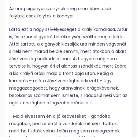
Az öreg cigányasszonynak meg örömében csak
folytak, csak folytak a könnyei.
Látta ezt a nagy szívélyességet a király kamarása, Artúr
is, és azonnal gyötrő féltékenység szállta meg a lelkét.
Attól tartott, a cigányok kicsalják ura minden vagyonát,
s neki nem marad belőle semmi, mert titokban ő akart
Jószívország uralkodója lenni. Azt ugyan még nem
tervelte ki, hogyan éri el alantas szándékát, mert Zoárd,
a kis királyfi örökli majd a trónt apja után. Pedig a
kamarás – mióta Jószívországba érkezett – úgy
meggazdagodott, hogy aranyainak, drágaköveinek,
birtokainak számát sem ismerte, s ráadásul neki volt az
egész országban a legszebb ménese is.
– Majd elveszem én a jó kedveteket – gondolta
magában, persze erről a vándorok mit sem tudtak,
mert ha tudták volna, talán meg sem melegszenek,