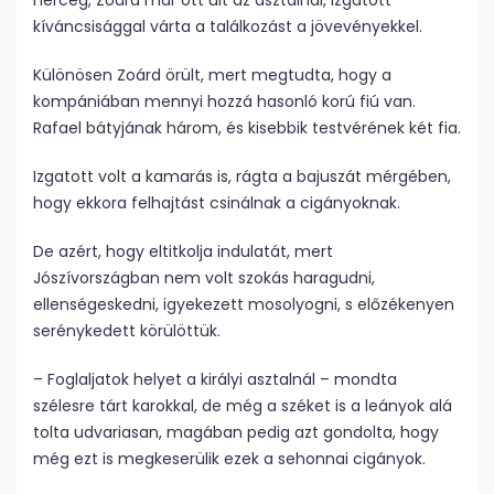
herceg, Zoárd már ott ült az asztalnál, izgatott
kíváncsisággal várta a találkozást a jövevényekkel.
Különösen Zoárd örült, mert megtudta, hogy a
kompániában mennyi hozzá hasonló korú fiú van.
Rafael bátyjának három, és kisebbik testvérének két fia.
Izgatott volt a kamarás is, rágta a bajuszát mérgében,
hogy ekkora felhajtást csinálnak a cigányoknak.
De azért, hogy eltitkolja indulatát, mert
Jószívországban nem volt szokás haragudni,
ellenségeskedni, igyekezett mosolyogni, s előzékenyen
serénykedett körülöttük.
– Foglaljatok helyet a királyi asztalnál – mondta
szélesre tárt karokkal, de még a széket is a leányok alá
tolta udvariasan, magában pedig azt gondolta, hogy
még ezt is megkeserülik ezek a sehonnai cigányok.