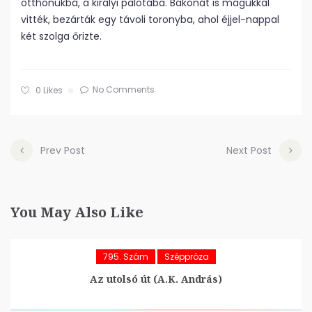
otthonukba, a királyi palotába. Bakonát is magukkal
vitték, bezárták egy távoli toronyba, ahol éjjel-nappal
két szolga őrizte.
No Comments
0
Likes
Prev Post
Next Post
You May Also Like
795. Szám
Széppróza
Az utolsó út (A.K. András)