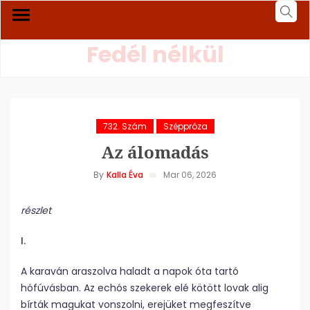
Fedél nélkül
732. Szám
Széppróza
Az álomadás
By
Kalla Éva
Mar 06, 2026
részlet
I.
A karaván araszolva haladt a napok óta tartó
hófúvásban. Az echós szekerek elé kötött lovak alig
bírták magukat vonszolni, erejüket megfeszítve