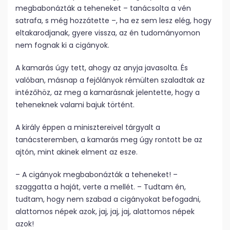
megbabonázták a teheneket – tanácsolta a vén
satrafa, s még hozzátette –, ha ez sem lesz elég, hogy
eltakarodjanak, gyere vissza, az én tudományomon
nem fognak ki a cigányok.
A kamarás úgy tett, ahogy az anyja javasolta. És
valóban, másnap a fejőlányok rémülten szaladtak az
intézőhöz, az meg a kamarásnak jelentette, hogy a
teheneknek valami bajuk történt.
A király éppen a minisztereivel tárgyalt a
tanácsteremben, a kamarás meg úgy rontott be az
ajtón, mint akinek elment az esze.
– A cigányok megbabonázták a teheneket! –
szaggatta a haját, verte a mellét. – Tudtam én,
tudtam, hogy nem szabad a cigányokat befogadni,
alattomos népek azok, jaj, jaj, jaj, alattomos népek
azok!