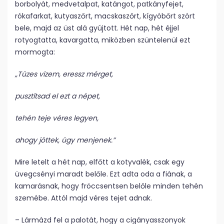
borbolyát, medvetalpat, katángot, patkányfejet,
rókafarkat, kutyaszőrt, macskaszőrt, kígyóbőrt szórt
bele, majd az üst alá gyújtott. Hét nap, hét éjjel
rotyogtatta, kavargatta, miközben szüntelenül ezt
mormogta:
„Tüzes vizem, eressz mérget,
pusztítsad el ezt a népet,
tehén teje véres legyen,
ahogy jöttek, úgy menjenek.”
Mire letelt a hét nap, elfőtt a kotyvalék, csak egy
üvegcsényi maradt belőle. Ezt adta oda a fiának, a
kamarásnak, hogy fröccsentsen belőle minden tehén
szemébe. Attól majd véres tejet adnak.
– Lármázd fel a palotát, hogy a cigányasszonyok