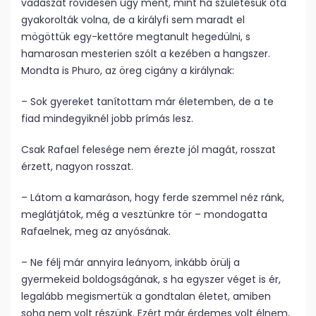
vadászat rövidesen úgy ment, mint ha születésük óta
gyakorolták volna, de a királyfi sem maradt el
mögöttük egy-kettőre megtanult hegedülni, s
hamarosan mesterien szólt a kezében a hangszer.
Mondta is Phuro, az öreg cigány a királynak:
– Sok gyereket tanítottam már életemben, de a te
fiad mindegyiknél jobb prímás lesz.
Csak Rafael felesége nem érezte jól magát, rosszat
érzett, nagyon rosszat.
– Látom a kamaráson, hogy ferde szemmel néz ránk,
meglátjátok, még a vesztünkre tör – mondogatta
Rafaelnek, meg az anyósának.
– Ne félj már annyira leányom, inkább örülj a
gyermekeid boldogságának, s ha egyszer véget is ér,
legalább megismertük a gondtalan életet, amiben
soha nem volt részünk. Ezért már érdemes volt élnem,