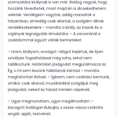
szomszédos királynak is van már. Boldog vagyok, hogy
hozzánk tévedtetek, most majd én is dicsekedhetem
veletek. Vendégeim vagytok, addig maradtok a
házamban, ameddig csak akartok, a szolgáim állnak
rendelkezésetekre – mondta a király, az inasok és a
cigányok legnagyobb ámulatára. – A vacsoránál a
családommal együtt várlak benneteket.
– Uram, királyom, országot-világot bejártuk, de ilyen
szívélyes fogadtatással még soha, sehol nem
találkoztunk. Határtalan jóságodat megjutalmazza az
Ég, s mi sem leszünk hálátlanok irántad – mondta
meghatottan Rafael. – Ígérem, nem csalódsz bennünk,
amikor csak akarod, muzsikánkkal szolgáljuk meg
jóságodat, neked és házad minden népének.
– Ugye megmondtam, ugye megálmodtam –
kacagott boldogan Bubujka, s össze-vissza csókolta
anyját, apját, testvéreit.