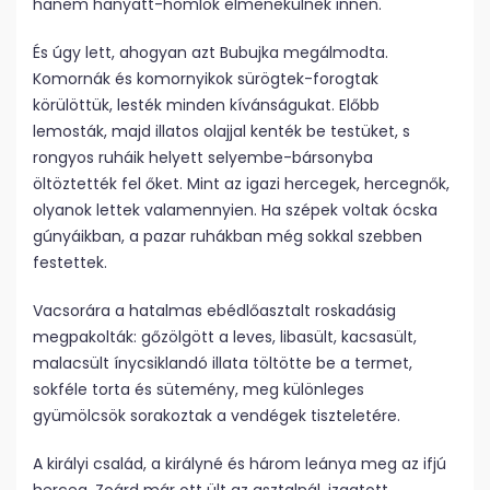
hanem hanyatt-homlok elmenekülnek innen.
És úgy lett, ahogyan azt Bubujka megálmodta.
Komornák és komornyikok sürögtek-forogtak
körülöttük, lesték minden kívánságukat. Előbb
lemosták, majd illatos olajjal kenték be testüket, s
rongyos ruháik helyett selyembe-bársonyba
öltöztették fel őket. Mint az igazi hercegek, hercegnők,
olyanok lettek valamennyien. Ha szépek voltak ócska
gúnyáikban, a pazar ruhákban még sokkal szebben
festettek.
Vacsorára a hatalmas ebédlőasztalt roskadásig
megpakolták: gőzölgött a leves, libasült, kacsasült,
malacsült ínycsiklandó illata töltötte be a termet,
sokféle torta és sütemény, meg különleges
gyümölcsök sorakoztak a vendégek tiszteletére.
A királyi család, a királyné és három leánya meg az ifjú