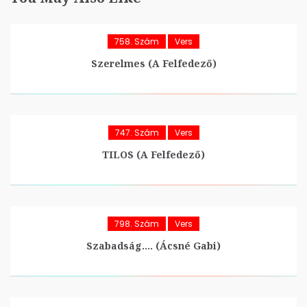
758. Szám
Vers
Szerelmes (A Felfedező)
747. Szám
Vers
TILOS (A Felfedező)
798. Szám
Vers
Szabadság…. (Ácsné Gabi)