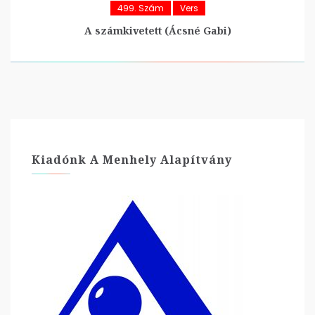
499. Szám
Vers
A számkivetett (Ácsné Gabi)
Kiadónk A Menhely Alapítvány