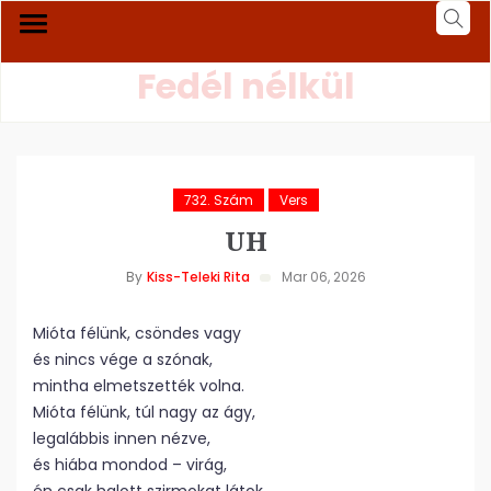
Fedél nélkül
732. Szám
Vers
UH
By
Kiss-Teleki Rita
Mar 06, 2026
Mióta félünk, csöndes vagy
és nincs vége a szónak,
mintha elmetszették volna.
Mióta félünk, túl nagy az ágy,
legalábbis innen nézve,
és hiába mondod – virág,