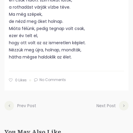
én csak halott szirmokat látok,
a rothadást várják vízbe téve.
Ma még szépek,
de nézd meg őket holnap.
Mióta félünk, pedig tegnap volt csak,
ezer év telt el,
hogy ott volt az az ismeretlen képlet.
Nézzük meg újra, holnap, mondták,
hátha mégse haldoklik az élet.
No Comments
0
Likes
Prev Post
Next Post
You May Also Like