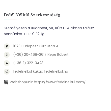
Fedél Nélkül Szerkesztőség
Személyesen a Budapest, VII., Kürt u. 4 címen találsz
bennünket. H-P: 9-12-ig
1073 Budapest Kürt utca 4.
(+36) 20-468-2617 Kepe Róbert
(+36-1) 322-3423
fedelnelkul kukac fedelnelkul.hu
Webshopunk:
https://www.fedelnelkul.com/