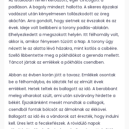
Az istállóban tehén kérődzött, egér cincogott a
padláson. A bagoly mindezt: hallotta. A sikeres éjszakai
vadászat után kényelmesen tollászkodott az öreg
akácfán. Arra gondolt, hogy sietnek az évszakok és az
évek. Ideje volt belibbeni a torony padlás-ablakán.
Elhelyezkedett a megszokott helyén. Itt félhomály volt,
akkor is, amikor fényesen tűzött a Nap. A torony úgy
nézett le az alatta lévő házakra, mint kotlós a csibéire.
Szellő libbentette meg a pókhálókat a gerenda mellett.
Táncot jártak az emlékek a pókhálós csendben.
Abban az évben korán jött a tavasz. Emlékek osontak
be a félhomályba, és idézték fel az elmúlt évek
emlékeit. Hetek teltek és ballagott az idő. A berobbant
meleg viharokat szült, ami után szivárvány hirdette a
békét. Éjszakánként mesét mondtak a csillagok,
csendből fontak bölcsőt az álmoknak az ékkövei.
Ballagott az idő és a vándorok azt érezték, hogy indulni
kell. Üres lett a fecskefészek. A rövidülő napok