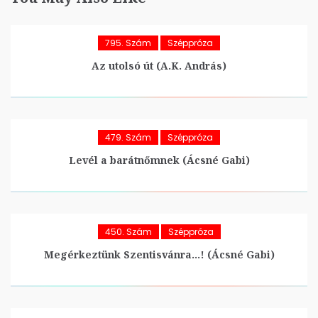
795. Szám
Széppróza
Az utolsó út (A.K. András)
479. Szám
Széppróza
Levél a barátnőmnek (Ácsné Gabi)
450. Szám
Széppróza
Megérkeztünk Szentisvánra…! (Ácsné Gabi)