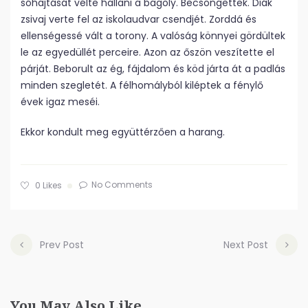
sóhajtását vélte hallani a bagoly. Becsöngettek. Diák
zsivaj verte fel az iskolaudvar csendjét. Zorddá és
ellenségessé vált a torony. A valóság könnyei gördültek
le az egyedüllét perceire. Azon az őszön veszítette el
párját. Beborult az ég, fájdalom és köd járta át a padlás
minden szegletét. A félhomályból kiléptek a fénylő
évek igaz meséi.
Ekkor kondult meg együttérzően a harang.
No Comments
0
Likes
Prev Post
Next Post
You May Also Like