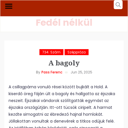
Fedél nélkül
734. Szám
Széppróza
A bagoly
By
Pass Ferenc
Jun 25, 2025
A csillagpárna vonuló rései között bujkált a Hold. A
kiserdő öreg fáján ült a bagoly és hallgatta az éjszaka
neszeit. Éjszakai vándorok szólítgatták egymást az
éjszaka országútján. Itt-ott tücsök ciripelt. A harmat
kezdte simogatni az ébredező hajnal homlokát.
Jóllakottan vonultak a denevérek a titkos odújuk felé.