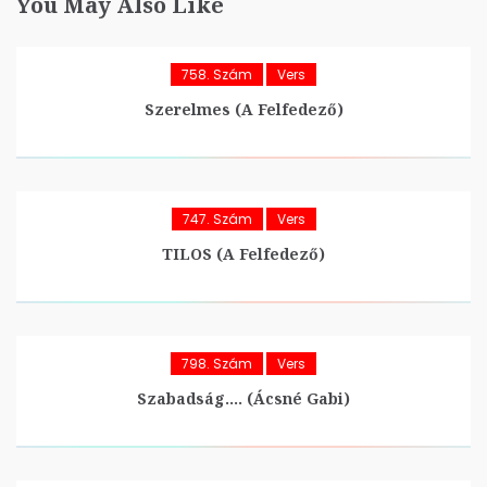
You May Also Like
758. Szám
Vers
Szerelmes (A Felfedező)
747. Szám
Vers
TILOS (A Felfedező)
798. Szám
Vers
Szabadság…. (Ácsné Gabi)