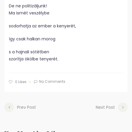
De ne politizáljunk!
Ma ismét veszélybe
sodorhatja az ember a kenyerét,
így csak halkan morog
s a hajnali sötétben
szorítja ökölbe tenyerét.
No Comments
0
Likes
Prev Post
Next Post