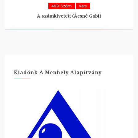
499. Szám
Vers
A számkivetett (Ácsné Gabi)
Kiadónk A Menhely Alapítvány