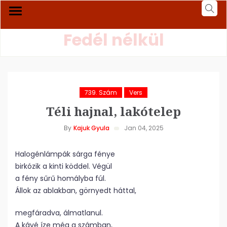
Fedél nélkül
739. Szám
Vers
Téli hajnal, lakótelep
By
Kajuk Gyula
Jan 04, 2025
Halogénlámpák sárga fénye
birkózik a kinti köddel. Végül
a fény sűrű homályba fúl.
Állok az ablakban, görnyedt háttal,
megfáradva, álmatlanul.
A kávé íze még a számban,