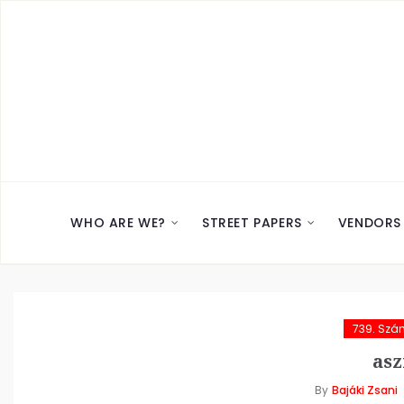
WHO ARE WE?
STREET PAPERS
VENDORS
739. Szá
asz
By
Bajáki Zsani