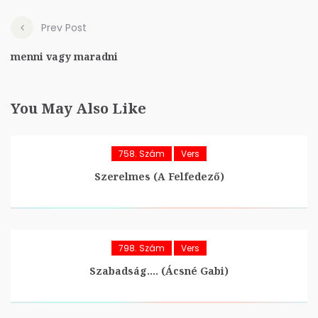
Prev Post
menni vagy maradni
You May Also Like
758. Szám
Vers
Szerelmes (A Felfedező)
798. Szám
Vers
Szabadság…. (Ácsné Gabi)