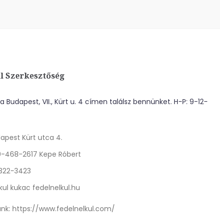
l Szerkesztőség
 Budapest, VII., Kürt u. 4 címen találsz bennünket. H-P: 9-12-
apest Kürt utca 4.
0-468-2617 Kepe Róbert
 322-3423
kul kukac fedelnelkul.hu
nk:
https://www.fedelnelkul.com/