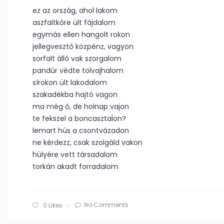
ez az ország, ahol lakom
aszfaltkőre ült fájdalom
egymás ellen hangolt rokon
jellegvesztő közpénz, vagyon
sorfalt álló vak szorgalom
pandúr védte tolvajhalom
sírokon ült lakodalom
szakadékba hajtó vagon
ma még ő, de holnap vajon
te fekszel a boncasztalon?
lemart hús a csontvázadon
ne kérdezz, csak szolgáld vakon
hülyére vett társadalom
torkán akadt forradalom
No Comments
0
Likes