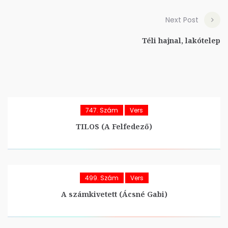
Next Post
Téli hajnal, lakótelep
747. Szám
Vers
TILOS (A Felfedező)
499. Szám
Vers
A számkivetett (Ácsné Gabi)