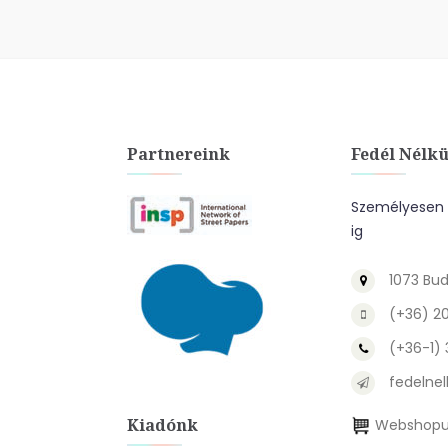
Partnereink
Fedél Nélkü
Személyesen a
ig
1073 Bud
(+36) 2
(+36-1)
fedelnel
Kiadónk
Webshopu