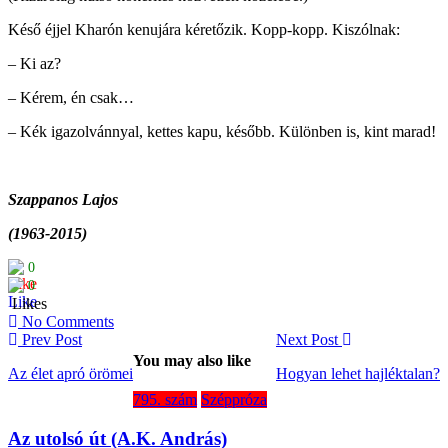
Késő éjjel Kharón kenujára kéretőzik. Kopp-kopp. Kiszólnak:
– Ki az?
– Kérem, én csak…
– Kék igazolvánnyal, kettes kapu, később. Különben is, kint marad!
Szappanos Lajos
(1963-2015)
0
0
Likes
No Comments
Prev Post
Next Post
You may also like
Az élet apró örömei
Hogyan lehet hajléktalan?
795. szám
Széppróza
Az utolsó út (A.K. András)