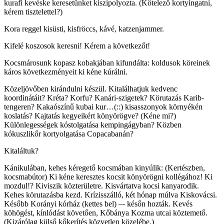
kurafi kevéske keresetünket kiszipolyozta. (Kötelező kortyingatni,
kérem tisztelettel?)
Kora reggel kisüsti, kisfröccs, kávé, katzenjammer.
Kifelé koszosok keresni! Kérem a következőt!
Kocsmárosunk kopasz kobakjában kifundálta: koldusok köreinek
káros következményeit ki kéne kúrálni.
Közeljövőben kirándulni készül. Kitalálhatjuk kedvenc
koordinátáit? Kréta? Korfu? Kanári-szigetek? Körutazás Karib-
tengeren? Kakaószínű kubai kur…(::) kisasszonyok környékén
koslatás? Kajtatás kegyeikért könyörögve? (Kéne mi?)
Különlegességek kóstolgatása kempingágyban? Közben
kókuszlikőr kortyolgatása Copacabanán?
Kitaláltuk?
Kánikulában, kehes kéregető kocsmában kinyúlik: (Kertészben,
kocsmabútor) Ki kéne keresztes kocsit könyörögni kollégához! Ki
mozdul!? Kiviszik közterületre. Kisvártatva kocsi kanyarodik.
Kehes körutazásba kezd. Krízisszálló, két hónap múlva Kiskovácsi.
Később Korányi kórház (kettes bel) –- későn hozták. Kevés
köhögést, kínlódást követően, Kőbánya Kozma utcai köztemető.
(Kizárólag külső kőkerítés közvetlen közelébe.)