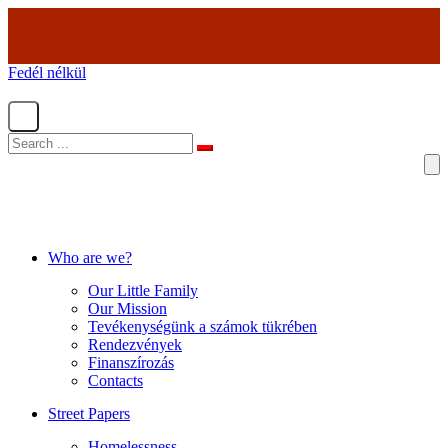
Fedél nélkül
Who are we?
Our Little Family
Our Mission
Tevékenységünk a számok tükrében
Rendezvények
Finanszírozás
Contacts
Street Papers
Homelessness