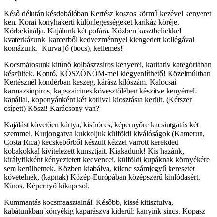
Késő délután késdobálóban Kertész koszos körmű kezével kenyeret
ken. Korai konyhakerti különlegességeket karikáz köréje.
Körbekínálja. Kajálunk két pofára. Közben kasztbeliekkel
kvaterkázunk, karcerből kedvezménnyel kiengedett kollégával
komázunk. Kurva jó (bocs), kellemes!
Kocsmárosunk kitűnő kolbászzsíros kenyerei, karitatív kategóriában
készültek. Kontó, KÖSZÖNÖM-mel kiegyenlíthető! Közelmúltban
Kertésznél kondérban keszeg, kárász kilószám. Kalocsai
karmazsinpiros, kapszaicines kövesztőlében készítve kenyérrel-
kanállal, koponyánként két kotlival kiosztásra került. (Kétszer
csípett) Köszi! Karácsony van?
Kajálást követően kártya, kisfröccs, képernyőre kacsintgatás két
szemmel. Kurjongatva kukkoljuk külföldi kiválóságok (Kamerun,
Costa Rica) kecskebőrből készült kézzel varrott kerekded
kobakokkal kivitelezett kunsztjait. Kiakadunk! Kis hazánk,
királyfikként kényeztetett kedvencei, külföldi kupáknak környékére
sem kerülhetnek. Közben kiabálva, kilenc számjegyű keresetet
követelnek, (kapnak) Közép-Európában középszerű kínlódásért.
Kínos. Képernyő kikapcsol.
Kummantás kocsmaasztalnál. Később, kissé kitisztulva,
kabátunkban könyékig kaparászva kiderül: kanyink sincs. Kopasz