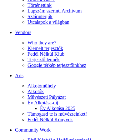
Történetünk
Lapszám szerinti Archívum
Sztárinterjúk
Utcalapok a világban
Vendors
Who they are?
Kiemelt terjesztők
Fedél Nélkül Klub
Terjesztő lennék
Google térkép terjesztőinkhez
Arts
Alkotóműhely
Alkotók
Művészeti Pályázat
Év Alkotása-díj
Év Alkotása 2025
Támogasd te is művészeinket!
Fedél Nélkül Könyvek
Community Work