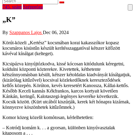
745. szám
Széppróza
„K”
By
Szappanos Lajos
Dec 06, 2024
Körút-közeli „Kertész” kocsmában korai kakasszókor kopasz
kocsmáros kisüstűn készült kerítésszaggatóval kétszer kifőzött
kávéval kínálgat (kelteget).
Kicsipázva kinyújtózkodva, kissé kócosan kitódulunk kéregetni,
koldulni központi közterekre. Kivetettek, kéthetente
kétszínnyomásban késült, kétszer kétoldalas kiadványát kínálgatjuk,
(kizárólag kitűzővel) kocsival közlekedőknek kereszteződések
kellős közepén. Körúton, kevés keresetért Kanossza, Kállai-kettős.
Később Keceli kannás Kékfrankos, karcos kortyait követően
Kánkán, keringő, Kalotaszegi-legényes keveréke következik.
Kocsik között. (Kürt utcából kiszúrják, kerek két hónapra kizárnak,
könnyezve köszönhetek kitűzőmnek.)
Komor közeg közelít komótosan, kérlelhetetlen:
– Kotródj komám k. . . a gyorsan, különben kinyúvasztalak
kitaposom a . . .