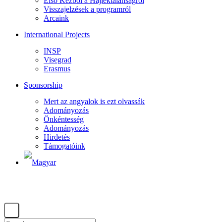
Első Kézből a Hajléktalanságról
Visszajelzések a programról
Arcaink
International Projects
INSP
Visegrad
Erasmus
Sponsorship
Mert az angyalok is ezt olvassák
Adományozás
Önkéntesség
Adományozás
Hirdetés
Támogatóink