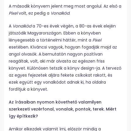
A második könyvem jelent meg most angolul. Az első a
Pixel
volt, ez pedig a
Vonalkód
.
A
Vonalkód
a 70-es évek végén, a 80-as évek elején
játszódik Magyarországon. Ebben a könyvben
lényegesebb a történelmi háttér, mint a
Pixel
esetében. Kíváncsi vagyok, hogyan fogadják majd az
angol olvasók. A bemutatón nagyon pozitívan
reagáltak, volt, aki már olvasta az egészen friss
könyvet. Különösen tetszik a könyv design-ja. A tervező
az egyes fejezetek aljára fekete csíkokat rakott, és
ezek együtt egy vonalkódot adnak ki, ha oldalra
fordítjuk a könyvet.
Az írásaiban nyomon követhető valamilyen
szerkezeti vezérfonal, vonalak, pontok, terek. Miért
így építkezik?
Amikor elkezdek valamit írni, először mindig a