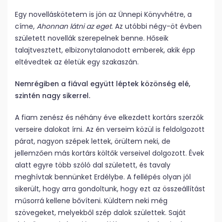
Egy novelláskötetem is jön az Ünnepi Könyvhétre, a
címe,
Ahonnan látni az eget
. Az utóbbi négy-öt évben
született novellák szerepelnek benne. Hőseik
talajtvesztett, elbizonytalanodott emberek, akik épp
eltévedtek az életük egy szakaszán.
Nemrégiben a fiával együtt léptek közönség elé,
szintén nagy sikerrel.
A fiam zenész és néhány éve elkezdett kortárs szerzők
verseire dalokat írni. Az én verseim közül is feldolgozott
párat, nagyon szépek lettek, örültem neki, de
jellemzően más kortárs költők verseivel dolgozott. Évek
alatt egyre több szóló dal született, és tavaly
meghívtak bennünket Erdélybe. A fellépés olyan jól
sikerült, hogy arra gondoltunk, hogy ezt az összeállítást
műsorrá kellene bővíteni. Küldtem neki még
szövegeket, melyekből szép dalok születtek. Saját