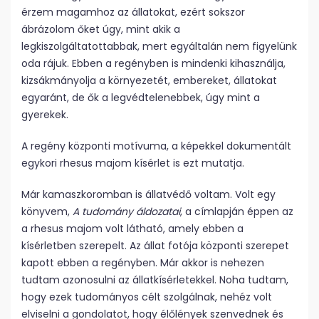
érzem magamhoz az állatokat, ezért sokszor
ábrázolom őket úgy, mint akik a
legkiszolgáltatottabbak, mert egyáltalán nem figyelünk
oda rájuk. Ebben a regényben is mindenki kihasználja,
kizsákmányolja a környezetét, embereket, állatokat
egyaránt, de ők a legvédtelenebbek, úgy mint a
gyerekek.
A regény központi motívuma, a képekkel dokumentált
egykori rhesus majom kísérlet is ezt mutatja.
Már kamaszkoromban is állatvédő voltam. Volt egy
könyvem,
A tudomány áldozatai
, a címlapján éppen az
a rhesus majom volt látható, amely ebben a
kísérletben szerepelt. Az állat fotója központi szerepet
kapott ebben a regényben. Már akkor is nehezen
tudtam azonosulni az állatkísérletekkel. Noha tudtam,
hogy ezek tudományos célt szolgálnak, nehéz volt
elviselni a gondolatot, hogy élőlények szenvednek és