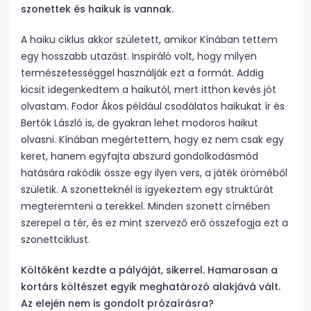
szonettek és haikuk is vannak.
A haiku ciklus akkor született, amikor Kínában tettem
egy hosszabb utazást. Inspiráló volt, hogy milyen
természetességgel használják ezt a formát. Addig
kicsit idegenkedtem a haikutól, mert itthon kevés jót
olvastam. Fodor Ákos például csodálatos haikukat ír és
Bertók László is, de gyakran lehet modoros haikut
olvasni. Kínában megértettem, hogy ez nem csak egy
keret, hanem egyfajta abszurd gondolkodásmód
hatására rakódik össze egy ilyen vers, a játék öröméből
születik. A szonetteknél is igyekeztem egy struktúrát
megteremteni a terekkel. Minden szonett címében
szerepel a tér, és ez mint szervező erő összefogja ezt a
szonettciklust.
Költőként kezdte a pályáját, sikerrel. Hamarosan a
kortárs költészet egyik meghatározó alakjává vált.
Az elején nem is gondolt prózaírásra?