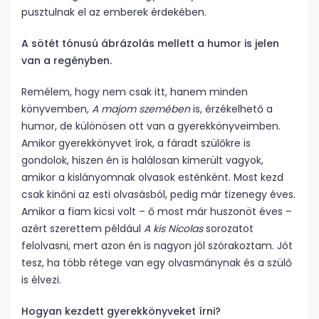
pusztulnak el az emberek érdekében.
A sötét tónusú ábrázolás mellett a humor is jelen
van a regényben.
Remélem, hogy nem csak itt, hanem minden
könyvemben,
A majom szemében
is, érzékelhető a
humor, de különösen ott van a gyerekkönyveimben.
Amikor gyerekkönyvet írok, a fáradt szülőkre is
gondolok, hiszen én is halálosan kimerült vagyok,
amikor a kislányomnak olvasok esténként. Most kezd
csak kinőni az esti olvasásból, pedig már tizenegy éves.
Amikor a fiam kicsi volt – ő most már huszonöt éves –
azért szerettem például
A kis Nicolas
sorozatot
felolvasni, mert azon én is nagyon jól szórakoztam. Jót
tesz, ha több rétege van egy olvasmánynak és a szülő
is élvezi.
Hogyan kezdett gyerekkönyveket írni?