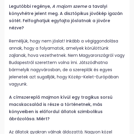
Legutóbbi regénye,
A majom szeme
a tavalyi
könyvhétre jelent meg. A disztópikus jövőkép igazán
sötét. Felfoghatjuk egyfajta jóslatnak a jövőre
nézve?
Reméljük, hogy nem jóslat! Inkább a végiggondolása
annak, hogy a folyamatok, amelyek körülöttünk
zajlanak, hova vezethetnek. Nem Magyarországról vagy
Budapestről szerettem volna írni. Játszódhatna
bármelyik nagyvárosban, de a szereplők és egyes
jelenetek azt sugallják, hogy Közép-Kelet-Európában
vagyunk.
A címszereplő majmon kívül egy tragikus sorsú
macskacsalád is része a történetnek, más
könyveiben is előfordul állatok szimbolikus
ábrázolása. Miért?
Az állatok gyakran válnak áldozattá. Nagyon közel