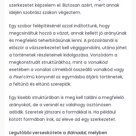
szerkezetet képzelem el. Biztosan azért, mert annak
idején szobrász szakon végeztem.
Egy szobor felépítésénél azzal indítottunk, hogy
megcsináltuk hozzá a vázat, annak kellett jó arányúnak
és megfelelő teherbírásúnak lenni. A prózaírásnál is
először a vázszerkezetet kell végiggondolni, utána jöhet
a történetek részleteinek kidolgozása. Vonzódom a
megkonstruált struktúrákhoz, mint a
Vonalkód
esetében a vonalas címekből összeálló vonalkód vagy
a
Pixel
című könyvnél az egymásba átjáró történetek,
a feltűnő és eltűnő szereplők.
Egy kisebb struktúrában is meg kell találni a megfelelő
arányokat, de a versnél ez valahogy ösztönösen
adódik. Szeretek játszani a formákkal is. Ha például
kötött formában írok, az eleve ad egy szerkezetet.
Legutóbbi verseskötete a
Bálnadal
, melyben