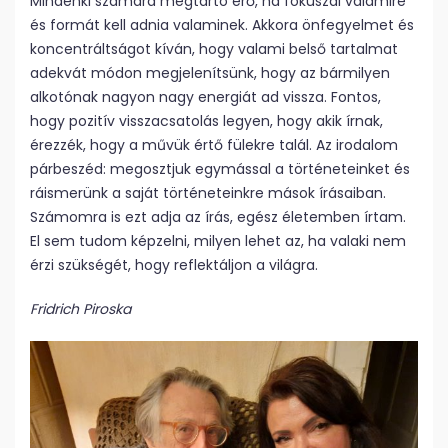
Mindenki számára megtartó erő, ha fókuszál valamire
és formát kell adnia valaminek. Akkora önfegyelmet és
koncentráltságot kíván, hogy valami belső tartalmat
adekvát módon megjelenítsünk, hogy az bármilyen
alkotónak nagyon nagy energiát ad vissza. Fontos,
hogy pozitív visszacsatolás legyen, hogy akik írnak,
érezzék, hogy a művük értő fülekre talál. Az irodalom
párbeszéd: megosztjuk egymással a történeteinket és
ráismerünk a saját történeteinkre mások írásaiban.
Számomra is ezt adja az írás, egész életemben írtam.
El sem tudom képzelni, milyen lehet az, ha valaki nem
érzi szükségét, hogy reflektáljon a világra.
Fridrich Piroska