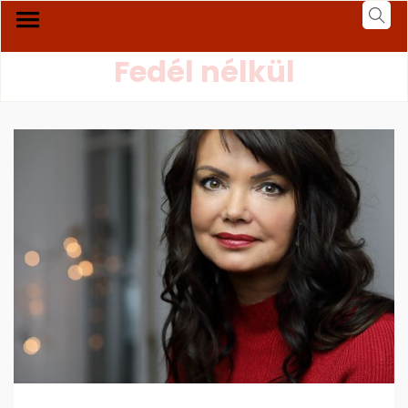
Fedél nélkül