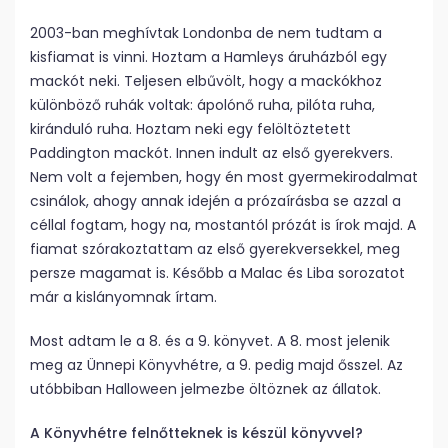
2003-ban meghívtak Londonba de nem tudtam a
kisfiamat is vinni. Hoztam a Hamleys áruházból egy
mackót neki. Teljesen elbűvölt, hogy a mackókhoz
különböző ruhák voltak: ápolónő ruha, pilóta ruha,
kiránduló ruha. Hoztam neki egy felöltöztetett
Paddington mackót. Innen indult az első gyerekvers.
Nem volt a fejemben, hogy én most gyermekirodalmat
csinálok, ahogy annak idején a prózaírásba se azzal a
céllal fogtam, hogy na, mostantól prózát is írok majd. A
fiamat szórakoztattam az első gyerekversekkel, meg
persze magamat is. Később a Malac és Liba sorozatot
már a kislányomnak írtam.
Most adtam le a 8. és a 9. könyvet. A 8. most jelenik
meg az Ünnepi Könyvhétre, a 9. pedig majd ősszel. Az
utóbbiban Halloween jelmezbe öltöznek az állatok.
A Könyvhétre felnőtteknek is készül könyvvel?