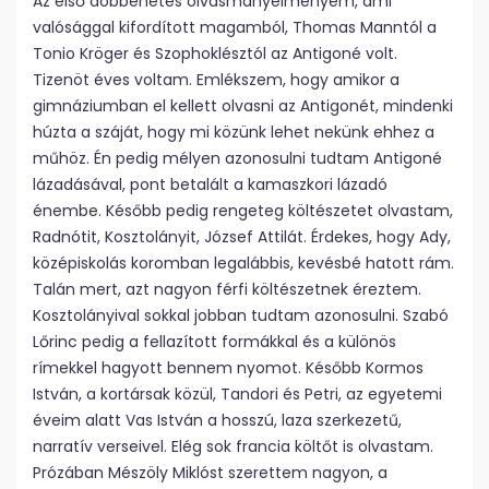
Az első döbbenetes olvasmányélményem, ami
valósággal kifordított magamból, Thomas Manntól a
Tonio Kröger és Szophoklésztól az Antigoné volt.
Tizenöt éves voltam. Emlékszem, hogy amikor a
gimnáziumban el kellett olvasni az Antigonét, mindenki
húzta a száját, hogy mi közünk lehet nekünk ehhez a
műhöz. Én pedig mélyen azonosulni tudtam Antigoné
lázadásával, pont betalált a kamaszkori lázadó
énembe. Később pedig rengeteg költészetet olvastam,
Radnótit, Kosztolányit, József Attilát. Érdekes, hogy Ady,
középiskolás koromban legalábbis, kevésbé hatott rám.
Talán mert, azt nagyon férfi költészetnek éreztem.
Kosztolányival sokkal jobban tudtam azonosulni. Szabó
Lőrinc pedig a fellazított formákkal és a különös
rímekkel hagyott bennem nyomot. Később Kormos
István, a kortársak közül, Tandori és Petri, az egyetemi
éveim alatt Vas István a hosszú, laza szerkezetű,
narratív verseivel. Elég sok francia költőt is olvastam.
Prózában Mészöly Miklóst szerettem nagyon, a