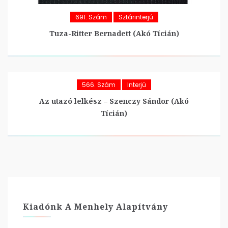
691. Szám
Sztárinterjú
Tuza-Ritter Bernadett (Akó Tícián)
566. Szám
Interjú
Az utazó lelkész – Szenczy Sándor (Akó
Tícián)
Kiadónk A Menhely Alapítvány