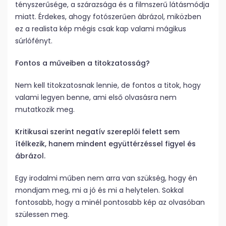
tényszerűsége, a szárazsága és a filmszerű látásmódja
miatt. Érdekes, ahogy fotószerűen ábrázol, miközben
ez a realista kép mégis csak kap valami mágikus
súrlófényt.
Fontos a műveiben a titokzatosság?
Nem kell titokzatosnak lennie, de fontos a titok, hogy
valami legyen benne, ami első olvasásra nem
mutatkozik meg.
Kritikusai szerint negatív szereplői felett sem
ítélkezik, hanem mindent együttérzéssel figyel és
ábrázol.
Egy irodalmi műben nem arra van szükség, hogy én
mondjam meg, mi a jó és mi a helytelen. Sokkal
fontosabb, hogy a minél pontosabb kép az olvasóban
szülessen meg.