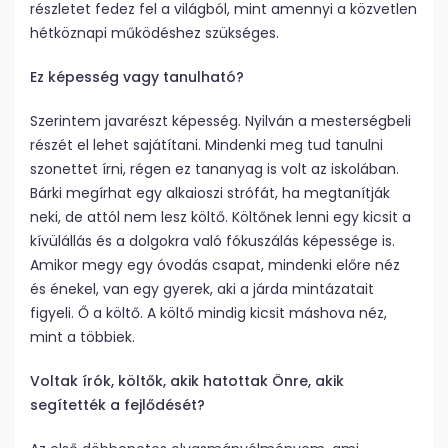
részletet fedez fel a világból, mint amennyi a közvetlen
hétköznapi működéshez szükséges.
Ez képesség vagy tanulható?
Szerintem javarészt képesség. Nyilván a mesterségbeli
részét el lehet sajátítani. Mindenki meg tud tanulni
szonettet írni, régen ez tananyag is volt az iskolában.
Bárki megírhat egy alkaioszi strófát, ha megtanítják
neki, de attól nem lesz költő. Költőnek lenni egy kicsit a
kívülállás és a dolgokra való fókuszálás képessége is.
Amikor megy egy óvodás csapat, mindenki előre néz
és énekel, van egy gyerek, aki a járda mintázatait
figyeli. Ő a költő. A költő mindig kicsit máshova néz,
mint a többiek.
Voltak írók, költők, akik hatottak Önre, akik
segítették a fejlődését?