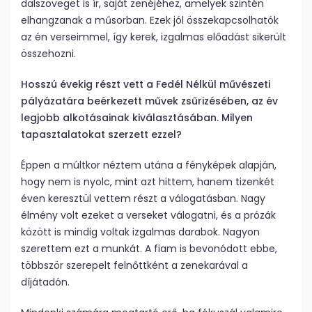
dalszöveget is ír, saját zenéjéhez, amelyek szintén
elhangzanak a műsorban. Ezek jól összekapcsolhatók
az én verseimmel, így kerek, izgalmas előadást sikerült
összehozni.
Hosszú évekig részt vett a Fedél Nélkül művészeti
pályázatára beérkezett művek zsűrizésében, az év
legjobb alkotásainak kiválasztásában. Milyen
tapasztalatokat szerzett ezzel?
Éppen a múltkor néztem utána a fényképek alapján,
hogy nem is nyolc, mint azt hittem, hanem tizenkét
éven keresztül vettem részt a válogatásban. Nagy
élmény volt ezeket a verseket válogatni, és a prózák
között is mindig voltak izgalmas darabok. Nagyon
szerettem ezt a munkát. A fiam is bevonódott ebbe,
többször szerepelt felnőttként a zenekarával a
díjátadón.