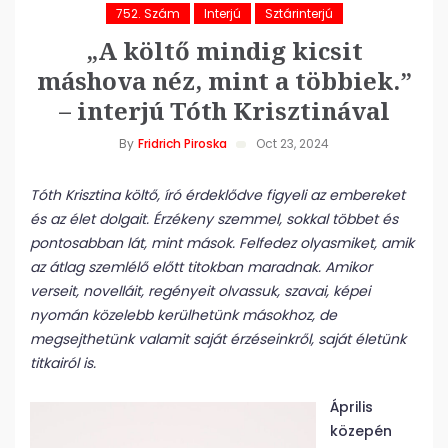
752. Szám
Interjú
Sztárinterjú
„A költő mindig kicsit
máshova néz, mint a többiek.”
– interjú Tóth Krisztinával
By
Fridrich Piroska
Oct 23, 2024
Tóth Krisztina költő, író érdeklődve figyeli az embereket
és az élet dolgait. Érzékeny szemmel, sokkal többet és
pontosabban lát, mint mások. Felfedez olyasmiket, amik
az átlag szemlélő előtt titokban maradnak. Amikor
verseit, novelláit, regényeit olvassuk, szavai, képei
nyomán közelebb kerülhetünk másokhoz, de
megsejthetünk valamit saját érzéseinkről, saját életünk
titkairól is.
Április
közepén