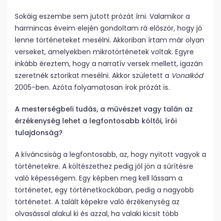
Sokáig eszembe sem jutott prózát írni. Valamikor a
harmincas éveim elején gondoltam rá először, hogy jó
lenne történeteket mesélni. Akkoriban írtam már olyan
verseket, amelyekben mikrotörténetek voltak. Egyre
inkább éreztem, hogy a narratív versek mellett, igazán
szeretnék sztorikat mesélni. Akkor született a
Vonalkód
2005-ben. Azóta folyamatosan írok prózát is.
A mesterségbeli tudás, a művészet vagy talán az
érzékenység lehet a legfontosabb költői, írói
tulajdonság?
A kíváncsiság a legfontosabb, az, hogy nyitott vagyok a
történetekre. A költészethez pedig jól jön a sűrítésre
való képességem. Egy képben meg kell lássam a
történetet, egy történetkockában, pedig a nagyobb
történetet. A talált képekre való érzékenység az
olvasással alakul ki és azzal, ha valaki kicsit több