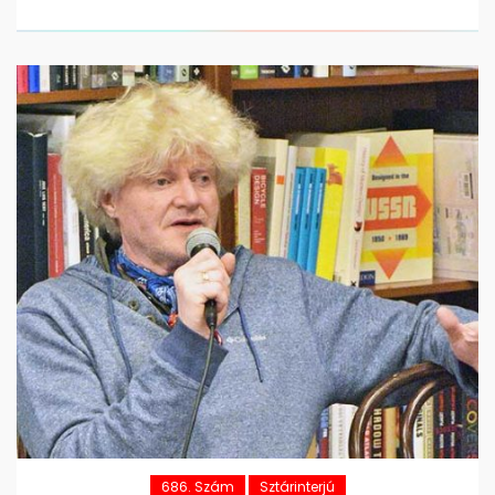
686. Szám
Sztárinterjú