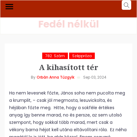
Fedél nélkül
782. Szám
Széppróza
A kihasított tér
By
Orbán Anna Tűzgyík
Sep 03, 2024
Ha nem levesnek főzte, János soha nem pucolta meg
a krumplit, – csak jól megmosta, lesuvickolta, és
héjában főzte meg. Hitte, hogy a sokféle értékes
anyag így benne marad, no és persze, az sem utolsó
szempont, hogy sokkal több marad, mert csak a
vékony barna héjat kell utána eltávolítani róla. Ez néha