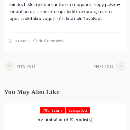
mindezt. Majd jól bemantrázza magának, hogy pulyka-
medallion az, s nem krumpli Az kb. akkora is, mint a
lapos szeletekre vágott főtt krumpli. Tavalyról.
No Comments
0
Likes
Prev Post
Next Post
You May Also Like
795. Szám
Széppróza
Az utolsó út (A.K. András)