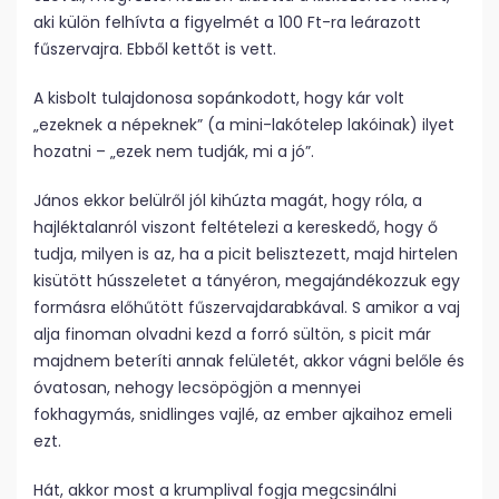
aki külön felhívta a figyelmét a 100 Ft-ra leárazott
fűszervajra. Ebből kettőt is vett.
A kisbolt tulajdonosa sopánkodott, hogy kár volt
„ezeknek a népeknek” (a mini-lakótelep lakóinak) ilyet
hozatni – „ezek nem tudják, mi a jó”.
János ekkor belülről jól kihúzta magát, hogy róla, a
hajléktalanról viszont feltételezi a kereskedő, hogy ő
tudja, milyen is az, ha a picit belisztezett, majd hirtelen
kisütött hússzeletet a tányéron, megajándékozzuk egy
formásra előhűtött fűszervajdarabkával. S amikor a vaj
alja finoman olvadni kezd a forró sültön, s picit már
majdnem beteríti annak felületét, akkor vágni belőle és
óvatosan, nehogy lecsöpögjön a mennyei
fokhagymás, snidlinges vajlé, az ember ajkaihoz emeli
ezt.
Hát, akkor most a krumplival fogja megcsinálni