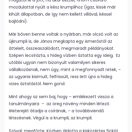
magától le is jött, ha akár kézzel, finom csavaró
mozdulattal nyúlt a kész krumplihoz (igaz, kissé már
kihűlt állapotban, de így nem kellett villával, késsel
bajlódni).
Már bőven benne voltak a nyárban, már olcsó volt az
újkrumpli is, de János megkapta egy ismerőstől az
áttelelt, összeaszalódott, megmaradt példányokat.
Szépen lecsírázta, s hideg vízben áztatta egy ideig. Ez
utóbbi ugyan nem bizonyult valamilyen sikeres
vállalkozásnak, nem úgy, mint a megfonnyadt retek, –
az ugyanis kisimult, felfrissült, ress lett újra a hideg
vizes áztatástól. Nem gond.
Mint ahogy az sem baj, hogy – emlékezett vissza a
tanulmányaira – az öreg növény minden létező
életerejét átadja a csírának, – a továbbviendő
létezésnek. Végül is a krumpli, az krumpli.
Szóval, megfőzte. Közben áldotta a kisközértes fickót,