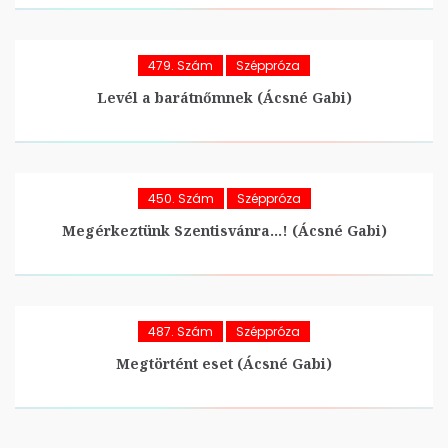
479. Szám
Széppróza
Levél a barátnőmnek (Ácsné Gabi)
450. Szám
Széppróza
Megérkeztünk Szentisvánra…! (Ácsné Gabi)
487. Szám
Széppróza
Megtörtént eset (Ácsné Gabi)