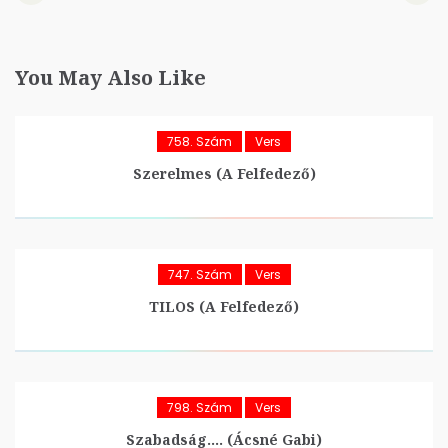
You May Also Like
758. Szám
Vers
Szerelmes (A Felfedező)
747. Szám
Vers
TILOS (A Felfedező)
798. Szám
Vers
Szabadság…. (Ácsné Gabi)