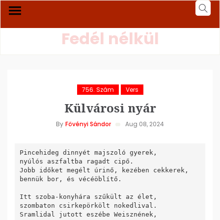
Fedél nélkül
756. Szám
Vers
Külvárosi nyár
By
Fövényi Sándor
Aug 08, 2024
Pincehideg dinnyét majszoló gyerek,

nyúlós aszfaltba ragadt cipő.

Jobb időket megélt úrinő, kezében cekkerek,

bennük bor, és vécéöblítő.

Itt szoba-konyhára szűkült az élet,

szombaton csirkepörkölt nokedlival.

Sramlidal jutott eszébe Weisznének,
