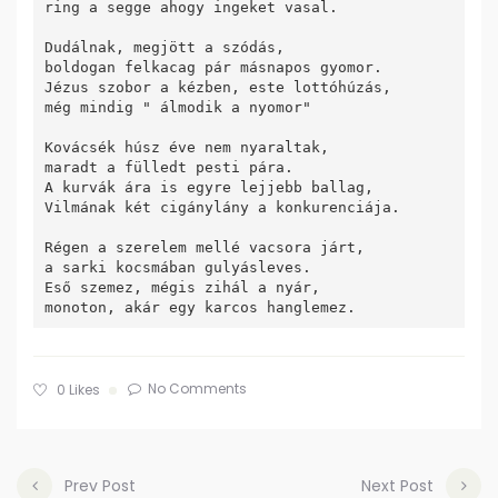
ring a segge ahogy ingeket vasal.

Dudálnak, megjött a szódás,

boldogan felkacag pár másnapos gyomor.

Jézus szobor a kézben, este lottóhúzás,

még mindig " álmodik a nyomor"

Kovácsék húsz éve nem nyaraltak,

maradt a fülledt pesti pára.

A kurvák ára is egyre lejjebb ballag,

Vilmának két cigánylány a konkurenciája.

Régen a szerelem mellé vacsora járt,

a sarki kocsmában gulyásleves.

Eső szemez, mégis zihál a nyár,

monoton, akár egy karcos hanglemez.
No Comments
0
Likes
Prev Post
Next Post