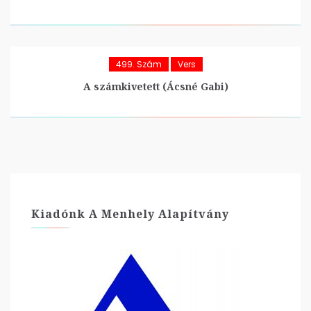
499. Szám
Vers
A számkivetett (Ácsné Gabi)
Kiadónk A Menhely Alapítvány