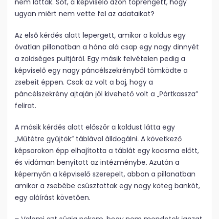
nem látták. Sőt, a képviselő azon töprengett, hogy
ugyan miért nem vette fel az adataikat?
Az első kérdés alatt lepergett, amikor a koldus egy
óvatlan pillanatban a hóna alá csap egy nagy dinnyét
a zöldséges pultjáról. Egy másik felvételen pedig a
képviselő egy nagy páncélszekrényből tömködte a
zsebeit éppen. Csak az volt a baj, hogy a
páncélszekrény ajtaján jól kivehető volt a „Pártkassza”
felirat.
A másik kérdés alatt először a koldust látta egy
„Műtétre gyűjtök” táblával álldogálni. A következő
képsorokon épp elhajította a táblát egy kocsma előtt,
és vidáman benyitott az intézménybe. Azután a
képernyőn a képviselő szerepelt, abban a pillanatban
amikor a zsebébe csúsztattak egy nagy köteg bankót,
egy aláírást követően.