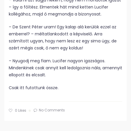
– Valami azt súgja nekem, hogy nem mondotok igazat
– így a főítész. Elmentek hát mind ketten Lucifer
kollégához, majd ő megmondja a bizonyosat.
– De Szent Péter uram! Egy kalap alá kerülök ezzel az
emberrel? – méltatlankodott a képviselő. Arra
számított ugyan, hogy nem lesz ez egy sima ügy, de
azért mégis csak, ő nem egy koldus!
– Nyugodj meg fiam. Lucifer nagyon igazságos.
Mindenkinek csak annyit kell ledolgoznia nála, amennyit
ellopott és elcsalt.
Csak itt futottunk össze.
No Comments
0
Likes