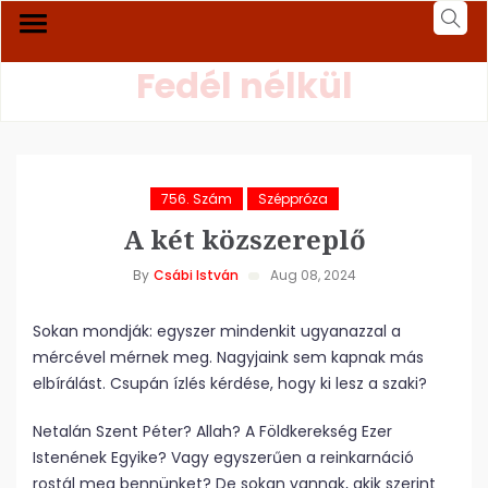
Fedél nélkül
756. Szám
Széppróza
A két közszereplő
By
Csábi István
Aug 08, 2024
Sokan mondják: egyszer mindenkit ugyanazzal a
mércével mérnek meg. Nagyjaink sem kapnak más
elbírálást. Csupán ízlés kérdése, hogy ki lesz a szaki?
Netalán Szent Péter? Allah? A Földkerekség Ezer
Istenének Egyike? Vagy egyszerűen a reinkarnáció
rostál meg bennünket? De sokan vannak, akik szerint