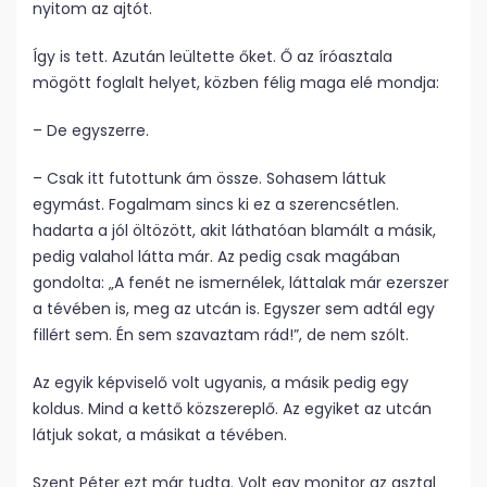
nyitom az ajtót.
Így is tett. Azután leültette őket. Ő az íróasztala
mögött foglalt helyet, közben félig maga elé mondja:
– De egyszerre.
– Csak itt futottunk ám össze. Sohasem láttuk
egymást. Fogalmam sincs ki ez a szerencsétlen.
hadarta a jól öltözött, akit láthatóan blamált a másik,
pedig valahol látta már. Az pedig csak magában
gondolta: „A fenét ne ismernélek, láttalak már ezerszer
a tévében is, meg az utcán is. Egyszer sem adtál egy
fillért sem. Én sem szavaztam rád!”, de nem szólt.
Az egyik képviselő volt ugyanis, a másik pedig egy
koldus. Mind a kettő közszereplő. Az egyiket az utcán
látjuk sokat, a másikat a tévében.
Szent Péter ezt már tudta. Volt egy monitor az asztal