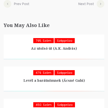
Prev Post
Next Post
You May Also Like
795. Szám
Széppróza
Az utolsó út (A.K. András)
479. Szám
Széppróza
Levél a barátnőmnek (Ácsné Gabi)
450. Szám
Széppróza