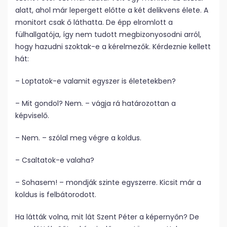
alatt, ahol már lepergett előtte a két delikvens élete. A
monitort csak ő láthatta. De épp elromlott a
fülhallgatója, így nem tudott megbizonyosodni arról,
hogy hazudni szoktak-e a kérelmezők. Kérdeznie kellett
hát:
– Loptatok-e valamit egyszer is életetekben?
– Mit gondol? Nem. – vágja rá határozottan a
képviselő.
– Nem. – szólal meg végre a koldus.
– Csaltatok-e valaha?
– Sohasem! – mondják szinte egyszerre. Kicsit már a
koldus is felbátorodott.
Ha látták volna, mit lát Szent Péter a képernyőn? De