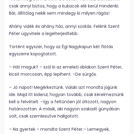
csak annyi biztos, hogy a kukacok elé kerül mindenki.
Bár, állítólag nekik sem mindegy ki milyen rágós!
Ahány vidék és ahány ház, annyi szokás. Felénk Szent
Péter ügyvitele a legelterjedtebb.
Történt egyszer, hogy az Égi Nagykapun két flótás
egyszerre kopogtatott.
– Hát maguk? – szól ki az emeleti ablakon Szent Péter,
kicsit morcosan, épp lepihent. –De sürgős.
– Jó napot! Megérkeztünk. Valaki azt mondta jöjjünk
ide. Majd itt kiderül, hogyan tovább, csak kérelmeznünk
kell a felvételt. –így a feltűnően jól öltözött, nagyon
határozottan. A másik, aki nagyon szakadt gúnyában
volt, csak szemlesütve hallgatott.
– Na gyertek – mondta Szent Péter.– Lemegyek,