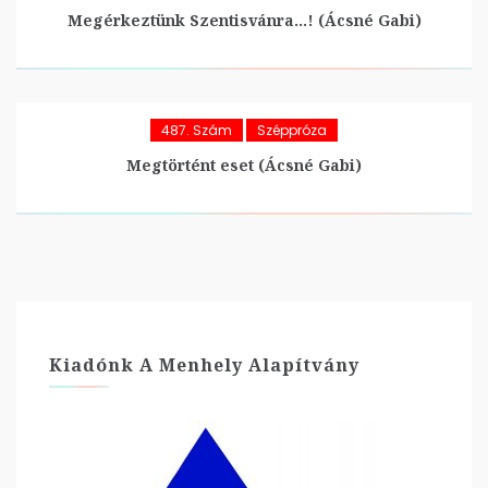
Megérkeztünk Szentisvánra…! (Ácsné Gabi)
487. Szám
Széppróza
Megtörtént eset (Ácsné Gabi)
Kiadónk A Menhely Alapítvány