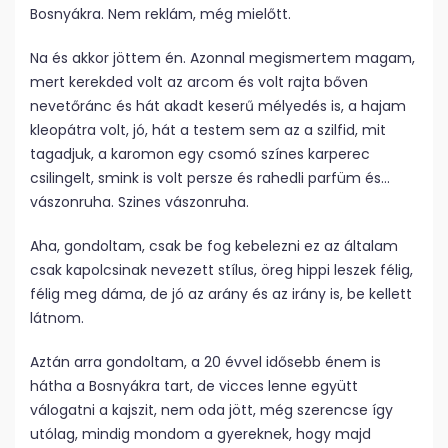
Bosnyákra. Nem reklám, még mielőtt.
Na és akkor jöttem én. Azonnal megismertem magam,
mert kerekded volt az arcom és volt rajta bőven
nevetőránc és hát akadt keserű mélyedés is, a hajam
kleopátra volt, jó, hát a testem sem az a szilfid, mit
tagadjuk, a karomon egy csomó színes karperec
csilingelt, smink is volt persze és rahedli parfüm és…
vászonruha. Szines vászonruha.
Aha, gondoltam, csak be fog kebelezni ez az általam
csak kapolcsinak nevezett stílus, öreg hippi leszek félig,
félig meg dáma, de jó az arány és az irány is, be kellett
látnom.
Aztán arra gondoltam, a 20 évvel idősebb énem is
hátha a Bosnyákra tart, de vicces lenne együtt
válogatni a kajszit, nem oda jött, még szerencse így
utólag, mindig mondom a gyereknek, hogy majd