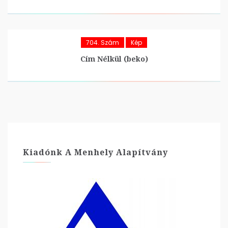
704. Szám
Kép
Cím Nélkül (beko)
Kiadónk A Menhely Alapítvány