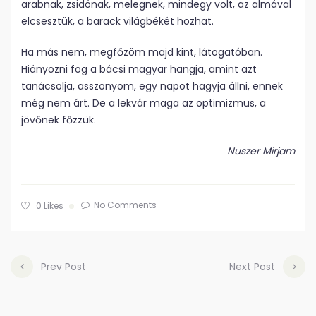
arabnak, zsidónak, melegnek, mindegy volt, az almával
elcsesztük, a barack világbékét hozhat.
Ha más nem, megfőzöm majd kint, látogatóban.
Hiányozni fog a bácsi magyar hangja, amint azt
tanácsolja, asszonyom, egy napot hagyja állni, ennek
még nem árt. De a lekvár maga az optimizmus, a
jövőnek főzzük.
Nuszer Mirjam
No Comments
0
Likes
Prev Post
Next Post