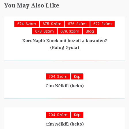
You May Also Like
674. Szám
675. Szám
676. Szám
677. Szám
678. Szám
679. Szám
Blog
KoroNapló Kinek mit hozott a karantén?
(Balog Gyula)
704. Szám
Kép
Cím Nélkül (beko)
704. Szám
Kép
Cím Nélkül (beko)