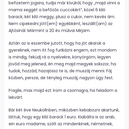
befizetem jogsira, tudja már kívülről, hogy „majd vinni a
mama seggét a befőzős cuccokért”, közel 6 kiló
barack, két kiló meggy, plusz a cukor, nem kevés ám.
Nem cipekedni jött(em) egyébként, leszállt(am) az
Ajtósinál. Mármint a 20 év múlvai Mirjam.
Aztán az is eszembe jutott, hogy ha jót akarok a
gyereknek, nem itt fog furikázni engem, ezt mondom
is mindig, feküdj rá a nyelvekre, könyörgöm, legyen
jövőd meg jelened, én meg majd megyek sokszor, ha
tudok, hozzád, hazajössz te is, de muszáj menni. Fáj
közben, persze, de tényleg muszáj, nagyon úgy fest.
Fragile, max majd ezt írom a csomagra, ha feladom a
lekvárt.
Bár két éve Neuköllnben, miközben kebabozni akartunk,
láttuk, hogy egy kiló barack 1 euro. Kiabálta is az arab,
ein euro madame, szólt az mindenkinek, németnek,