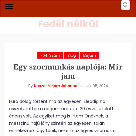
Fedél nélkül
704. Szám
Blog
Mirjam
Egy szocmunkás naplója: Mir
jam
By
Nuszer Mirjam Johanna
Jul 05, 2024
Fura dolog történt ma az egyesen. Eleddig ha
összefutottam magammal, az a 20 évvel ezelőtti
énem volt. Az egyiket meg is írtam Önöknek, a
mézszínű hajú lány szintén az egyesen, talán
emlékeznek. Úgy tűnik, nekem az egyes villamos a