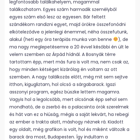
legfontosabb találkahelyem, magammal
találkozhatom. Egyes szám harmadik személyből
egyes szám első lesz az egyesen. Bár feltett
szándékom randizni egyet, majd örökre összefonódni
elköteleződve a jelenlegi énemmel, néha összefutunk,
alakul (heti egy óra terápiás munka van benne
), de
ma nagy meglepetésemre a 20 évvel későbbi én ült le
velem szemben az Árpád hídnál. A Bosnyák térre
tartottam épp, mert más fura is volt ma, nem csak az,
hogy minden kétséget kizárólag én voltam az ott
szemben. A nagy találkozás előtt, még mit sem sejtve
itthon, kigugliztam, hol olcsó a sárgabarack. Igazi
asszonyi program, egész büszke lettem magamra.
Vagyis hol a legolcsòbb, mert olcsónak épp sehol sem
mondható, de a zserbó és a palacsinta örök szerelmek
és hát van ez a hiúság, mégis a saját lekvárt, ha rebegi
az ember a trakta alatt, máshogy néznek rá. Kiadott
egy oldalt, még grafikon is volt, hol és miként változik a
barack ára most, Budapesten. Így indultam a