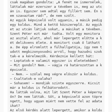
csak magában gondolta: „A fenét ne ismernélek, 
láttalak már ezerszer a tévében is, meg az utc
án is. Egyszer sem adtál egy fillért sem. Én s
em szavaztam rád!”, de nem szólt.

Az egyik képviselő volt ugyanis, a másik pedig 
egy koldus. Mind a kettő közszereplő. Az egyik
et az utcán látjuk sokat, a másikat a tévében.

Szent Péter ezt már  tudta. Volt egy monitora 
az asztal alatt, ahol már lepergett előtte a k
ét delikvens élete. A monitort csak ő láthatt
a. De épp elromlott a fülhallgatója, így nem t
udott megbizonyosodni arról, hogy hazudni szok
tak-e a kérelmezők. Kérdeznie kellett hát:

– Loptatok-e valamit egyszer is életetekben?

– Mit gondol? Nem. – vágja rá határozottan a k
épviselő.  

 – Nem. – szólal meg végre először a koldus.

– Csaltatok-e valaha?

– Sohasem! – mondják szinte egyszerre. Kicsit 
már a koldus is felbátorodott.

Ha látták volna, mit lát Szent Péter a képerny
őn? De nem látták. Sőt, a képviselő azon töpre
ngett, hogy ugyan miért nem vette fel az adata
ikat? 

Az első kérdés alatt lepergett, amikor a koldu