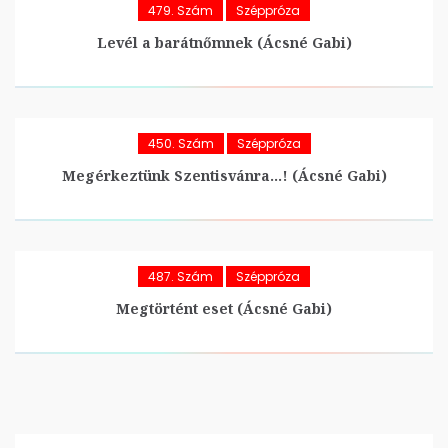
479. Szám
Széppróza
Levél a barátnőmnek (Ácsné Gabi)
450. Szám
Széppróza
Megérkeztünk Szentisvánra…! (Ácsné Gabi)
487. Szám
Széppróza
Megtörtént eset (Ácsné Gabi)