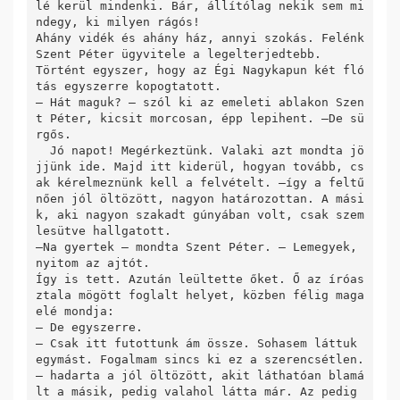
lé kerül mindenki. Bár, állítólag nekik sem mi
ndegy, ki milyen rágós! 

Ahány vidék és ahány ház, annyi szokás. Felénk 
Szent Péter ügyvitele a legelterjedtebb.

Történt egyszer, hogy az Égi Nagykapun két fló
tás egyszerre kopogtatott.

– Hát maguk? – szól ki az emeleti ablakon Szen
t Péter, kicsit morcosan, épp lepihent. –De sü
rgős. 

  Jó napot! Megérkeztünk. Valaki azt mondta jö
jjünk ide. Majd itt kiderül, hogyan tovább, cs
ak kérelmeznünk kell a felvételt. –így a feltű
nően jól öltözött, nagyon határozottan. A mási
k, aki nagyon szakadt gúnyában volt, csak szem
lesütve hallgatott.

–Na gyertek – mondta Szent Péter. – Lemegyek, 
nyitom az ajtót.

Így is tett. Azután leültette őket. Ő az íróas
ztala mögött foglalt helyet, közben félig maga 
elé mondja:

– De egyszerre.

– Csak itt futottunk ám össze. Sohasem láttuk 
egymást. Fogalmam sincs ki ez a szerencsétlen.
– hadarta a jól öltözött, akit láthatóan blamá
lt a másik, pedig valahol látta már. Az pedig 