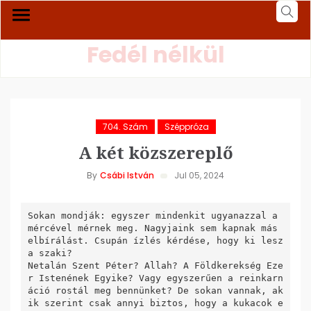
Fedél nélkül
704. Szám
Széppróza
A két közszereplő
By
Csábi István
Jul 05, 2024
Sokan mondják: egyszer mindenkit ugyanazzal a 
mércével mérnek meg. Nagyjaink sem kapnak más 
elbírálást. Csupán ízlés kérdése, hogy ki lesz 
a szaki?

Netalán Szent Péter? Allah? A Földkerekség Eze
r Istenének Egyike? Vagy egyszerűen a reinkarn
áció rostál meg bennünket? De sokan vannak, ak
ik szerint csak annyi biztos, hogy a kukacok e