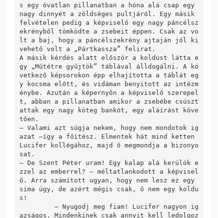
s egy óvatlan pillanatban a hóna alá csap egy 
nagy dinnyét a zöldséges pultjáról. Egy másik 
felvételen pedig a képviselő egy nagy páncélsz
ekrényből tömködte a zsebeit éppen. Csak az vo
lt a baj, hogy a páncélszekrény ajtaján jól ki
vehető volt a „Pártkassza” felirat.

A másik kérdés alatt először a koldust látta e
gy „Műtétre gyűjtök” táblával álldogálni. A kö
vetkező képsorokon épp elhajította a táblát eg
y kocsma előtt, és vidáman benyitott az intézm
énybe. Azután a képernyőn a képviselő szerepel
t, abban a pillanatban amikor a zsebébe csúszt
attak egy nagy köteg bankót, egy aláírást köve
tően. 

– Valami azt súgja nekem, hogy nem mondotok ig
azat –így a főítész. Elmentek hát mind ketten 
Lucifer kollégához, majd ő megmondja a bizonyo
sat.  

– De Szent Péter uram! Egy kalap alá kerülök e
zzel az emberrel? – méltatlankodott a képvisel
ő. Arra számított ugyan, hogy nem lesz ez egy 
sima ügy, de azért mégis csak, ő nem egy koldu
s! 

         – Nyugodj meg fiam! Lucifer nagyon ig
azságos. Mindenkinek csak annyit kell ledolgoz