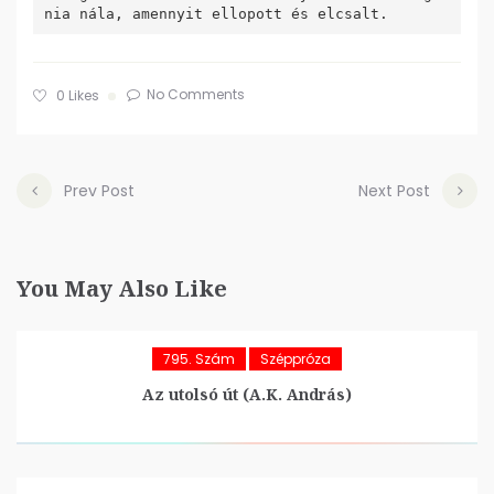
No Comments
0
Likes
Prev Post
Next Post
You May Also Like
795. Szám
Széppróza
Az utolsó út (A.K. András)