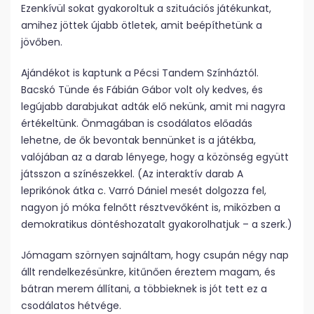
Ezenkívül sokat gyakoroltuk a szituációs játékunkat,
amihez jöttek újabb ötletek, amit beépíthetünk a
jövőben.
Ajándékot is kaptunk a Pécsi Tandem Színháztól.
Bacskó Tünde és Fábián Gábor volt oly kedves, és
legújabb darabjukat adták elő nekünk, amit mi nagyra
értékeltünk. Önmagában is csodálatos előadás
lehetne, de ők bevontak bennünket is a játékba,
valójában az a darab lényege, hogy a közönség együtt
játsszon a színészekkel. (Az interaktív darab A
leprikónok átka c. Varró Dániel mesét dolgozza fel,
nagyon jó móka felnőtt résztvevőként is, miközben a
demokratikus döntéshozatalt gyakorolhatjuk – a szerk.)
Jómagam szörnyen sajnáltam, hogy csupán négy nap
állt rendelkezésünkre, kitűnően éreztem magam, és
bátran merem állítani, a többieknek is jót tett ez a
csodálatos hétvége.