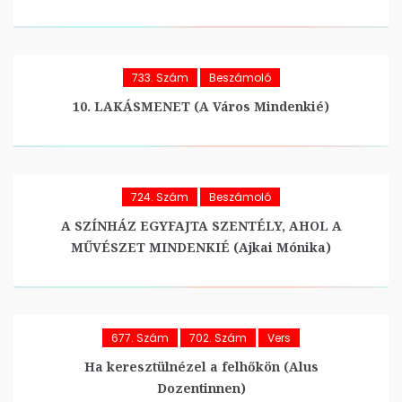
733. Szám
Beszámoló
10. LAKÁSMENET (A Város Mindenkié)
724. Szám
Beszámoló
A SZÍNHÁZ EGYFAJTA SZENTÉLY, AHOL A
MŰVÉSZET MINDENKIÉ (Ajkai Mónika)
677. Szám
702. Szám
Vers
Ha keresztülnézel a felhőkön (Alus
Dozentinnen)