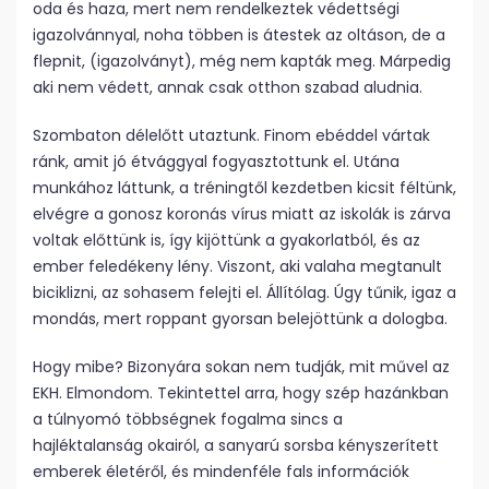
oda és haza, mert nem rendelkeztek védettségi
igazolvánnyal, noha többen is átestek az oltáson, de a
flepnit, (igazolványt), még nem kapták meg. Márpedig
aki nem védett, annak csak otthon szabad aludnia.
Szombaton délelőtt utaztunk. Finom ebéddel vártak
ránk, amit jó étvággyal fogyasztottunk el. Utána
munkához láttunk, a tréningtől kezdetben kicsit féltünk,
elvégre a gonosz koronás vírus miatt az iskolák is zárva
voltak előttünk is, így kijöttünk a gyakorlatból, és az
ember feledékeny lény. Viszont, aki valaha megtanult
biciklizni, az sohasem felejti el. Állítólag. Úgy tűnik, igaz a
mondás, mert roppant gyorsan belejöttünk a dologba.
Hogy mibe? Bizonyára sokan nem tudják, mit művel az
EKH. Elmondom. Tekintettel arra, hogy szép hazánkban
a túlnyomó többségnek fogalma sincs a
hajléktalanság okairól, a sanyarú sorsba kényszerített
emberek életéről, és mindenféle fals információk