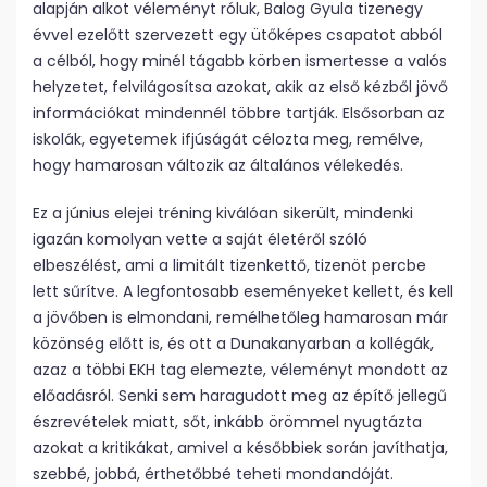
alapján alkot véleményt róluk, Balog Gyula tizenegy
évvel ezelőtt szervezett egy ütőképes csapatot abból
a célból, hogy minél tágabb körben ismertesse a valós
helyzetet, felvilágosítsa azokat, akik az első kézből jövő
információkat mindennél többre tartják. Elsősorban az
iskolák, egyetemek ifjúságát célozta meg, remélve,
hogy hamarosan változik az általános vélekedés.
Ez a június elejei tréning kiválóan sikerült, mindenki
igazán komolyan vette a saját életéről szóló
elbeszélést, ami a limitált tizenkettő, tizenöt percbe
lett sűrítve. A legfontosabb eseményeket kellett, és kell
a jövőben is elmondani, remélhetőleg hamarosan már
közönség előtt is, és ott a Dunakanyarban a kollégák,
azaz a többi EKH tag elemezte, véleményt mondott az
előadásról. Senki sem haragudott meg az építő jellegű
észrevételek miatt, sőt, inkább örömmel nyugtázta
azokat a kritikákat, amivel a későbbiek során javíthatja,
szebbé, jobbá, érthetőbbé teheti mondandóját.