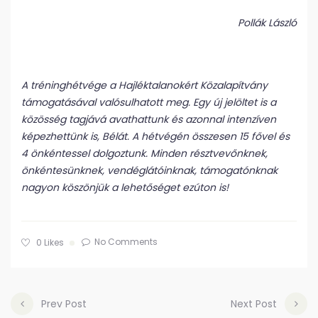
Pollák László
A tréninghétvége a Hajléktalanokért Közalapítvány
támogatásával valósulhatott meg. Egy új jelöltet is a
közösség tagjává avathattunk és azonnal intenzíven
képezhettünk is, Bélát. A hétvégén összesen 15 fővel és
4 önkéntessel dolgoztunk. Minden résztvevőnknek,
önkéntesünknek, vendéglátóinknak, támogatónknak
nagyon köszönjük a lehetőséget ezúton is!
No Comments
0
Likes
Prev Post
Next Post