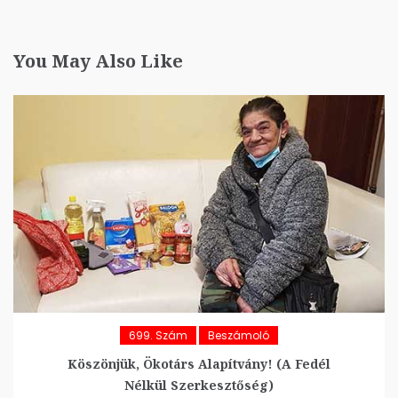
You May Also Like
699. Szám
Beszámoló
Köszönjük, Ökotárs Alapítvány! (A Fedél
Nélkül Szerkesztőség)