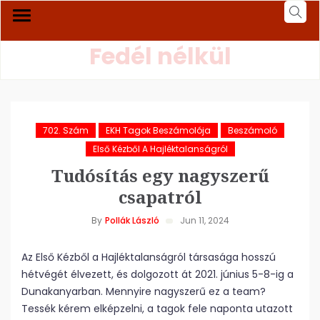
Fedél nélkül
702. Szám
EKH Tagok Beszámolója
Beszámoló
Első Kézből A Hajléktalanságról
Tudósítás egy nagyszerű
csapatról
By
Pollák László
Jun 11, 2024
Az Első Kézből a Hajléktalanságról társasága hosszú
hétvégét élvezett, és dolgozott át 2021. június 5-8-ig a
Dunakanyarban. Mennyire nagyszerű ez a team?
Tessék kérem elképzelni, a tagok fele naponta utazott