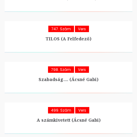
747. Szám
Vers
TILOS (A Felfedező)
798. Szám
Vers
Szabadság…. (Ácsné Gabi)
499. Szám
Vers
A számkivetett (Ácsné Gabi)