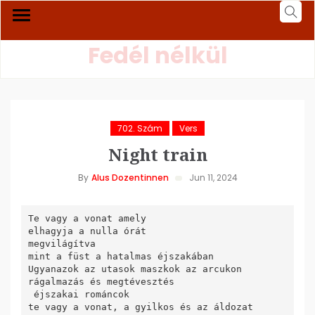
Fedél nélkül
702. Szám
Vers
Night train
By
Alus Dozentinnen
Jun 11, 2024
Te vagy a vonat amely

elhagyja a nulla órát

megvilágítva

mint a füst a hatalmas éjszakában

Ugyanazok az utasok maszkok az arcukon

rágalmazás és megtévesztés

 éjszakai románcok

te vagy a vonat, a gyilkos és az áldozat
