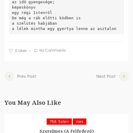
az idő gyengesége;

képeskönyv

egy régi Istenről

De még a rák előtti ködben is

a szélütés habjában

No Comments
0
Likes
Prev Post
Next Post
You May Also Like
758. Szám
Vers
Szerelmes (A Felfedező)