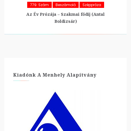
779. Szám
Beszámoló
Széppróza
Az Év Prózája – Szakmai fődíj (Antal
Boldizsár)
Kiadónk A Menhely Alapítvány