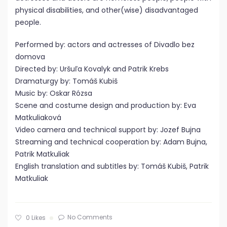
physical disabilities, and other(wise) disadvantaged
people.
Performed by: actors and actresses of Divadlo bez
domova
Directed by: Uršuľa Kovalyk and Patrik Krebs
Dramaturgy by: Tomáš Kubiš
Music by: Oskar Rózsa
Scene and costume design and production by: Eva
Matkuliaková
Video camera and technical support by: Jozef Bujna
Streaming and technical cooperation by: Adam Bujna,
Patrik Matkuliak
English translation and subtitles by: Tomáš Kubiš, Patrik
Matkuliak
No Comments
0
Likes