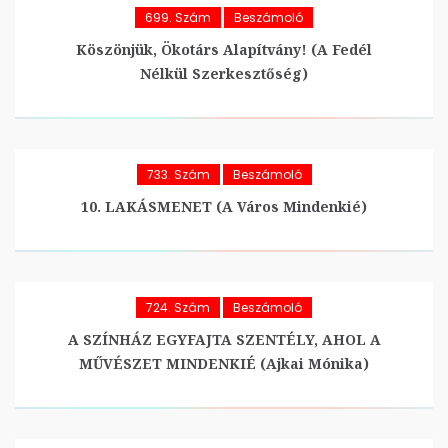
699. Szám
Beszámoló
Köszönjük, Ökotárs Alapítvány! (A Fedél
Nélkül Szerkesztőség)
733. Szám
Beszámoló
10. LAKÁSMENET (A Város Mindenkié)
724. Szám
Beszámoló
A SZÍNHÁZ EGYFAJTA SZENTÉLY, AHOL A
MŰVÉSZET MINDENKIÉ (Ajkai Mónika)