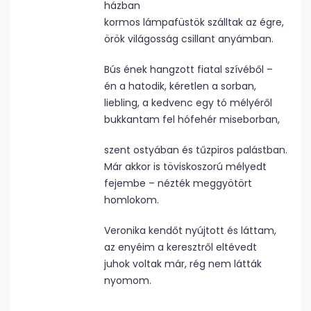
házban
kormos lámpafüstök szálltak az égre,
örök világosság csillant anyámban.
Bús ének hangzott fiatal szívéből –
én a hatodik, kéretlen a sorban,
liebling, a kedvenc egy tó mélyéről
bukkantam fel hófehér miseborban,
szent ostyában és tűzpiros palástban.
Már akkor is töviskoszorú mélyedt
fejembe – nézték meggyötört
homlokom.
Veronika kendőt nyújtott és láttam,
az enyéim a keresztről eltévedt
juhok voltak már, rég nem látták
nyomom.