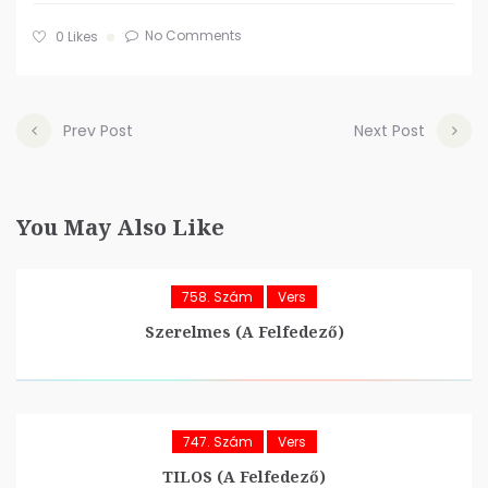
No Comments
0
Likes
Prev Post
Next Post
You May Also Like
758. Szám
Vers
Szerelmes (A Felfedező)
747. Szám
Vers
TILOS (A Felfedező)