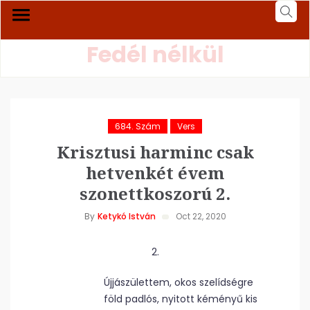
Fedél nélkül
684. Szám
Vers
Krisztusi harminc csak
hetvenkét évem
szonettkoszorú 2.
By
Ketykó István
Oct 22, 2020
2.
Újjászülettem, okos szelídségre
föld padlós, nyitott kéményű kis