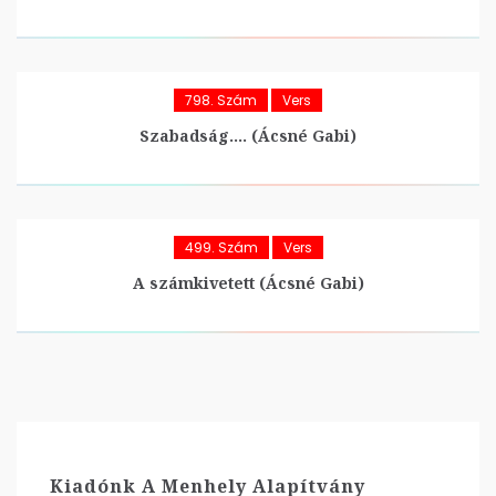
798. Szám
Vers
Szabadság…. (Ácsné Gabi)
499. Szám
Vers
A számkivetett (Ácsné Gabi)
Kiadónk A Menhely Alapítvány