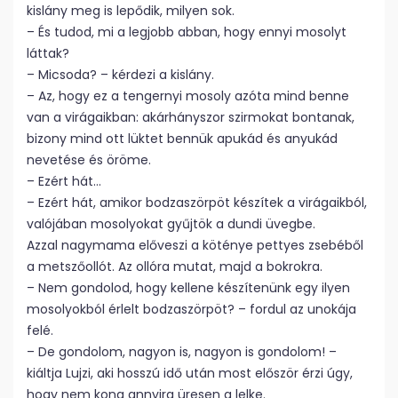
kislány meg is lepődik, milyen sok.
– És tudod, mi a legjobb abban, hogy ennyi mosolyt
láttak?
– Micsoda? – kérdezi a kislány.
– Az, hogy ez a tengernyi mosoly azóta mind benne
van a virágaikban: akárhányszor szirmokat bontanak,
bizony mind ott lüktet bennük apukád és anyukád
nevetése és öröme.
– Ezért hát…
– Ezért hát, amikor bodzaszörpöt készítek a virágaikból,
valójában mosolyokat gyűjtök a dundi üvegbe.
Azzal nagymama előveszi a köténye pettyes zsebéből
a metszőollót. Az ollóra mutat, majd a bokrokra.
– Nem gondolod, hogy kellene készítenünk egy ilyen
mosolyokból érlelt bodzaszörpöt? – fordul az unokája
felé.
– De gondolom, nagyon is, nagyon is gondolom! –
kiáltja Lujzi, aki hosszú idő után most először érzi úgy,
hogy nem kong annyira üresen a lelke.