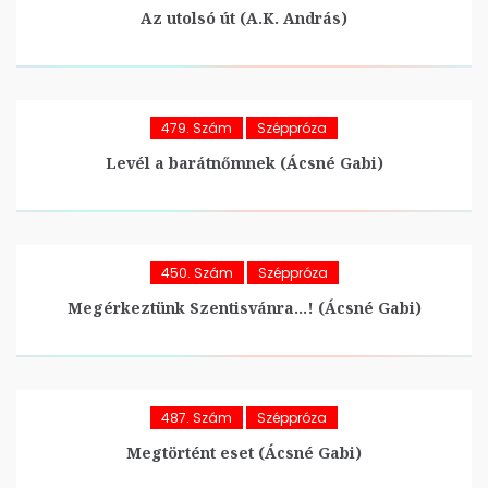
Az utolsó út (A.K. András)
479. Szám
Széppróza
Levél a barátnőmnek (Ácsné Gabi)
450. Szám
Széppróza
Megérkeztünk Szentisvánra…! (Ácsné Gabi)
487. Szám
Széppróza
Megtörtént eset (Ácsné Gabi)