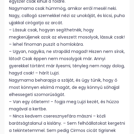
egyszer csak kihull a földre.
Nagymama csak hümmög, amikor erről mesél neki.
Nagy, csillogó szemekkel nézi az unokáját, és kicsi, puha
ujjakkal cirógatja az arcát.
– Lássuk csak, hogyan segíthetnék, hogy
megkerüljenek azok az elveszett mosolyok, lássuk csak!
– lehel finoman puszit a homlokára.
– Ugyan, nagyika, ne strapáld magad! Hiszen nem sírok,
látod! Csak éppen nem mosolygok már. Annyi
gyerekkel történt már ilyesmi, tényleg nem nagy dolog,
hagyd csak! – hárít Lujzi.
Nagymama beharapja a száját, és úgy tűnik, hogy ő
most könnyen elsírná magát, de egy könnyű sóhajjal
elhessegeti szomorúságát.
– Van egy ötletem! – fogja meg Lujzi kezét, és húzza
magával a kertbe.
– Nincs kedvem cseresznyefára mászni – közli
barátságtalanul a kislány. – Sem felhőállatokat kergetni
a tekintetemmel. Sem pedig Cirmos cicát tigrisnek