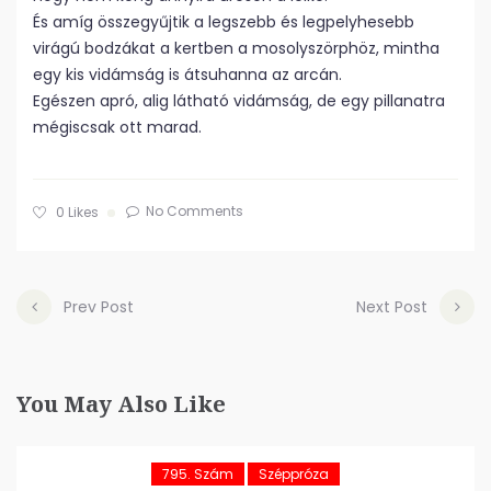
És amíg összegyűjtik a legszebb és legpelyhesebb
virágú bodzákat a kertben a mosolyszörphöz, mintha
egy kis vidámság is átsuhanna az arcán.
Egészen apró, alig látható vidámság, de egy pillanatra
mégiscsak ott marad.
No Comments
0
Likes
Prev Post
Next Post
You May Also Like
795. Szám
Széppróza