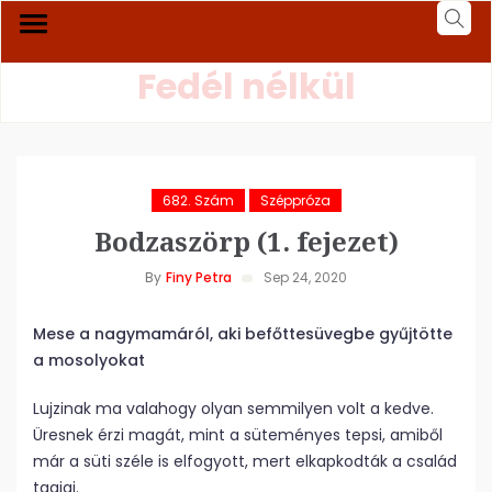
Fedél nélkül
682. Szám
Széppróza
Bodzaszörp (1. fejezet)
By
Finy Petra
Sep 24, 2020
Mese a nagymamáról, aki befőttesüvegbe gyűjtötte
a mosolyokat
Lujzinak ma valahogy olyan semmilyen volt a kedve.
Üresnek érzi magát, mint a süteményes tepsi, amiből
már a süti széle is elfogyott, mert elkapkodták a család
tagjai.