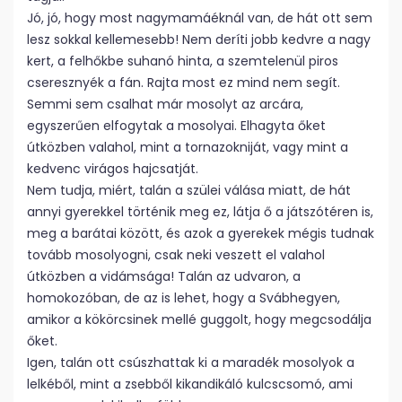
Jó, jó, hogy most nagymamáéknál van, de hát ott sem
lesz sokkal kellemesebb! Nem deríti jobb kedvre a nagy
kert, a felhőkbe suhanó hinta, a szemtelenül piros
cseresznyék a fán. Rajta most ez mind nem segít.
Semmi sem csalhat már mosolyt az arcára,
egyszerűen elfogytak a mosolyai. Elhagyta őket
útközben valahol, mint a tornazokniját, vagy mint a
kedvenc virágos hajcsatját.
Nem tudja, miért, talán a szülei válása miatt, de hát
annyi gyerekkel történik meg ez, látja ő a játszótéren is,
meg a barátai között, és azok a gyerekek mégis tudnak
tovább mosolyogni, csak neki veszett el valahol
útközben a vidámsága! Talán az udvaron, a
homokozóban, de az is lehet, hogy a Svábhegyen,
amikor a kökörcsinek mellé guggolt, hogy megcsodálja
őket.
Igen, talán ott csúszhattak ki a maradék mosolyok a
lelkéből, mint a zsebből kikandikáló kulcscsomó, ami