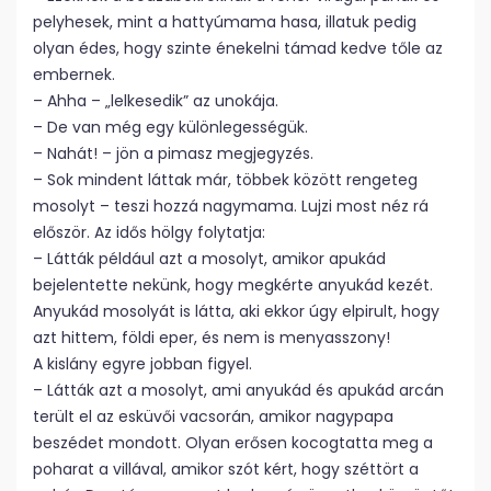
pelyhesek, mint a hattyúmama hasa, illatuk pedig
olyan édes, hogy szinte énekelni támad kedve tőle az
embernek.
– Ahha – „lelkesedik” az unokája.
– De van még egy különlegességük.
– Nahát! – jön a pimasz megjegyzés.
– Sok mindent láttak már, többek között rengeteg
mosolyt – teszi hozzá nagymama. Lujzi most néz rá
először. Az idős hölgy folytatja:
– Látták például azt a mosolyt, amikor apukád
bejelentette nekünk, hogy megkérte anyukád kezét.
Anyukád mosolyát is látta, aki ekkor úgy elpirult, hogy
azt hittem, földi eper, és nem is menyasszony!
A kislány egyre jobban figyel.
– Látták azt a mosolyt, ami anyukád és apukád arcán
terült el az esküvői vacsorán, amikor nagypapa
beszédet mondott. Olyan erősen kocogtatta meg a
poharat a villával, amikor szót kért, hogy széttört a