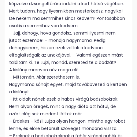
képzelve dzsungeltúrára indulni a kert hátsó végében.
Mert tudom, hogy ilyesmikben mesterkedsz, nagyika!
De nekem ma semmihez sincs kedvem! Pontosabban
csakis a semmihez van kedvem.
– Jajj, dehogy, hova gondolsz, semmi ilyesmi nem
jutott eszembe! – mondja nagymama. Pedig
dehogyisnem, hiszen ezek voltak a kedvenc
elfoglaltságaik az unokájával. – Valami egészen mást
találtam ki. Te Lujzi, mondd, szereted te a bodzát?
A kislány mereven néz maga elé.
– Mittomén. Akár szerethetem is.
Nagymama sóhajt egyet, majd továbbvezeti a kertben
a kislányt.
– Itt oldalt nőnek ezek a habos virágú bodzabokrok.
Nem olyan öregek, mint a nagy diófa ott hátul, de
azért elég sok mindent láttak már.
– Érdekes – közli Lujza olyan hangon, mintha egy robot
lenne, és előre betanult szöveget mondana vissza.
– Ezeknek a bodzabokroknak a fehér virágai puhák és