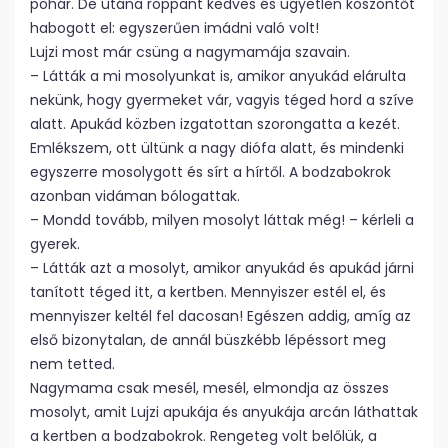
pohár. De utána roppant kedves és ügyetlen köszöntőt
habogott el: egyszerűen imádni való volt!
Lujzi most már csüng a nagymamája szavain.
– Látták a mi mosolyunkat is, amikor anyukád elárulta
nekünk, hogy gyermeket vár, vagyis téged hord a szíve
alatt. Apukád közben izgatottan szorongatta a kezét.
Emlékszem, ott ültünk a nagy diófa alatt, és mindenki
egyszerre mosolygott és sírt a hírtől. A bodzabokrok
azonban vidáman bólogattak.
– Mondd tovább, milyen mosolyt láttak még! – kérleli a
gyerek.
– Látták azt a mosolyt, amikor anyukád és apukád járni
tanított téged itt, a kertben. Mennyiszer estél el, és
mennyiszer keltél fel dacosan! Egészen addig, amíg az
első bizonytalan, de annál büszkébb lépéssort meg
nem tetted.
Nagymama csak mesél, mesél, elmondja az összes
mosolyt, amit Lujzi apukája és anyukája arcán láthattak
a kertben a bodzabokrok. Rengeteg volt belőlük, a