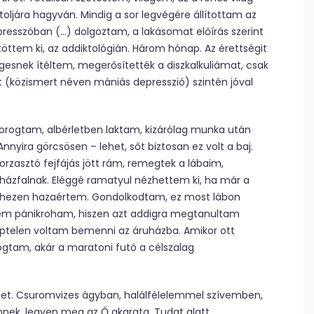
oljára hagyván. Mindig a sor legvégére állítottam az
 presszóban (…) dolgoztam, a lakásomat előírás szerint
töttem ki, az addiktológián. Három hónap. Az érettségit
gesnek ítéltem, megerősítették a diszkalkuliámat, csak
 (közismert néven mániás depresszió) szintén jóval
rogtam, albérletben laktam, kizárólag munka után
nyira görcsösen – lehet, sőt biztosan ez volt a baj.
orzasztó fejfájás jött rám, remegtek a lábaim,
ázfalnak. Eléggé ra­matyul nézhettem ki, ha már a
nehezen hazaértem. Gondolkodtam, ez most lábon
nem pánikroham, hiszen azt addigra megtanultam
 képtelen voltam bemenni az áruházba. Amikor ott
tam, akár a maratoni futó a célszalag
tet. Csuromvizes ágyban, halálfélelemmel szívemben,
nek, legyen meg az Ő akarata. Tudat alatt