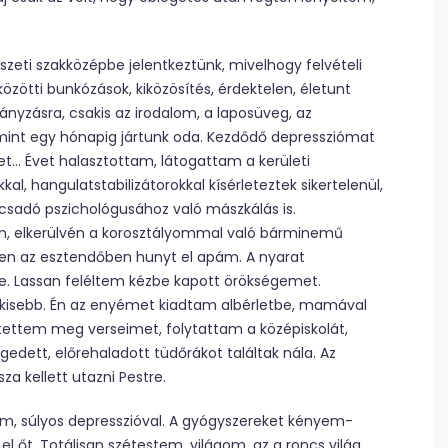
szeti szakközépbe jelentkeztünk, mivelhogy felvételi
közötti bunkózások, kiközösítés, érdektelen, életunt
nyzásra, csakis az irodalom, a laposüveg, az
 mint egy hónapig jártunk oda. Kezdődő depressziómat
et… Évet halasztottam, látogattam a kerületi
al, hangulatstabilizátorokkal kísérleteztek sikertelenül,
sadó pszichológusához való mászkálás is.
, elkerülvén a korosztályommal való bárminemű
en az esztendőben hunyt el apám. A nyarat
e. Lassan feléltem kézbe kapott örökségemet.
tt kisebb. Én az enyémet kiadtam albérletbe, mamával
ítettem meg verseimet, folytattam a középiskolát,
edett, előrehaladott tüdőrákot találtak nála. Az
 kellett utazni Pestre.
em, súlyos depresszióval. A gyógyszereket kényem-
őt. Totálisan szétestem, világom, az a roncs világ