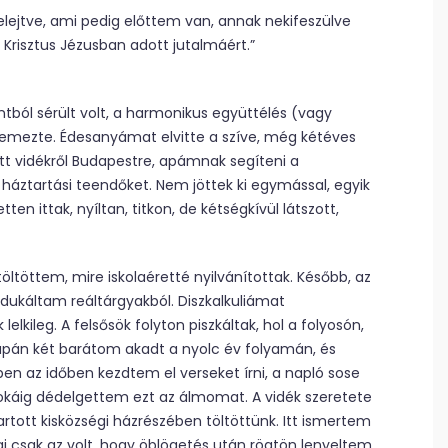
lejtve, ami pedig előttem van, annak nekifeszülve
 Krisztus Jézusban adott jutalmáért.”
ból sérült volt, a harmonikus együttélés (vagy
llemezte. Édesanyámat elvitte a szíve, még kétéves
t vidékről Budapestre, apámnak segíteni a
 háztartási teendőket. Nem jöttek ki egymással, egyik
 ittak, nyíltan, titkon, de kétségkívül látszott,
töltöttem, mire iskolaéretté nyilvánítottak. Később, az
dukáltam reáltárgyakból. Diszkalkuliámat
elkileg. A felsősök folyton piszkáltak, hol a folyosón,
supán két barátom akadt a nyolc év folyamán, és
n az időben kezdtem el verseket írni, a napló sose
okáig dédelgettem ezt az álmomat. A vidék szeretete
artott kisközségi házrészében töltöttünk. Itt ismertem
aj csak az volt, hogy öblögetés után rögtön lenyeltem,