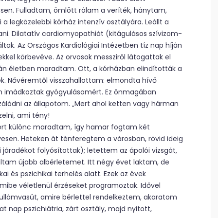
sen. Fulladtam, ömlött rólam a veríték, hánytam,
 legközelebbi kórház intenzív osztályára. Leállt a
 Dilatatív cardiomyopathiát (kitágulásos szívizom-
ltak. Az Országos Kardiológiai Intézetben tíz nap híján
ekkel körbevéve. Az orvosok messziről látogattak el
n életben maradtam. Ott, a kórházban elindították a
. Nővéremtől visszahallottam: elmondta hívő
sen imádkoztak gyógyulásomért. Ez önmagában
izálódni az állapotom. „Mert ahol ketten vagy hárman
elni, ami tény!
mert különc maradtam, így hamar fogtam két
esen. Heteken át ténferegtem a városban, rövid ideig
áradékot folyósítottak); letettem az ápolói vizsgát,
altam újabb albérletemet. Itt négy évet laktam, de
i és pszichikai terhelés alatt. Ezek az évek
amibe véletlenül érzéseket programoztak. Idővel
 hullámvasút, amire bérlettel rendelkeztem, akaratom
at nap pszichiátria, zárt osztály, majd nyitott,