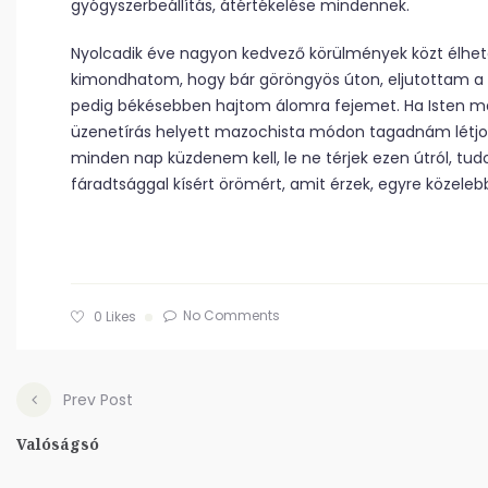
gyógyszerbeállítás, átértékelése mindennek.
Nyolcadik éve nagyon kedvező körülmények közt élhete
kimondhatom, hogy bár göröngyös úton, eljutottam a 
pedig békésebben hajtom álomra fejemet. Ha Isten más 
üzenetírás helyett mazochista módon tagadnám létjog
minden nap küzdenem kell, le ne térjek ezen útról, t
fáradtsággal kísért örömért, amit érzek, egyre közele
No Comments
0
Likes
Prev Post
Valóságsó