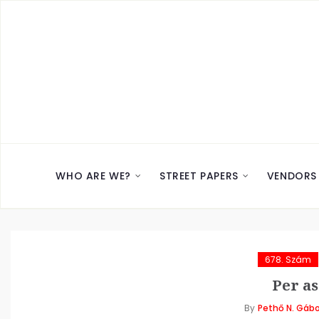
WHO ARE WE?
STREET PAPERS
VENDORS
678. Szám
Per a
By
Pethő N. Gábo