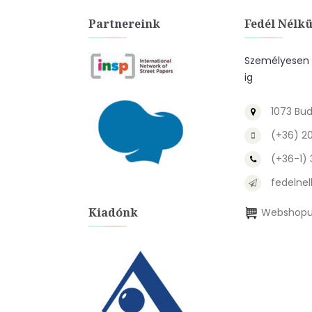
Partnereink
Fedél Nélkü
Személyesen a
ig
1073 Bud
(+36) 2
(+36-1)
fedelnel
Kiadónk
Webshopu