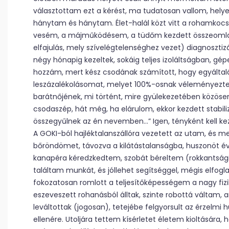
választottam ezt a kérést, ma tudatosan vallom, helye
hánytam és hánytam. Élet-halál közt vitt a rohamkocsi a
vesém, a májműködésem, a tüdőm kezdett összeomlani.
elfajulás, mely szívelégtelenséghez vezet) diagnosztizá
négy hónapig kezeltek, sokáig teljes izoláltságban, gép
hozzám, mert kész csodának számított, hogy egyáltalá
leszázalékolásomat, melyet 100%-osnak véleményeztek
barátnőjének, mi történt, mire gyülekezetében közö
csodaszép, hát még, ha elárulom, ekkor kezdett stabil
összegyűlnek az én nevemben…” Igen, tényként kell kez
A GOKI-ból hajléktalanszállóra vezetett az utam, és 
bőröndömet, távozva a kilátástalanságba, huszonöt év
kanapéra kéredzkedtem, szobát béreltem (rokkantsági j
találtam munkát, és jóllehet segítséggel, mégis elfogl
fokozatosan romlott a teljesítőképességem a nagy fizika
eszeveszett rohanásból álltak, szinte robottá váltam, 
leváltottak (jogosan), tetejébe felgyorsult az érzelmi
ellenére. Utoljára tettem kísérletet életem kioltására, h