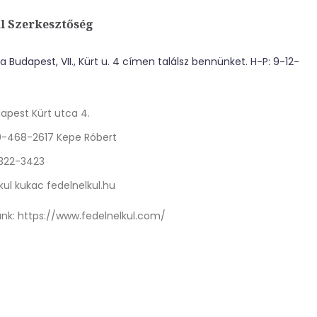
l Szerkesztőség
 Budapest, VII., Kürt u. 4 címen találsz bennünket. H-P: 9-12-
apest Kürt utca 4.
0-468-2617 Kepe Róbert
 322-3423
kul kukac fedelnelkul.hu
nk:
https://www.fedelnelkul.com/