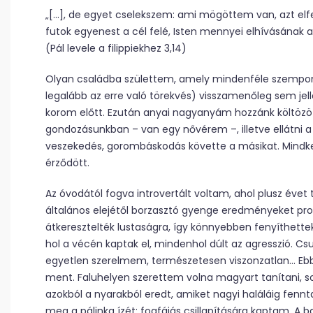
„[…], de egyet cselekszem: ami mögöttem van, azt elfe
futok egyenest a cél felé, Isten mennyei elhívásának a
(Pál levele a filippiekhez 3,14)
Olyan családba születtem, amely mindenféle szempont
legalább az erre való törekvés) visszamenőleg sem je
korom előtt. Ezután anyai nagyanyám hozzánk költözöt
gondozásunkban – van egy nővérem –, illetve ellátni a
veszekedés, gorombáskodás követte a másikat. Mindketten
érződött.
Az óvodától fogva introvertált voltam, ahol plusz évet 
általános elejétől borzasztó gyenge eredményeket pro
átkeresztelték lustaságra, így könnyebben fenyíthettek l
hol a vécén kaptak el, mindenhol dúlt az agresszió. C
egyetlen szerelmem, természetesen viszonzatlan… Ebbe
ment. Faluhelyen szerettem volna magyart tanítani, s
azokból a nyarakból eredt, amiket nagyi haláláig fennt
meg a pálinka ízét: fogfájás csillapítására kaptam. A b