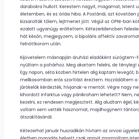
darabokra hullott. Kerestem nagyit, magamat, Istent ut
életemben, és ez óriási hiba. A Postánál, azt követően
kizsarolták tőlem, lejtmenet jött. Végül az OPNI-ban kö
ezalatt ugyanúgy erőltettem. Kétezerkilencben felesle
hát későn, megjegyzem, a bipoláris affektív zavaromat
felnőttkorom után.
Kijövetelem másnapján áruházi eladóként sürögtem-fo
nyúltam a pohárhoz. Meg akartam felelni, de tényleg! An
Egy napon, séta közben hirtelen alig kaptam levegőt, b
mellkasomban erős szorítást éreztem. Hozzádőltem a h
járókelők kérdezték, hívjanak-e mentőt. Végre nagy 
kihordott infarktus vagy pánikroham lehetett? Nem, 
kezelni, ez rendesen megijesztett. Alig aludtam éjjel,
voltam sem vették hasznomat, majdhogynem tántorog
átszakításánál.
Kétezerhat január huszadikán hívtam az orvosi ügyele
életben maradás helyett csak annyit mormoltam Isten