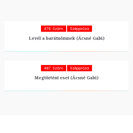
479. Szám
Széppróza
Levél a barátnőmnek (Ácsné Gabi)
487. Szám
Széppróza
Megtörtént eset (Ácsné Gabi)