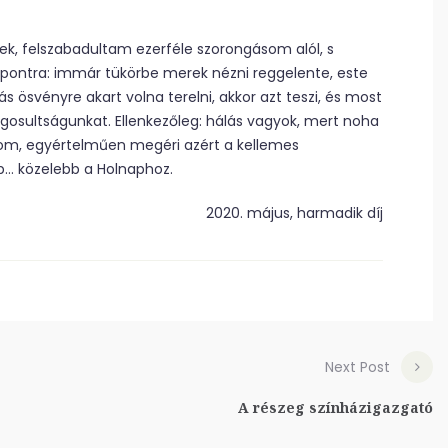
k, felszabadultam ezerféle szorongásom alól, s
pontra: immár tükörbe merek nézni reggelente, este
ösvényre akart volna terelni, akkor azt teszi, és most
osultságunkat. Ellenkezőleg: hálás vagyok, mert noha
udom, egyértelműen megéri azért a kellemes
bb… közelebb a Holnaphoz.
2020. május, harmadik díj
Next Post
A részeg színházigazgató