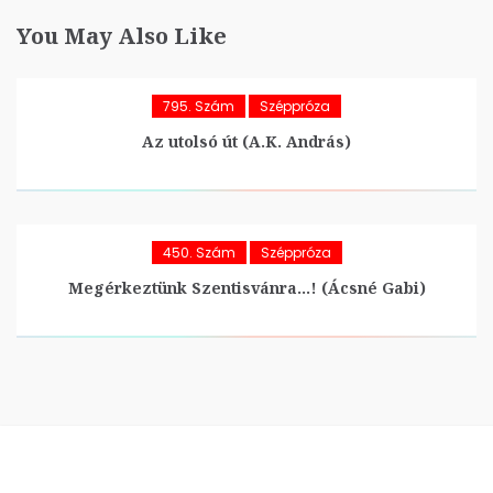
You May Also Like
795. Szám
Széppróza
Az utolsó út (A.K. András)
450. Szám
Széppróza
Megérkeztünk Szentisvánra…! (Ácsné Gabi)