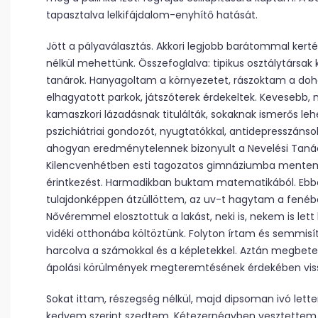
tapasztalva lelkifájdalom-enyhítő hatását.
Jött a pályaválasztás. Akkori legjobb barátommal kerté
nélkül mehettünk. Összefoglalva: tipikus osztálytársak 
tanárok. Hanyagoltam a környezetet, rászoktam a dohá
elhagyatott parkok, játszóterek érdekeltek. Kevesebb,
kamaszkori lázadásnak titulálták, sokaknak ismerős leh
pszichiátriai gondozót, nyugtatókkal, antidepresszánsokk
ahogyan eredménytelennek bizonyult a Nevelési Tanác
Kilencvenhétben esti tagozatos gimnáziumba mentem
érintkezést. Harmadikban buktam matematikából. Ebb
tulajdonképpen átzüllöttem, az uv-t hagytam a fenéb
Nővéremmel elosztottuk a lakást, neki is, nekem is le
vidéki otthonába költöztünk. Folyton írtam és semmis
harcolva a számokkal és a képletekkel. Aztán megbeteg
ápolási körülmények megteremtésének érdekében vissza
Sokat ittam, részegség nélkül, majd dipsoman ivó lett
kedvem szerint szedtem. Kétezernégyben vesztettem el 