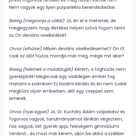
privát fogorvosi rendelő és még hatan várnak rám.
Nem vagyok egy ilyen purparlékra berendezkedve.
Beteg (megvonja a vállát)
: Jó, én el is mehetek, de
megjegyzem, hogy illetékes helyen szóvá fogom tenni
az Ön deviáns viselkedését.
Orvos (elhűlve)
: Milyen deviáns viselkedésemet? Ön itt
csak az időt húzza, mondja már meg, mégis mit akar?
Beteg (felemeli a mutatóujját)
: Kérem, a foghúzás nem
gyerekjáték! Mégiscsak egy vadidegen ember fog
matatni a számban! Ez bizalmi kérdés és én nem tudok
megbízni olyan emberben, akit egy cseppet sem
ismerek.
Orvos (nyel egyet)
: Jó. Dr. Kucháry Ádám szájsebész és
fogorvos vagyok, tanulmányaimat klinikán végeztem,
nős vagyok, két gyerek apja, feleségem gimnáziumi
tanárnő… és most már kérem, üljön be abba a székbe!