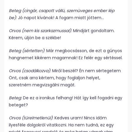
Beteg (cingár, csapott vállú, szemüveges ember lép
be)
: Jó napot kívánok! A fogam miatt jöttem…
Orvos (nem kis szarkazmussal)
: Mindjárt gondoltam.
Kérem, üljön be a székbe!
Beteg (sértetten)
: Már megbocsásson, de ezt a gúnyos
hangnemet kikérem magamnak! Ez felér egy sértéssel.
Orvos (csodálkozva)
: Miről beszél? Én nem sértegetem
Önt, csak arra kértem, hogy foglaljon helyet,
szeretném megvizsgálni magát.
Beteg
: De ez a ironikus felhang! Hát így kell fogadni egy
beteget?
Orvos (türelmetlenül)
: Kedves uram! Nincs időm
ilyesféle dolgokról vitatkozni. Ha nem tudná, ez egy