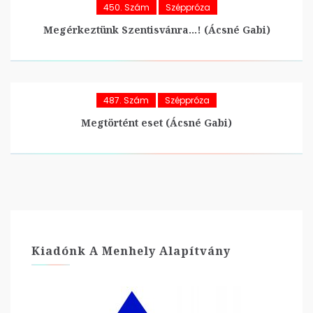
450. Szám
Széppróza
Megérkeztünk Szentisvánra…! (Ácsné Gabi)
487. Szám
Széppróza
Megtörtént eset (Ácsné Gabi)
Kiadónk A Menhely Alapítvány