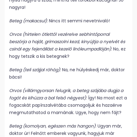
nyisd nagyra a szád, mintha teli torokból kacagnál! Jó
nagyra!
Beteg (makacsul)
: Nincs itt semmi nevetnivaló!
Orvos (hirtelen ötlettől vezérelve sebhintőporral
beszórja a haját, grimaszolni kezd, kinyújtja a nyelvét és
csinál egy fejenállást a kezelő linóleumpadlóján)
: No, ez
hogy tetszik a kis betegnek?
Beteg (teli szájjal röhög)
: Na, ne hülyéskedj már, doktor
bácsi!
Orvos (villámgyorsan felugrik, a beteg szájába dugja a
fogót és kihúzza a bal felső négyest)
: Így! Na most ezt a
fogacskát papírszalvétába csomagoljuk és hazaérve
megmutathatod a mamának. Ugye, hogy nem fájt?
Beteg (komolyan, egészen más hangon)
: Ugyan már,
doktor úr! Felnőtt emberek vagyunk, hagyjuk már