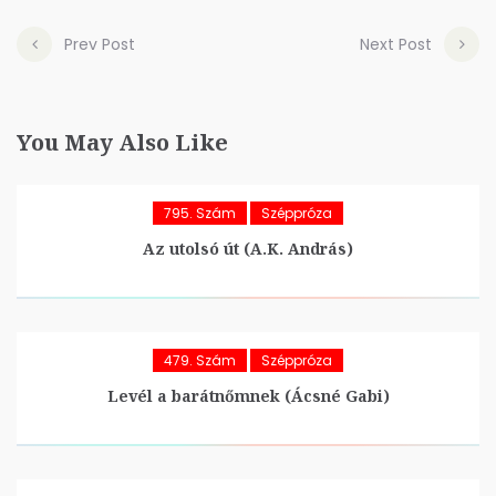
Prev Post
Next Post
You May Also Like
795. Szám
Széppróza
Az utolsó út (A.K. András)
479. Szám
Széppróza
Levél a barátnőmnek (Ácsné Gabi)