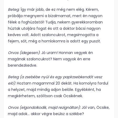
Beteg
: Így már jobb, de ez még nem elég. Kérem,
próbálja megnyerni a bizalmamat, mert én nagyon
félek a foghúzástól! Tudja, nekem gyerekkoromban
húztak utoljára fogat és ott a doktor bácsi nagyon
kedves volt. Adott szaloncukrot, megsimogatta a
fejem, sőt, még a homlokomra is adott egy puszit.
Orvos (idegesen)
: Jó uram! Honnan vegyek én
magának szaloncukrot? Nem vagyok én erre
berendezkedve.
Beteg (a zsebébe nyúl és egy papírzsebkendőt vesz
elő)
: Hoztam magammal 20 dekát. Ha komolyra fordul
a helyzet, majd mindig adjon belőle. Egyébként, ha
megkérhetem, szólítson csak Öcsikének.
Orvos (elgondolkodik, majd rezignáltan)
: Jól van, Öcsike,
majd adok… akkor végre beülsz a székbe?