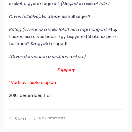
ezeket a gyerekségeket!
(Megindul a kijárat felé.)
Orvos (elhűlve)
: És a kezelési költségek?
Beteg (visszanéz a válla fölött és a régi hangon)
: Pfuj,
haszonleső orvos bácsi! Egy kisgyerektől akarsz pénzt
kicsikarni? Szégyelld magad!
(Orvos dermedten a székébe roskad.)
Függöny
*Vadnay László alapján
2016. december, 1. díj
No Comments
0
Likes