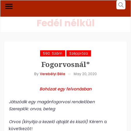
Fedél nélkül
590. Szám
Széppróza
Fogorvosnál*
By
Verebélyi Béla
May 20, 2020
Bohózat egy felvonásban
Játszódik egy magánfogorvosi rendelőben
Szereplők: orvos, beteg
Orvos (kinyitja a kezelő ajtaját és kiszól)
: Kérem a
következőt!