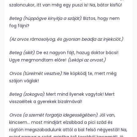
szaloncukor, itt van még egy puszi is! Na, bátor kisfiú!
Beteg (hüppögve kinyitja a száját)
: Biztos, hogy nem
fog fájni?
(Az orvos rámosolyog, és gyorsan beadja az injekciót.)
Beteg (sikít)
: De ez nagyon fájt, hazug doktor bácsi!
Ugye megmondtam előre!
(Leköpi az orvost.)
Orvos (türelmét vesztve)
: Ne köpködj te, mert még
szájon váglak!
Beteg (zokogva)
: Mert mind ilyenek vagytok! Mert
visszaéltek a gyerekek bizalmával!
Orvos (a szemét forgatja idegességében)
: Jól van,
kincsem… most mindjárt elzsibbad a pici szád és
rögtön megszabadulunk attól a bal felső négyestől! Na,