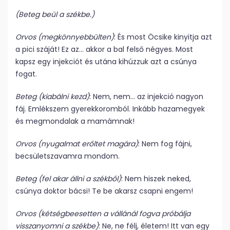
(Beteg beül a székbe.)
Orvos (megkönnyebbülten)
: És most Öcsike kinyitja azt
a pici száját! Ez az… akkor a bal felső négyes. Most
kapsz egy injekciót és utána kihúzzuk azt a csúnya
fogat.
Beteg (kiabálni kezd)
: Nem, nem… az injekció nagyon
fáj. Emlékszem gyerekkoromból. Inkább hazamegyek
és megmondalak a mamámnak!
Orvos (nyugalmat erőltet magára)
: Nem fog fájni,
becsületszavamra mondom.
Beteg (fel akar állni a székből)
: Nem hiszek neked,
csúnya doktor bácsi! Te be akarsz csapni engem!
Orvos (kétségbeesetten a vállánál fogva próbálja
visszanyomni a székbe)
: Ne, ne félj, életem! Itt van egy