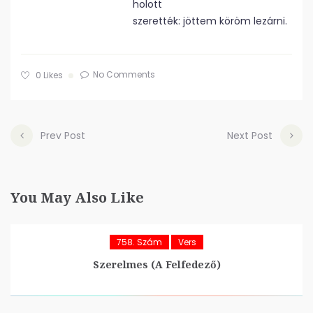
holott
szerették: jöttem köröm lezárni.
No Comments
0
Likes
Prev Post
Next Post
You May Also Like
758. Szám
Vers
Szerelmes (A Felfedező)