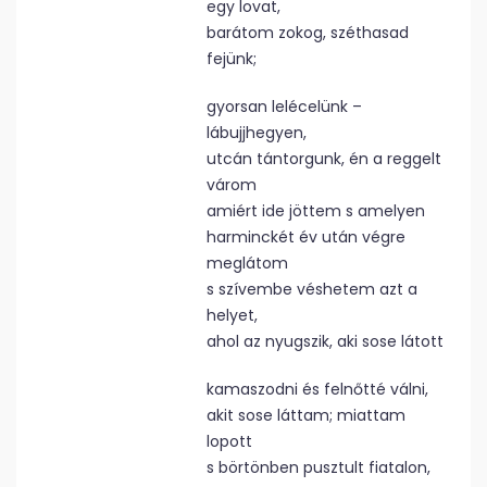
egy lovat,
barátom zokog, széthasad
fejünk;
gyorsan lelécelünk –
lábujjhegyen,
utcán tántorgunk, én a reggelt
várom
amiért ide jöttem s amelyen
harminckét év után végre
meglátom
s szívembe véshetem azt a
helyet,
ahol az nyugszik, aki sose látott
kamaszodni és felnőtté válni,
akit sose láttam; miattam
lopott
s börtönben pusztult fiatalon,