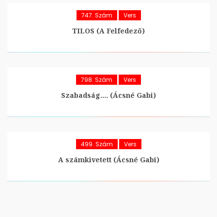
747. Szám
Vers
TILOS (A Felfedező)
798. Szám
Vers
Szabadság…. (Ácsné Gabi)
499. Szám
Vers
A számkivetett (Ácsné Gabi)