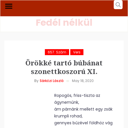
Fedél nélkül
657. Szám
Vers
Örökké tartó búbánat
szonettkoszorú XI.
By
Sárközi László
May 18, 2020
Ropogós, friss-tiszta az
ágyneműnk,
ám párnánk mellett egy zsák
krumpli rohad,
gennyes bűzével földhöz vág