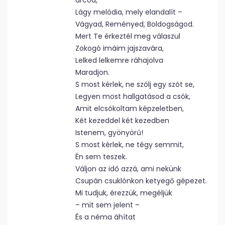
arcod,
Lágy melódia, mely elandalít –
Vágyad, Reményed, Boldogságod.
Mert Te érkeztél meg válaszul
Zokogó imáim jajszavára,
Lelked lelkemre ráhajolva
Maradjon.
S most kérlek, ne szólj egy szót se,
Legyen most hallgatásod a csók,
Amit elcsókoltam képzeletben,
Két kezeddel két kezedben
Istenem, gyönyörű!
S most kérlek, ne tégy semmit,
Én sem teszek.
Váljon az idő azzá, ami nekünk
Csupán csuklónkon ketyegő gépezet.
Mi tudjuk, érezzük, megéljük
– mit sem jelent –
És a néma áhítat