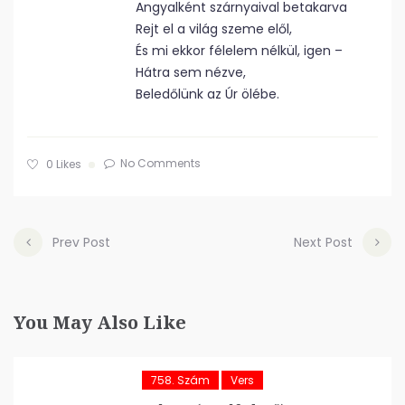
Angyalként szárnyaival betakarva
Rejt el a világ szeme elől,
És mi ekkor félelem nélkül, igen –
Hátra sem nézve,
Beledőlünk az Úr ölébe.
No Comments
0
Likes
Prev Post
Next Post
You May Also Like
758. Szám
Vers