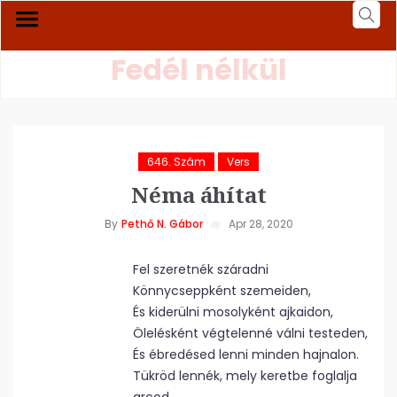
Fedél nélkül
646. Szám
Vers
Néma áhítat
By
Pethő N. Gábor
Apr 28, 2020
Fel szeretnék száradni
Könnycseppként szemeiden,
És kiderülni mosolyként ajkaidon,
Ölelésként végtelenné válni testeden,
És ébredésed lenni minden hajnalon.
Tükröd lennék, mely keretbe foglalja