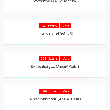
Szerelmes (A Felfedező)
747. Szám
Vers
TILOS (A Felfedező)
798. Szám
Vers
Szabadság…. (Ácsné Gabi)
499. Szám
Vers
A számkivetett (Ácsné Gabi)