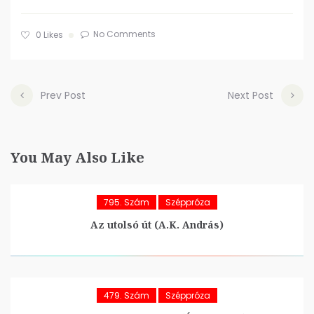
No Comments
0
Likes
Prev Post
Next Post
You May Also Like
795. Szám
Széppróza
Az utolsó út (A.K. András)
479. Szám
Széppróza