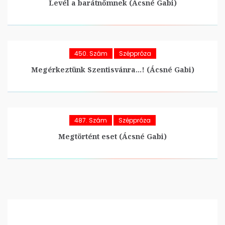
Levél a barátnőmnek (Ácsné Gabi)
450. Szám
Széppróza
Megérkeztünk Szentisvánra…! (Ácsné Gabi)
487. Szám
Széppróza
Megtörtént eset (Ácsné Gabi)