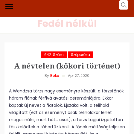
Fedél nélkül
642. Szám
Széppróza
A névtelen (kőkori történet)
By
Beko
Apr 27, 2020
A Wendzsa törzs nagy eseményre készült: a törzsfőnök
három fiának férfivá avatási ceremóniájára. Ekkor
kaptak új nevet a fiatalok. Éjszaka volt, a telihold
világított (ezt az eseményt csak teliholdkor lehet
megcsinálni, mert hát… csak), a törzs tagjai izgatottan
fészkelődtek a tábortűz körül. A főnök méltóságteljesen