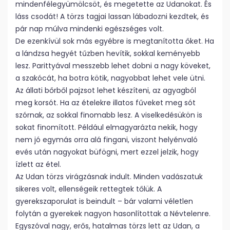
mindenfélegyümölcsöt, és megetette az Udanokat. És
láss csodát! A törzs tagjai lassan lábadozni kezdtek, és
pár nap múlva mindenki egészséges volt.
De ezenkívül sok más egyébre is megtanította őket. Ha
a lándzsa hegyét tűzben hevítik, sokkal keményebb
lesz. Parittyával messzebb lehet dobni a nagy köveket,
a szakócát, ha botra kötik, nagyobbat lehet vele ütni.
Az állati bőrből pajzsot lehet készíteni, az agyagból
meg korsót. Ha az ételekre illatos fűveket meg sót
szórnak, az sokkal finomabb lesz. A viselkedésükön is
sokat finomított. Például elmagyarázta nekik, hogy
nem jó egymás orra alá fingani, viszont helyénvaló
evés után nagyokat büfögni, mert ezzel jelzik, hogy
ízlett az étel.
Az Udan törzs virágzásnak indult. Minden vadászatuk
sikeres volt, ellenségeik rettegtek tőlük. A
gyerekszaporulat is beindult – bár valami véletlen
folytán a gyerekek nagyon hasonlítottak a Névtelenre.
Egyszóval nagy, erős, hatalmas törzs lett az Udan, a