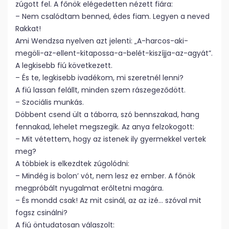
zúgott fel. A főnök elégedetten nézett fiára:
– Nem csalódtam benned, édes fiam. Legyen a neved
Rakkat!
Ami Wendzsa nyelven azt jelenti: „A-harcos-aki-
megöli-az-ellent-kitapossa-a-belét-kiszíjja-az-agyát”.
A legkisebb fiú következett.
– És te, legkisebb ivadékom, mi szeretnél lenni?
A fiú lassan felállt, minden szem rászegeződött.
– Szociális munkás.
Döbbent csend ült a táborra, szó bennszakad, hang
fennakad, lehelet megszegik. Az anya felzokogott:
– Mit vétettem, hogy az istenek ily gyermekkel vertek
meg?
A többiek is elkezdtek zúgolódni:
– Mindég is bolon’ vót, nem lesz ez ember. A főnök
megpróbált nyugalmat erőltetni magára.
– És mondd csak! Az mit csinál, az az izé… szóval mit
fogsz csinálni?
A fiú öntudatosan válaszolt: