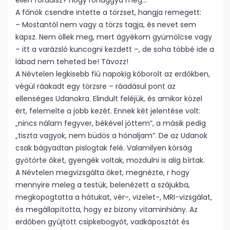
ellen fordulsz? Hogy rohaggyá meg…
A főnök csendre intette a törzset, hangja remegett:
– Mostantól nem vagy a törzs tagja, és nevet sem
kapsz. Nem öllek meg, mert ágyékom gyümölcse vagy
– itt a varázsló kuncogni kezdett –, de soha többé ide a
lábad nem teheted be! Távozz!
A Névtelen legkisebb fiú napokig kóborolt az erdőkben,
végül ráakadt egy törzsre – ráadásul pont az
ellenséges Udanokra. Elindult feléjük, és amikor közel
ért, felemelte a jobb kezét. Ennek két jelentése volt:
„nincs nálam fegyver, békével jöttem”, a másik pedig
„tiszta vagyok, nem büdös a hónaljam”. De az Udanok
csak bágyadtan pislogtak felé. Valamilyen kórság
gyötörte őket, gyengék voltak, mozdulni is alig bírtak.
A Névtelen megvizsgálta őket, megnézte, r hogy
mennyire meleg a testük, belenézett a szájukba,
megkopogtatta a hátukat, vér-, vizelet-, MRI-vizsgálat,
és megállapította, hogy ez bizony vitaminhiány. Az
erdőben gyűjtött csipkebogyót, vadkáposztát és