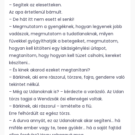
– Segítek az elesetteken.
Az apa értetlenül bámult.
– De hát itt nem esett el senki!
– Megmutatom a gyengéknek, hogyan legyenek jobb
vadászok, megmutatom a tudatlanoknak, milyen
fűvekkel gyógyíthatják a betegeiket, megmutatom,
hogyan kell kitölteni egy lakásigénylési űrlapot,
megtanítom, hogy hogyan kell tüzet csiholni, kereket
készíteni…
– És kinek akarod ezeket megtanítani?
– Bárkinek, aki erre rászorul, törzsre, fajra, genderre való
tekintet nélkül.
– Még az Udanoknak is? – kérdezte a varázsló. Az Udan
törzs tagjai a Wendzsák ősi ellenségei voltak.
– Bárkinek, aki rászorul – ismételte a fiú.
Erre felhördült az egész törzs.
– A durva annyát, ez az Udanoknak akar segíteni… há
miféle ember vagy te, teee gyökér… há a saját fajtád