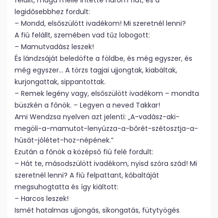
felállt, maga mellé intette három fiát, és a
legidősebbhez fordult:
– Mondd, elsőszülött ivadékom! Mi szeretnél lenni?
A fiú felállt, szemében vad tűz lobogott:
– Mamutvadász leszek!
És lándzsáját beledöfte a földbe, és még egyszer, és
még egyszer… A törzs tagjai ujjongtak, kiabáltak,
kurjongattak, sippantottak.
– Remek legény vagy, elsőszülött ivadékom – mondta
büszkén a főnök. – Legyen a neved Takkar!
Ami Wendzsa nyelven azt jelenti: „A-vadász-aki-
megöli-a-mamutot-lenyúzza-a-bőrét-szétosztja-a-
húsát-jólétet-hoz-népének.”
Ezután a főnök a középső fiú felé fordult:
– Hát te, másodszülött ivadékom, nyisd szóra szád! Mi
szeretnél lenni? A fiú felpattant, kőbaltáját
megsuhogtatta és így kiáltott:
– Harcos leszek!
Ismét hatalmas ujjongás, sikongatás, fütytyögés