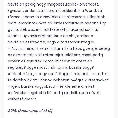
Névtelen pedig nagy megbecsülésnek örvendett.
Egyszer vándorlásaik során rábukkantak a Wendzsa
törzsre, ahonnan a Névtelen is származott. Pillanatok
alatt lerohanták őket és lemészároltak mindenkit. Épp
gyűjtötték össze a holttesteket a lakomához – az
Udanok ugyanis emberhúst is ettek–, amikor a
Névtelen észrevette, hogy a törzsfőnök még él.
– Atyám, nézd! Sikerrel jártam. Ez a törzs gyenge, beteg
és elmaradott volt mikor rájuk találtam, most pedig
erősek és fejlettek. Látod mit tesz az önzetlen
segítség? Ugye most már rám is büszke vagy?
A főnök nézte, ahogy családtagjait, rokonait, szeretteit
feldarabolják az Udanok, nehezen nyögte ki a szavakat:
– Igen, büszke vagyok rád – és kilehelte a lelkét.
A névtelen legkisebb fiú pedig diadalittasan nézett
körbe: révbeért.
2018. december, első díj