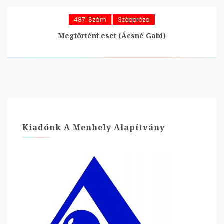
487. Szám
Széppróza
Megtörtént eset (Ácsné Gabi)
Kiadónk A Menhely Alapítvány