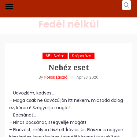
Fedél nélkül
651. Szám
Széppróza
Nehéz eset
By
Pollák László
Apr 23, 2020
– Üdvözlöm, kedves…
– Maga csak ne üdvözüljön itt nekem, micsoda dolog
ez, kérem! Szégyellje magát!
– Bocsánat…
– Nincs bocsánat, szégyellje magát!
– Elnézést, mélyen tisztelt Íróvics úr. Először is nagyon