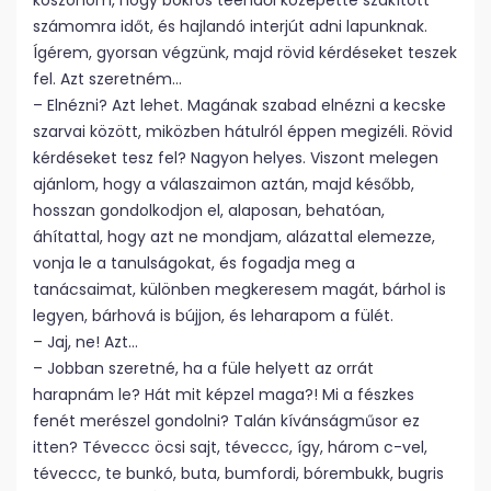
köszönöm, hogy bokros teendői közepette szakított
számomra időt, és hajlandó interjút adni lapunknak.
Ígérem, gyorsan végzünk, majd rövid kérdéseket teszek
fel. Azt szeretném…
– Elnézni? Azt lehet. Magának szabad elnézni a kecske
szarvai között, miközben hátulról éppen megizéli. Rövid
kérdéseket tesz fel? Nagyon helyes. Viszont melegen
ajánlom, hogy a válaszaimon aztán, majd később,
hosszan gondolkodjon el, alaposan, behatóan,
áhítattal, hogy azt ne mondjam, alázattal elemezze,
vonja le a tanulságokat, és fogadja meg a
tanácsaimat, különben megkeresem magát, bárhol is
legyen, bárhová is bújjon, és leharapom a fülét.
– Jaj, ne! Azt…
– Jobban szeretné, ha a füle helyett az orrát
harapnám le? Hát mit képzel maga?! Mi a fészkes
fenét merészel gondolni? Talán kívánságműsor ez
itten? Téveccc öcsi sajt, téveccc, így, három c-vel,
téveccc, te bunkó, buta, bumfordi, bórembukk, bugris