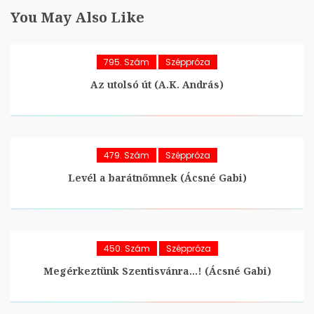
You May Also Like
795. Szám
Széppróza
Az utolsó út (A.K. András)
479. Szám
Széppróza
Levél a barátnőmnek (Ácsné Gabi)
450. Szám
Széppróza
Megérkeztünk Szentisvánra…! (Ácsné Gabi)