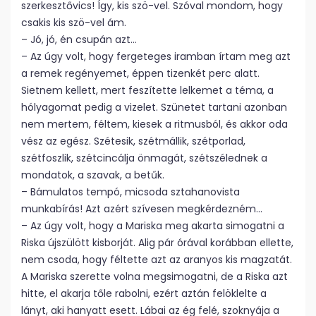
szerkesztővics! Így, kis szö-vel. Szóval mondom, hogy
csakis kis szö-vel ám.
– Jó, jó, én csupán azt…
– Az úgy volt, hogy fergeteges iramban írtam meg azt
a remek regényemet, éppen tizenkét perc alatt.
Sietnem kellett, mert feszítette lelkemet a téma, a
hólyagomat pedig a vizelet. Szünetet tartani azonban
nem mertem, féltem, kiesek a ritmusból, és akkor oda
vész az egész. Szétesik, szétmállik, szétporlad,
szétfoszlik, szétcincálja önmagát, szétszélednek a
mondatok, a szavak, a betűk.
– Bámulatos tempó, micsoda sztahanovista
munkabírás! Azt azért szívesen megkérdezném…
– Az úgy volt, hogy a Mariska meg akarta simogatni a
Riska újszülött kisborját. Alig pár órával korábban ellette,
nem csoda, hogy féltette azt az aranyos kis magzatát.
A Mariska szerette volna megsimogatni, de a Riska azt
hitte, el akarja tőle rabolni, ezért aztán felöklelte a
lányt, aki hanyatt esett. Lábai az ég felé, szoknyája a