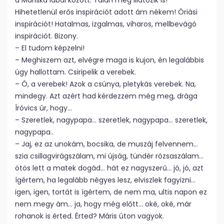
a Mariska lábai között. Talán még illatozik is!
Hihetetlenül erős inspirációt adott ám nékem! Óriási
inspirációt! Hatalmas, izgalmas, viharos, mellbevágó
inspirációt. Bizony.
– El tudom képzelni!
– Meghiszem azt, elvégre maga is kujon, én legalábbis
úgy hallottam. Csiripelik a verebek.
– Ó, a verebek! Azok a csúnya, pletykás verebek. Na,
mindegy. Azt azért had kérdezzem még meg, drága
Íróvics úr, hogy…
– Szeretlek, nagypapa… szeretlek, nagypapa… szeretlek,
nagypapa..
– Jaj, ez az unokám, bocsika, de muszáj felvennem…
szia csillagvirágszálam, mi újság, tündér rózsaszálam…
ötös lett a matek dogád… hát ez nagyszerű… jó, jó, azt
ígértem, ha legalább négyes lesz, elviszlek fagyizni…
igen, igen, tortát is ígértem, de nem ma, ultis napon ez
nem megy ám… ja, hogy még előtt… oké, oké, már
rohanok is érted. Érted? Máris úton vagyok.