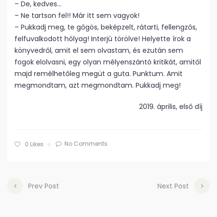
– De, kedves…
– Ne tartson fel!! Már itt sem vagyok!
– Pukkadj meg, te gőgös, beképzelt, rátarti, fellengzős,
felfuvalkodott hólyag! Interjú törölve! Helyette írok a
könyvedről, amit el sem olvastam, és ezután sem
fogok elolvasni, egy olyan mélyenszántó kritikát, amitől
majd remélhetőleg megüt a guta. Punktum. Amit
megmondtam, azt megmondtam. Pukkadj meg!
2019. április, első díj
No Comments
0
Likes
Prev Post
Next Post