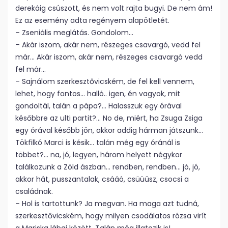
derekáig csúszott, és nem volt rajta bugyi. De nem ám!
Ez az esemény adta regényem alapötletét.
– Zseniális meglátás. Gondolom…
– Akár iszom, akár nem, részeges csavargó, vedd fel
már… Akár iszom, akár nem, részeges csavargó vedd
fel már…
– Sajnálom szerkesztővicském, de fel kell vennem,
lehet, hogy fontos… halló.. igen, én vagyok, mit
gondoltál, talán a pápa?… Halasszuk egy órával
későbbre az ulti partit?… No de, miért, ha Zsuga Zsiga
egy órával később jön, akkor addig hárman játszunk…
Tökfilkó Marci is késik… talán még egy óránál is
többet?… na, jó, legyen, három helyett négykor
találkozunk a Zöld ászban… rendben, rendben… jó, jó,
akkor hát, pusszantalak, csááó, csüüüsz, csocsi a
családnak.
– Hol is tartottunk? Ja megvan. Ha maga azt tudná,
szerkesztővicském, hogy milyen csodálatos rózsa virít