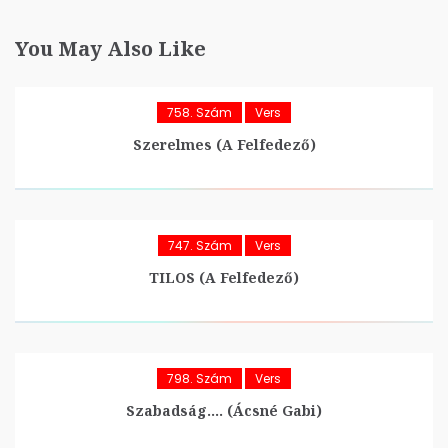
You May Also Like
758. Szám
Vers
Szerelmes (A Felfedező)
747. Szám
Vers
TILOS (A Felfedező)
798. Szám
Vers
Szabadság…. (Ácsné Gabi)