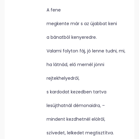
A fene
megkente már s az újabbat keni
a bánatból kenyeredre.
Valami folyton fáj, jó lenne tudni, mi,
ha látnád, elő mernél jönni
rejtekhelyedről,
s kardodat kezedben tartva
lesújthatnál démonaidra, –
mindent kezdhetnél elölről,
szívedet, lelkedet megtisztítva.