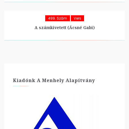
499. Szám
Vers
A számkivetett (Ácsné Gabi)
Kiadónk A Menhely Alapítvány