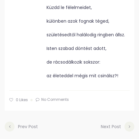
Küzdd le félelmeidet,
különben azok fognak téged,
születésedtől halálodig ringben állsz.
Isten szabad döntést adott,
de rácsodálkozik sokszor:
az életeddel mégis mit csinálsz?!
No Comments
0
Likes
Prev Post
Next Post