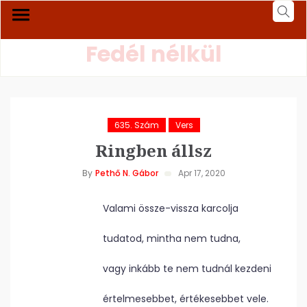
Fedél nélkül
635. Szám
Vers
Ringben állsz
By
Pethő N. Gábor
Apr 17, 2020
Valami össze-vissza karcolja
tudatod, mintha nem tudna,
vagy inkább te nem tudnál kezdeni
értelmesebbet, értékesebbet vele.