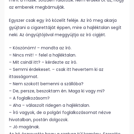
mint a másik. Jóízűen falatozik. Nem érdekli őt az, hogy
az emberek megbámulják.
Egyszer csak egy író közelít feléje. Az író meg akarja
gyújtani a cigarettáját éppen, mire a hajléktalan segít
neki. Az öngyújtójával meggyújtja az író cigijét.
– Köszönöm! – mondta az író.
– Nincs mit! – felel a hajléktalan.
– Mit csinál itt? – kérdezte az író.
– Semmi érdekeset. – csak itt hevertem ki az
ittasságomat.
– Nem szokott bemenni a szállóba?
– De, persze, beszoktam én. Maga ki vagy mi?
– A foglalkozásom?
– Aha – válaszolt ridegen a hajléktalan.
– Író vagyok, de a polgári foglalkozásomat nézve
hivatalban, postán dolgozok.
– Jó magának.