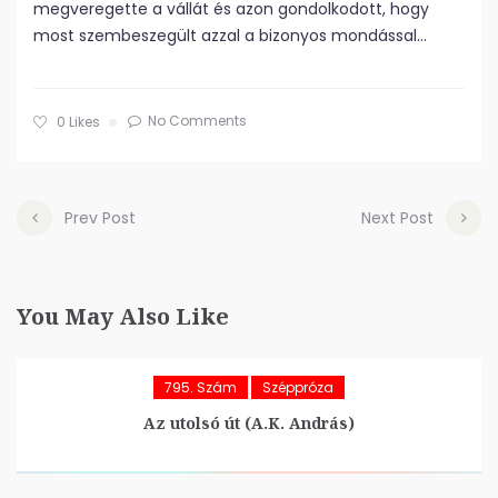
megveregette a vállát és azon gondolkodott, hogy
most szembeszegült azzal a bizonyos mondással…
No Comments
0
Likes
Prev Post
Next Post
You May Also Like
795. Szám
Széppróza
Az utolsó út (A.K. András)