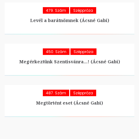
479. Szám
Széppróza
Levél a barátnőmnek (Ácsné Gabi)
450. Szám
Széppróza
Megérkeztünk Szentisvánra…! (Ácsné Gabi)
487. Szám
Széppróza
Megtörtént eset (Ácsné Gabi)