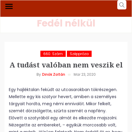
Fedél nélkül
660. Szám
Széppróza
A tudást valóban nem veszik el
By
Dinók Zoltán
Mar 23, 2020
Egy hajléktalan feküdt az utcasarokban tökrészegen.
Mellette egy kis szatyor hevert, amiben a személyes
tárgyait hordta, meg némi ennivalót. Mikor felkelt,
szemét dörzsölgette, szúrta szemét a napfény.
Elővett a szatyrából egy almát és elkezdte majszolni.
Nézegette az embereket, – egyikük morcosabb volt,