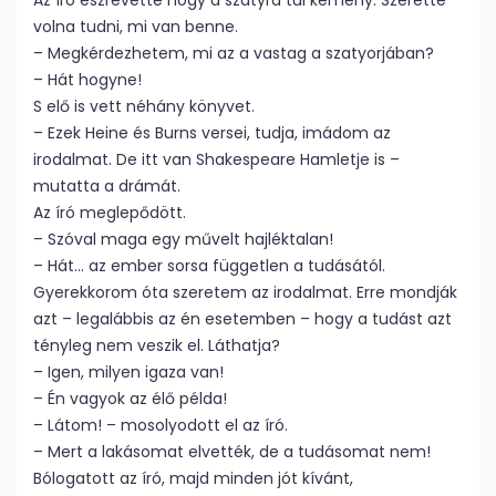
Az író észrevette hogy a szatyra túl kemény. Szerette
volna tudni, mi van benne.
– Megkérdezhetem, mi az a vastag a szatyorjában?
– Hát hogyne!
S elő is vett néhány könyvet.
– Ezek Heine és Burns versei, tudja, imádom az
irodalmat. De itt van Shakespeare Hamletje is –
mutatta a drámát.
Az író meglepődött.
– Szóval maga egy művelt hajléktalan!
– Hát… az ember sorsa független a tudásától.
Gyerekkorom óta szeretem az irodalmat. Erre mondják
azt – legalábbis az én esetemben – hogy a tudást azt
tényleg nem veszik el. Láthatja?
– Igen, milyen igaza van!
– Én vagyok az élő példa!
– Látom! – mosolyodott el az író.
– Mert a lakásomat elvették, de a tudásomat nem!
Bólogatott az író, majd minden jót kívánt,