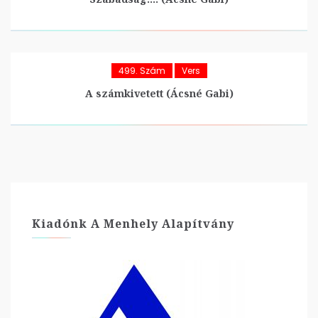
499. Szám
Vers
A számkivetett (Ácsné Gabi)
Kiadónk A Menhely Alapítvány