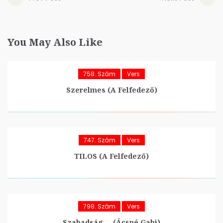
You May Also Like
758. Szám
Vers
Szerelmes (A Felfedező)
747. Szám
Vers
TILOS (A Felfedező)
798. Szám
Vers
Szabadság…. (Ácsné Gabi)