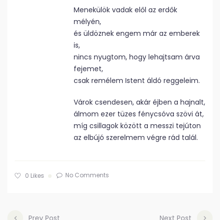
Menekülök vadak elől az erdők
mélyén,
és üldöznek engem már az emberek
is,
nincs nyugtom, hogy lehajtsam árva
fejemet,
csak remélem Istent áldó reggeleim.
Várok csendesen, akár éjben a hajnalt,
álmom ezer tüzes fénycsóva szövi át,
míg csillagok között a messzi tejúton
az elbújó szerelmem végre rád talál.
No Comments
0
Likes
Prev Post
Next Post