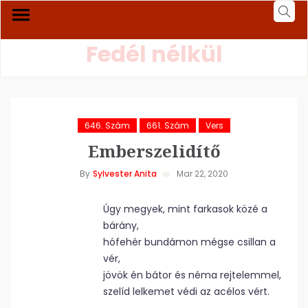
Fedél nélkül
646. Szám
661. Szám
Vers
Emberszelidítő
By
Sylvester Anita
Mar 22, 2020
Úgy megyek, mint farkasok közé a
bárány,
hófehér bundámon mégse csillan a
vér,
jövök én bátor és néma rejtelemmel,
szelíd lelkemet védi az acélos vért.