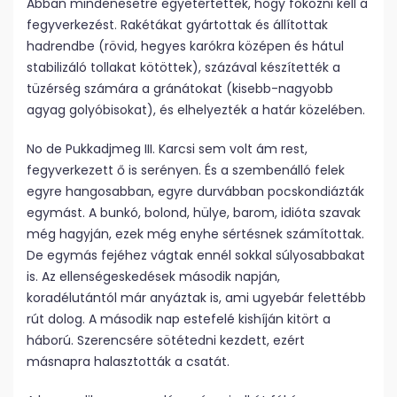
Abban mindenesetre egyetértettek, hogy fokozni kell a
fegyverkezést. Rakétákat gyártottak és állítottak
hadrendbe (rövid, hegyes karókra középen és hátul
stabilizáló tollakat kötöttek), százával készítették a
tüzérség számára a gránátokat (kisebb-nagyobb
agyag golyóbisokat), és elhelyezték a határ közelében.
No de Pukkadjmeg III. Karcsi sem volt ám rest,
fegyverkezett ő is serényen. És a szembenálló felek
egyre hangosabban, egyre durvábban pocskondiázták
egymást. A bunkó, bolond, hülye, barom, idióta szavak
még hagyján, ezek még enyhe sértésnek számítottak.
De egymás fejéhez vágtak ennél sokkal súlyosabbakat
is. Az ellenségeskedések második napján,
koradélutántól már anyáztak is, ami ugyebár felettébb
rút dolog. A második nap estefelé kishíján kitört a
háború. Szerencsére sötétedni kezdett, ezért
másnapra halasztották a csatát.