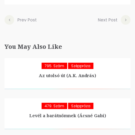
Prev Post
Next Post
You May Also Like
795. Szám
Széppróza
Az utolsó út (A.K. András)
479. Szám
Széppróza
Levél a barátnőmnek (Ácsné Gabi)