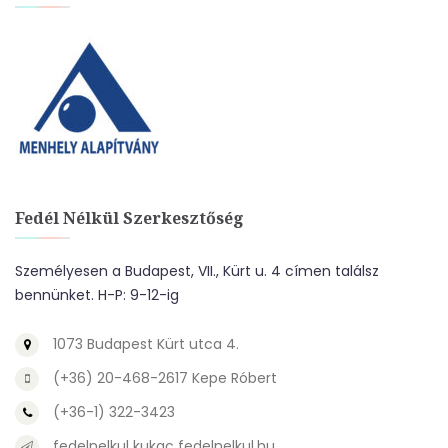
Fedél Nélkül Szerkesztőség
Személyesen a Budapest, VII., Kürt u. 4 címen találsz
bennünket. H-P: 9-12-ig
1073 Budapest Kürt utca 4.
(+36) 20-468-2617 Kepe Róbert
(+36-1) 322-3423
fedelnelkul kukac fedelnelkul.hu