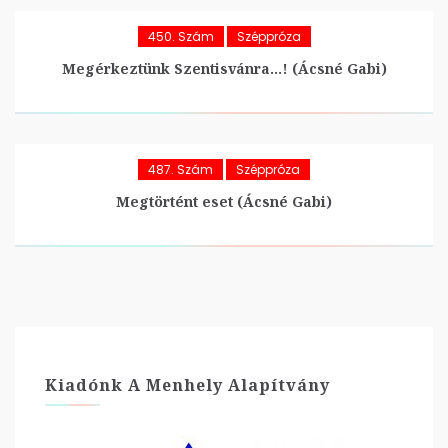
450. Szám
Széppróza
Megérkeztünk Szentisvánra…! (Ácsné Gabi)
487. Szám
Széppróza
Megtörtént eset (Ácsné Gabi)
Kiadónk A Menhely Alapítvány