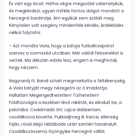
És várt egy kicsit. Hátha végre megszólal valamelyikük,
és megkérdezi, ugyan miféle fontos dolgot mondott a
hercegnő barátnője. Ám egyikük sem szólalt meg.
Kénytelen volt szegény mindenféle kérdés, érdeklődés
nélkül folytatni.
– Azt mondta Viola, hogy a bátyja futballcsapatot
szervez a szomszéd utcában. Már valódi felszerelést is
vettek. Ma délután edzés lesz, engem is meghívtak,
hogy nézzem.
Nagyranőj IV. Bandi szívét megmarkolta a féltékenység.
A Viola bátyját megy nézegetni az ő imádottja.
Hallatlan! Megengedhetetlen! Tűrhetetlen!
Földhözvágta a kezében lévő rakétát, és elindult be, a
palotába. Csokiimádó XIV. Lajcsi döbbenten,
csodálkozva követte. Pukkadjmeg III. Karcsi, ellenség
híján, rövid idejű téblábolás után szintén hazaindult.
Csodálkozószemű Gyöngyike hercegnő vállát