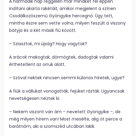
A harmadik nap reggelén már mindkét fél éppen
indítani akarta rakétáit, amikor megjelent a színen
Csodálkozószemű Gyöngyike hercegnő. Úgy tett,
mintha észre sem vette volna, milyen feszült a viszony
bátyja és a két másik fiú között.
– Sziasztok, mi újság? Hogy vagytok?
A srácok makogtak, dörmögtek, dadogtak valami
érthetetlent az orruk alatt.
– Szóval nektek nincsen semmi különös híretek, ugye?
A fiúk a vállukat vonogatták, fejüket rázták. Ugyancsak
nevetségesen néztek ki.
– Nekem viszont van ám – nevetett Gyöngyike –, de
még milyen hírem van! Most mesélte, alig öt perce a
barátnőm, aki a szomszéd utcában lakik.