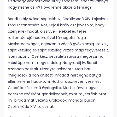
Csakhogy valamirevaló király sohasem lehet zsivánnyá.
Hogy nézne az ki? Hová lenne akkor a fenség?
Bandi király szövetségeséhez, Csokiimádó XIV. Lajcsihoz
fordult tanácsért. Nos, Lajcsi király azt javasolta, hogy
üzenjenek hadat, ő szívvel-lélekkel és teljes
rettentőerejű haderejével támogatni fogja
Mesketeországot, egészen a végső győzelemig. Ha kell,
saját kezűleg és saját eszűleg vezeti majd fegyvereseit.
Isten bizony! Cserkész becsületszavára megteszi, ha
másképp nem megy a dolog. Nagyranőj IV. Bandi
azonban hezitált. Bizonytalankodott. Mert hát,
mégiscsak a hőn áhított, imádott hercegnő bátyja
ellen kellene hadakozni. Hátha rossznéven veszi ezt
Csodálkozószemű Gyöngyike. Mert a lányok ugye,
egészen másként gondolkodnak, mint mi, férfiak. Mint
mi, birodalmat vezető uralkodók, mondta búsan
Csokiimádó XIV. Lajcsinak.