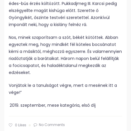
édes-bús érzés költözött. Pukkadjmeg III. Karcsi pedig
elszégyellte magát kishúga előtt. Szerette ő
Gyöngyikét, őszinte testvéri szeretettel. Azonkívül
imponált neki, hogy a kislány felnéz rá.
Nos, minek szaporítsam a szót, békét kötöttek. Abban
egyeztek meg, hogy mindkét fél köteles bocsánatot
kérni a másiktól, méghozzá egyszerre. És valamennyien
riadóztatják a barátaikat. Három napon belül felállítják
a focicsapatot, és haladéktalanul megkezdik az
edzéseket.
Vonjátok le a tanulságot végre, mert a mesének itt a
vége!”
szeptember, mese kategória, első díj
No Comments
0
Likes