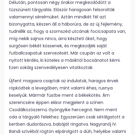
Délután, pontosan négy órakor megkezdődött a
tűzszüneti tárgyalás. Először haragosan felsorolták
valamennyi sérelmüket. Aztán mindkét fél azt
bizonygatta, készen áll a háborúra, de az új fejlemény,
tudniillik az, hogy a szomszéd utcának focicsapata van,
míg nekik sajnos nincs, arra készteti őket, hogy
sürgősen békét kössenek, és megkezdjék saját
futballcsapatuk szervezését. Már csupán az volt a
nyitott kérdés, ki köteles a másiktól bocsánatot kérni.
Ezen sokáig szenvedélyesen vitatkoztak.
Újfent magasra csaptak az indulatok, haragos érvek
röpködtek a levegőben, mint valami éhes, rusnya
keselyűk. Mármár füstbe ment a békekötés. Ám
szerencsére éppen ekkor megjelent a színen
Csodálkozószemű Gyöngyike hercegnő. Nem ment
oda a tárgyaló felekhez. Egyszerűen csak sétálgatott a
kertben dudorászva, babáját ringatva. Nagyranőj IV.
Bandi szívéből rögtön elpárolgott a düh, helyébe valami