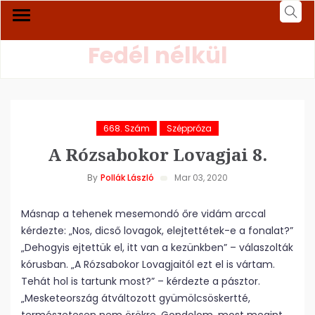
Fedél nélkül
668. Szám
Széppróza
A Rózsabokor Lovagjai 8.
By
Pollák László
Mar 03, 2020
Másnap a tehenek mesemondó őre vidám arccal
kérdezte: „Nos, dicső lovagok, elejtettétek-e a fonalat?”
„Dehogyis ejtettük el, itt van a kezünkben” – válaszolták
kórusban. „A Rózsabokor Lovagjaitól ezt el is vártam.
Tehát hol is tartunk most?” – kérdezte a pásztor.
„Mesketeország átváltozott gyümölcsöskertté,