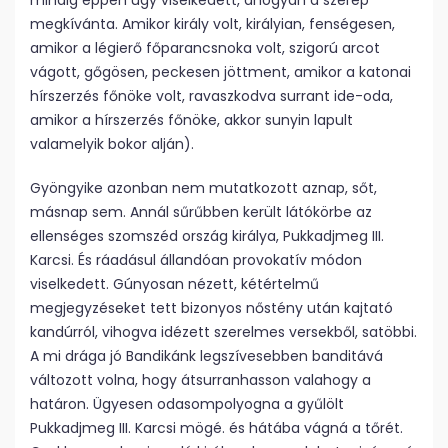
mindig éppen úgy viselkedett, ahogyan a szerep
megkívánta. Amikor király volt, királyian, fenségesen,
amikor a légierő főparancsnoka volt, szigorú arcot
vágott, gőgösen, peckesen jöttment, amikor a katonai
hírszerzés főnöke volt, ravaszkodva surrant ide-oda,
amikor a hírszerzés főnöke, akkor sunyin lapult
valamelyik bokor alján).
Gyöngyike azonban nem mutatkozott aznap, sőt,
másnap sem. Annál sűrűbben került látókörbe az
ellenséges szomszéd ország királya, Pukkadjmeg III.
Karcsi. És ráadásul állandóan provokatív módon
viselkedett. Gúnyosan nézett, kétértelmű
megjegyzéseket tett bizonyos nőstény után kajtató
kandúrról, vihogva idézett szerelmes versekből, satöbbi.
A mi drága jó Bandikánk legszívesebben banditává
változott volna, hogy átsurranhasson valahogy a
határon. Ügyesen odasompolyogna a gyűlölt
Pukkadjmeg III. Karcsi mögé. és hátába vágná a tőrét.