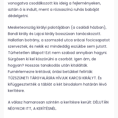
vonogatva csodálkozott kis ideig a fejleményeken,
aztán ő is indult, ment a rózsaszínű ruhás babáját
dédelgetni.
Mesketeország királyi palotájában (a családi házban),
Bandi király és Lajcsi király bosszúsan tanácskozott.
Hallatlan botrány, a szomszéd utca srácai focicsapatot
szerveztek, és nekik ez mindeddig eszükbe sem jutott.
Tűrhetetlen állapot! Ezt nem szabad annyiban hagyni.
Sürgősen ki kel köszörülni a csorbát. Igen ám, de
hogyan? Hosszas tanakodás után kitalálták.
Furnérlemezre krétával, óriási betűkkel felírták:
TŰZSZÜNETI TÁRGYALÁSRA HÍVJUK KARCSI KIRÁLYT. És
kifüggesztették a táblát a két birodalom határán lévő
kerítésre.
A válasz hamarosan szintén a kerítésre került: DÉLUTÁN
NÉGYKOR ITT, A KERÍTÉSNÉL.