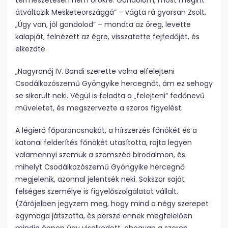
természetesen nem örökre. Gondolom, most megint
átváltozik Mesketeországgá” – vágta rá gyorsan Zsolt.
„Úgy van, jól gondolod” – mondta az öreg, levette
kalapját, felnézett az égre, visszatette fejfedőjét, és
elkezdte.
„Nagyranőj IV. Bandi szerette volna elfelejteni
Csodálkozószemű Gyöngyike hercegnőt, ám ez sehogy
se sikerült neki. Végül is feladta a „felejteni” fedőnevű
műveletet, és megszervezte a szoros figyelést.
A légierő főparancsnokát, a hírszerzés főnökét és a
katonai felderítés főnökét utasította, rajta legyen
valamennyi szemük a szomszéd birodalmon, és
mihelyt Csodálkozószemű Gyöngyike hercegnő
megjelenik, azonnal jelentsék neki. Sokszor saját
felséges személye is figyelőszolgálatot vállalt.
(Zárójelben jegyzem meg, hogy mind a négy szerepet
egymaga játszotta, és persze ennek megfelelően