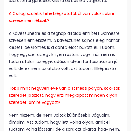
szeretettel gondolok vissza és büszke vagyok rá.
A Csillag születik tehetségkutatóból van valaki, akire
szívesen emlékszik?
A Kávészünetre és a tegnap általad említett Gomesre
szívesen emlékszem. A Kávészünet sajnos elég hamar
kiesett, de Gomes is a döntő előtt bukott el. Tudom,
hogy egyszer az egyik ilyen rostán, vagy már nem is
tudom, talán az egyik adáson olyan fantasztikusan jó
volt, de ez nem az utolsó volt, azt tudom. Elképesztő
volt.
Több mint negyven éve van a színészi pályán, sok–sok
szerepet játszott, hogy érzi megkapott minden olyan
szerepet, amire vágyott?
Nem hiszem, de nem voltak különösebb vágyaim,
álmaim. Azt tudom, hogy lett volna olyan, amit el
tudtam volna játszani, de a sors azt akarta, hogy nem.