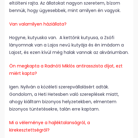
eltölteni rajta. Az állatokat nagyon szeretem, bízom
bennük, hogy ügyesebbek, mint amilyen én vagyok.
Van valamilyen háziállata?
Hogyne, kutyuska van. A kettőnk kutyusa, a Zsófi
lányomnak van a Lajos nevű kutyája és én imádom a
Lajost, és ezen kívül még halak vannak az akváriumban.
Ön megkapta a Radnóti Miklós antirasszista díjat, ezt
miért kapta?
Igen. Nyilván a közéleti szerepvállalásért adták.
Gondolom, a Heti Hetesben való szereplések miatt,
ahogy kiálltam bizonyos helyzetekben, elmentem
bizonyos tüntetésekre, talán erre kaptam.
Mi a véleménye a hajléktalanságról, a
kirekesztettségről?