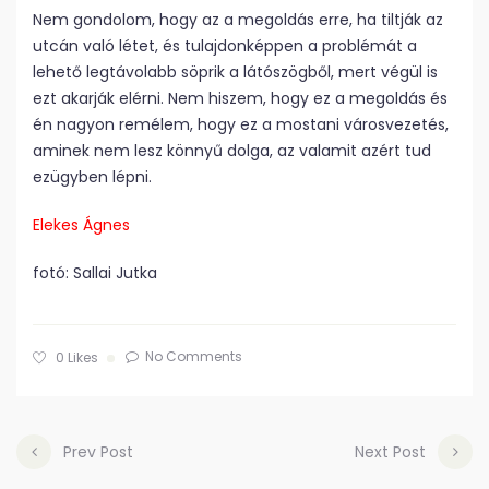
Nem gondolom, hogy az a megoldás erre, ha tiltják az
utcán való létet, és tulajdonképpen a problémát a
lehető legtávolabb söprik a látószögből, mert végül is
ezt akarják elérni. Nem hiszem, hogy ez a megoldás és
én nagyon remélem, hogy ez a mostani városvezetés,
aminek nem lesz könnyű dolga, az valamit azért tud
ezügyben lépni.
Elekes Ágnes
fotó: Sallai Jutka
No Comments
0
Likes
Prev Post
Next Post