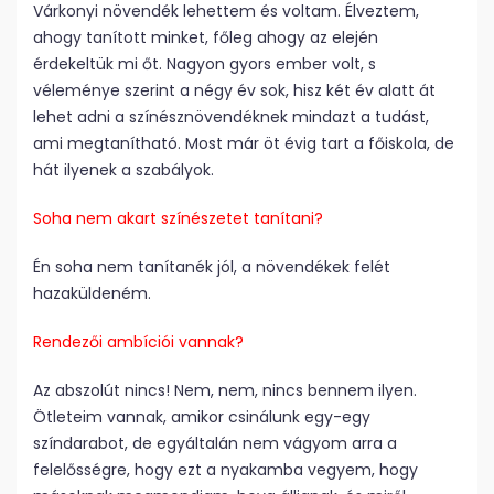
Várkonyi növendék lehettem és voltam. Élveztem,
ahogy tanított minket, főleg ahogy az elején
érdekeltük mi őt. Nagyon gyors ember volt, s
véleménye szerint a négy év sok, hisz két év alatt át
lehet adni a színésznövendéknek mindazt a tudást,
ami megtanítható. Most már öt évig tart a főiskola, de
hát ilyenek a szabályok.
Soha nem akart színészetet tanítani?
Én soha nem tanítanék jól, a növendékek felét
hazaküldeném.
Rendezői ambíciói vannak?
Az abszolút nincs! Nem, nem, nincs bennem ilyen.
Ötleteim vannak, amikor csinálunk egy-egy
színdarabot, de egyáltalán nem vágyom arra a
felelősségre, hogy ezt a nyakamba vegyem, hogy