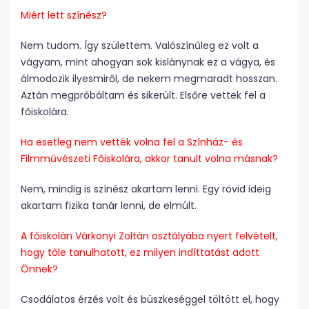
Miért lett színész?
Nem tudom. Így születtem. Valószínűleg ez volt a
vágyam, mint ahogyan sok kislánynak ez a vágya, és
álmodozik ilyesmiről, de nekem megmaradt hosszan.
Aztán megpróbáltam és sikerült. Elsőre vettek fel a
főiskolára.
Ha esetleg nem vették volna fel a Színház- és
Filmművészeti Főiskolára, akkor tanult volna másnak?
Nem, mindig is színész akartam lenni. Egy rövid ideig
akartam fizika tanár lenni, de elmúlt.
A főiskolán Várkonyi Zoltán osztályába nyert felvételt,
hogy tőle tanulhatott, ez milyen indíttatást adott
Önnek?
Csodálatos érzés volt és büszkeséggel töltött el, hogy