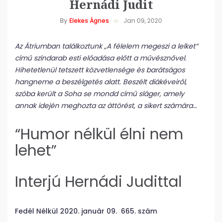
Hernádi Judit
By
Elekes Ágnes
Jan 09, 2020
Az Átriumban találkoztunk „A félelem megeszi a lelket”
című színdarab esti előadása előtt a művésznővel.
Hihetetlenül tetszett közvetlensége és barátságos
hangneme a beszélgetés alatt. Beszélt diákéveiről,
szóba került a Soha se mondd című sláger, amely
annak idején meghozta az áttörést, a sikert számára…
“Humor nélkül élni nem
lehet”
Interjú Hernádi Judittal
Fedél Nélkül 2020. január 09. 665. szám