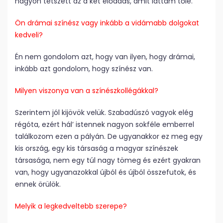
nagyon tetszett az a két előadás, amit láttam tőle.
Ön drámai színész vagy inkább a vidámabb dolgokat
kedveli?
Én nem gondolom azt, hogy van ilyen, hogy drámai,
inkább azt gondolom, hogy színész van.
Milyen viszonya van a színészkollégákkal?
Szerintem jól kijövök velük. Szabadúszó vagyok elég
régóta, ezért hál’ istennek nagyon sokféle emberrel
találkozom ezen a pályán. De ugyanakkor ez meg egy
kis ország, egy kis társaság a magyar színészek
társasága, nem egy túl nagy tömeg és ezért gyakran
van, hogy ugyanazokkal újból és újból összefutok, és
ennek örülök.
Melyik a legkedveltebb szerepe?