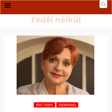
Fedél nélkül
665. Szám
Sztárinterjú