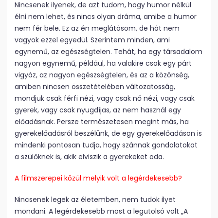
Nincsenek ilyenek, de azt tudom, hogy humor nélkül
élni nem lehet, és nincs olyan dráma, amibe a humor
nem fér bele. Ez az én meglátásom, de hát nem
vagyok ezzel egyedül. Szerintem minden, ami
egynemű, az egészségtelen. Tehát, ha egy társadalom
nagyon egynemű, például, ha valakire csak egy párt
vigyáz, az nagyon egészségtelen, és az a közönség,
amiben nincsen összetételében változatosság,
mondjuk csak férfi nézi, vagy csak nő nézi, vagy csak
gyerek, vagy csak nyugdíjas, az nem használ egy
előadásnak. Persze természetesen megint más, ha
gyerekelőadásról beszélünk, de egy gyerekelőadáson is
mindenki pontosan tudja, hogy szánnak gondolatokat
a szülőknek is, akik elviszik a gyerekeket oda.
A filmszerepei közül melyik volt a legérdekesebb?
Nincsenek legek az életemben, nem tudok ilyet
mondani. A legérdekesebb most a legutolsó volt „A