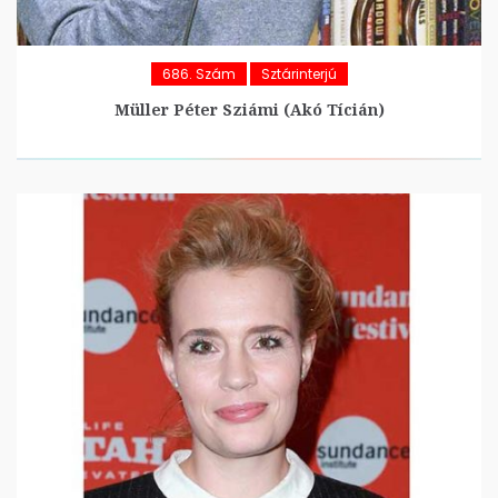
686. Szám
Sztárinterjú
Müller Péter Sziámi (Akó Tícián)