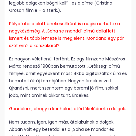
legjobb dolgokon bőgni kell”– ez a címe (Cristina
Grosan filmje – a szerk.).
Pályafutása alatt énekesnőként is megismerhette a
nagyközönség. A „Soha se mondd” című dallal lett
ismert és több lemeze is megjelent. Mondana egy pár
szót erről a korszakáról?
Ez nagyon véletlenül történt. Ez egy filmzene Mészáros
Márta rendező 1980ban bemutatott „Örökség” című
filmjéé, amit egyébként most 4Kba digitalizáltak újra és
bemutatták új formájában. Nagyon érdekes volt
újranézni, mert szerintem egy baromi jó film, sokkal
jobb, mint aminek akkor tűnt. Érdekes.
Gondolom, ahogy a kor halad, átértékelődnek a dolgok.
Nem tudom, igen, igen más, átalakulnak a dolgok.
Abban volt egy betétdal ez a „Soha se mondd” és