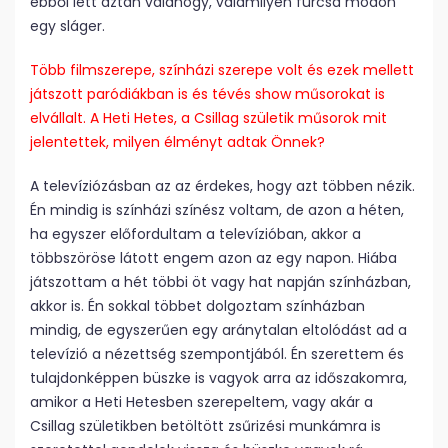
ebből lett aztán valahogy, valamilyen furcsa módon
egy sláger.
Több filmszerepe, színházi szerepe volt és ezek mellett
játszott paródiákban is és tévés show műsorokat is
elvállalt. A Heti Hetes, a Csillag születik műsorok mit
jelentettek, milyen élményt adtak Önnek?
A televíziózásban az az érdekes, hogy azt többen nézik.
Én mindig is színházi színész voltam, de azon a héten,
ha egyszer előfordultam a televízióban, akkor a
többszöröse látott engem azon az egy napon. Hiába
játszottam a hét többi öt vagy hat napján színházban,
akkor is. Én sokkal többet dolgoztam színházban
mindig, de egyszerűen egy aránytalan eltolódást ad a
televízió a nézettség szempontjából. Én szerettem és
tulajdonképpen büszke is vagyok arra az időszakomra,
amikor a Heti Hetesben szerepeltem, vagy akár a
Csillag születikben betöltött zsűrizési munkámra is