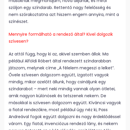
másoknak megmondjam, hova álljanak, és miről
szóljon egy színdarab. Rettentő nagy felelősség és
nem szórakoztatna azt hiszem engem annyira, mint a
színészet.
Mennyire formálható a rendező által? Kivel dolgozik
szívesen?
Az attól függ, hogy ki az, akivel szemben állok. Ma
például Alföldi Róbert által rendezett színdarabban
játszom, melynek címe „A félelem megeszi a lelket”.
Ővele szívesen dolgozom együtt, izgatott vagyok
mindig, mikor azelőtt állunk, hogy csináljunk egy
színdarabot – mert neki mindig vannak olyan ötletei,
amik nagyon különösek és tetszenek nekem. De
másokkal is szívesen dolgozom együtt. Kíváncsi vagyok
a fiatal rendezőkre, most például úgy néz ki, Pass
Andreával fogok együtt dolgozni és nagy érdeklődéssel
várom. Egy fiatal, invenciózus rendező lány, és nekem