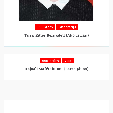
691. Szám
Sztárinterjú
Tuza-Ritter Bernadett (Akó Tícián)
665. Szám
Vers
Hajnali stafétafutam (Barcs János)