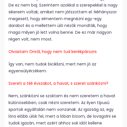
De ez nem baj. Szerintem azokkal a szerepekkel is nagy
sikereim voltak, amiket nem játszottam el. Néhányszor
megesett, hogy elmentem megnézni egy-egy
darabot és a mellettem ülő nézők mondták, hogy
maga milyen jó lett volna benne. De ez már nagyon
régen volt, nem most.
Olvastam Önről, hogy nem tud kerékpározni.
Így van, nem tudok biciklizni, mert nem jó az
egyensúlyérzékem.
Szereti a téli évszakot, a havat, s szeret szánkózni?
Nem, szánkózni se szoktam és nem szeretem a havat
különösebben, csak nézni szeretem. Az ilyen típusú
sportok egyáltalán nem vonzanak. Az igazság az, egy
lóra előbb ülök fel, mert a lóban bízom, de lovagolni se
tudok igazán, mert azért ahhoz sok időt kellene