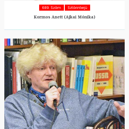
689. Szám
Sztárinterjú
Kormos Anett (Ajkai Mónika)