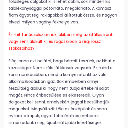
fölösleges dolgokat ki is lehet dobni, sok minden kis
találékonysággal pótolható, megoldható. A kamasz
fiam ágyát régi raklapokból állítottuk össze, és nagyon
élvezi, milyen vagány fekhelye van.
És mit tanácsolsz annak, akiben még az átállás iránti
vágy sem alakult ki, és ragaszkodik a régi rossz
szokásaihoz?
Elég lenne azt belátni, hogy bármit teszünk, az kihat a
közösségre. Nem szóló játékosok vagyunk. Ez mind a
kommunikációban, mind a környezetünkhöz való
alkalmazkodásban igaz. Sok emberben annyi
feszültség alakul ki, hogy nem tudja értékelni saját
magát. Nincs önbecsülése és elkeseredik. Olyan
dolgokat kell tenni, amelyekért joggal becsülhetjük
magunkat. Megváltozik tőle az énképünk és sorra
nyílnak a kapuk, egyre több értékes emberrel
ismerkedünk meg, újabbnál újabb lehetőségek