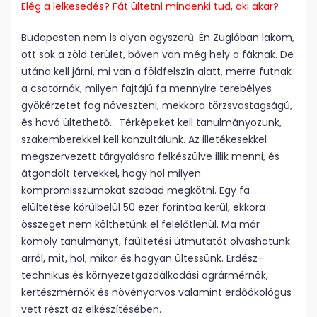
Elég a lelkesedés? Fát ültetni mindenki tud, aki akar?
Budapesten nem is olyan egyszerű. Én Zuglóban lakom,
ott sok a zöld terület, bőven van még hely a fáknak. De
utána kell járni, mi van a földfelszín alatt, merre futnak
a csatornák, milyen fajtájú fa mennyire terebélyes
gyökérzetet fog növeszteni, mekkora törzsvastagságú,
és hová ültethető… Térképeket kell tanulmányozunk,
szakemberekkel kell konzultálunk. Az illetékesekkel
megszervezett tárgyalásra felkészülve illik menni, és
átgondolt tervekkel, hogy hol milyen
kompromisszumokat szabad megkötni. Egy fa
elültetése körülbelül 50 ezer forintba kerül, ekkora
összeget nem költhetünk el felelőtlenül. Ma már
komoly tanulmányt, faültetési útmutatót olvashatunk
arról, mit, hol, mikor és hogyan ültessünk. Erdész­
technikus és környezetgazdálkodási agrármérnök,
kertészmérnök és növényorvos valamint erdőökológus
vett részt az elkészítésében.