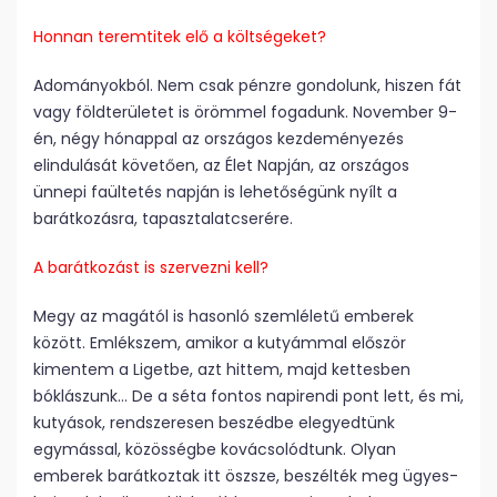
Honnan teremtitek elő a költségeket?
Adományokból. Nem csak pénzre gondolunk, hiszen fát
vagy földterületet is örömmel fogadunk. November 9­
én, négy hónappal az országos kezdeményezés
elindulását követően, az Élet Napján, az országos
ünnepi faültetés napján is lehetőségünk nyílt a
barátkozásra, tapasztalatcserére.
A barátkozást is szervezni kell?
Megy az magától is hasonló szemléletű emberek
között. Emlékszem, amikor a kutyámmal először
kimentem a Ligetbe, azt hittem, majd kettesben
bóklászunk… De a séta fontos napirendi pont lett, és mi,
kutyások, rendszeresen beszédbe elegyedtünk
egymással, közösségbe kovácsolódtunk. Olyan
emberek barátkoztak itt öszsze, beszélték meg ügyes­