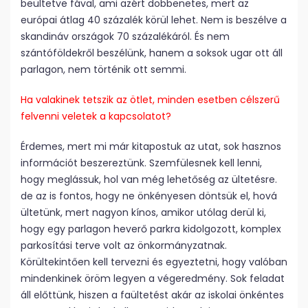
beültetve fával, ami azért döbbenetes, mert az
európai átlag 40 százalék körül lehet. Nem is beszélve a
skandináv országok 70 százalékáról. És nem
szántóföldekről beszélünk, hanem a sok­sok ugar ott áll
parlagon, nem történik ott semmi.
Ha valakinek tetszik az ötlet, minden esetben célszerű
felvenni veletek a kapcsolatot?
Érdemes, mert mi már kitapostuk az utat, sok hasznos
információt beszereztünk. Szemfülesnek kell lenni,
hogy meglássuk, hol van még lehetőség az ültetésre.
de az is fontos, hogy ne önkényesen döntsük el, hová
ültetünk, mert nagyon kínos, amikor utólag derül ki,
hogy egy parlagon heverő parkra kidolgozott, komplex
parkosítási terve volt az önkormányzatnak.
Körültekintően kell tervezni és egyeztetni, hogy valóban
mindenkinek öröm legyen a végeredmény. Sok feladat
áll előttünk, hiszen a faültetést akár az iskolai önkéntes