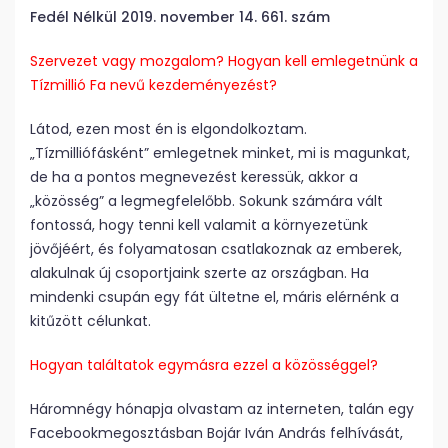
Fedél Nélkül 2019. november 14. 661. szám
Szervezet vagy mozgalom? Hogyan kell emlegetnünk a
Tízmillió Fa nevű kezdeményezést?
Látod, ezen most én is elgondolkoztam.
„Tízmilliófásként” emlegetnek minket, mi is magunkat,
de ha a pontos megnevezést keressük, akkor a
„közösség” a legmegfelelőbb. Sokunk számára vált
fontossá, hogy tenni kell valamit a környezetünk
jövőjéért, és folyamatosan csatlakoznak az emberek,
alakulnak új csoportjaink szerte az országban. Ha
mindenki csupán egy fát ültetne el, máris elérnénk a
kitűzött célunkat.
Hogyan találtatok egymásra ezzel a közösséggel?
Három­négy hónapja olvastam az interneten, talán egy
Facebook­megosztásban Bojár Iván András felhívását,