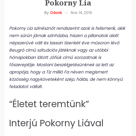
Pokorny Lia
By
Odorik
Nov 14, 2019
Pokorny Lia színésznőt rendszerint azok is felismerik, akik
nem sűrűn járnak színházba, hiszen a pillanatok alatt
népszerűvé vált és lassan tizenkét éve műsoron lévő
Beugró című szituációs játéknak vagy az utóbbi
hónapokban látott Jófiúk című sorozatnak is
főszereplője. Mostani beszélgetésünknek az lett az
apropója, hogy a Tíz millió Fa néven megismert
közösség nagyköveteként szép, hálás, de nem könnyű
feladatot vállalt.
“Életet teremtünk”
Interjú Pokorny Liával