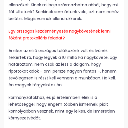
ellenzőket. Kinek mi baja származhatna abból, hogy mi
fát ültetünk? Senkinek sem ártunk vele, ezt nem nehéz
belátni. Mégis vannak ellendrukkerek.
Egy országos kezdeményezés nagykövetének lenni
főként protokolláris feladat?
Amikor az első országos találkozónk volt és Ivánék
felkértek rá, hogy legyek a 10 millió Fa nagykövete, úgy
határoztam, nem csak az lesz a dolgom, hogy
riportokat adok – ami persze nagyon fontos –, hanem
tevőlegesen is részt kell vennem a munkában. Ha kell,
én megyek tárgyalni az ön
kormányzatokhoz, és jó értelemben élek is a
lehetőséggel, hogy engem többen ismernek, picit
komolyabban vesznek, mint egy lelkes, de ismeretlen
környezetvédőt.