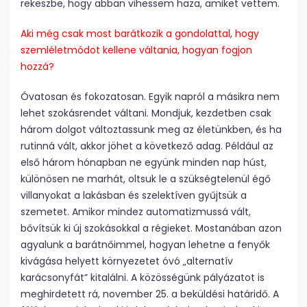
rekeszbe, hogy abban vihessem haza, amiket vettem.
Aki még csak most barátkozik a gondolattal, hogy
szemléletmódot kellene váltania, hogyan fogjon
hozzá?
Óvatosan és fokozatosan. Egyik napról a másikra nem
lehet szokásrendet váltani. Mondjuk, kezdetben csak
három dolgot változtassunk meg az életünkben, és ha
rutinná vált, akkor jöhet a következő adag. Például az
első három hónapban ne együnk minden nap húst,
különösen ne marhát, oltsuk le a szükségtelenül égő
villanyokat a lakásban és szelektíven gyűjtsük a
szemetet. Amikor mindez automatizmussá vált,
bővítsük ki új szokásokkal a régieket. Mostanában azon
agyalunk a barátnőimmel, hogyan lehetne a fenyők
kivágása helyett környezetet óvó „alternatív
karácsonyfát” kitalálni. A közösségünk pályázatot is
meghirdetett rá, november 25. a beküldési határidő. A