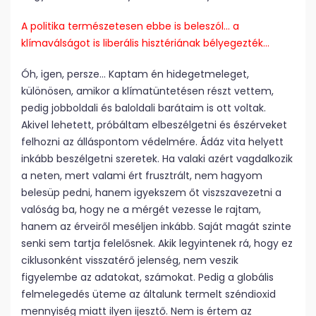
A politika természetesen ebbe is beleszól… a
klímaválságot is liberális hisztériának bélyegezték…
Óh, igen, persze… Kaptam én hideget­meleget,
különösen, amikor a klímatüntetésen részt vettem,
pedig jobboldali és baloldali barátaim is ott voltak.
Akivel lehetett, próbáltam elbeszélgetni és észérveket
felhozni az álláspontom védelmére. Ádáz vita helyett
inkább beszélgetni szeretek. Ha valaki azért vagdalkozik
a neten, mert valami ért frusztrált, nem hagyom
belesüp pedni, hanem igyekszem őt viszszavezetni a
valóság ba, hogy ne a mérgét vezesse le rajtam,
hanem az érveiről meséljen inkább. Saját magát szinte
senki sem tartja felelősnek. Akik legyintenek rá, hogy ez
ciklusonként visszatérő jelenség, nem veszik
figyelembe az adatokat, számokat. Pedig a globális
felmelegedés üteme az általunk termelt széndioxid
mennyiség miatt ilyen ijesztő. Nem is értem az