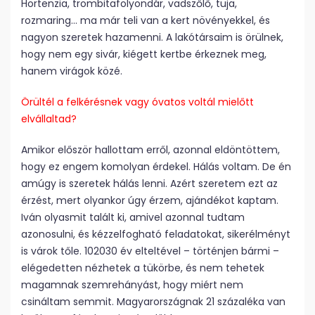
Hortenzia, trombitafolyondár, vadszőlő, tuja,
rozmaring… ma már teli van a kert növényekkel, és
nagyon szeretek hazamenni. A lakótársaim is örülnek,
hogy nem egy sivár, kiégett kertbe érkeznek meg,
hanem virágok közé.
Örültél a felkérésnek vagy óvatos voltál mielőtt
elvállaltad?
Amikor először hallottam erről, azonnal eldöntöttem,
hogy ez engem komolyan érdekel. Hálás voltam. De én
amúgy is szeretek hálás lenni. Azért szeretem ezt az
érzést, mert olyankor úgy érzem, ajándékot kaptam.
Iván olyasmit talált ki, amivel azonnal tudtam
azonosulni, és kézzelfogható feladatokat, sikerélményt
is várok tőle. 10­20­30 év elteltével – történjen bármi –
elégedetten nézhetek a tükörbe, és nem tehetek
magamnak szemrehányást, hogy miért nem
csináltam semmit. Magyarországnak 21 százaléka van