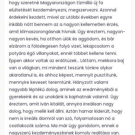
hogy szeretné Magyarországon tízmillió új fa
elültetését kezdeményezni, megszervezni. Azonnal
érdekelni kezdett, mivel az utóbbi években egyre
inkább nőtt bennem az a nagyon kellemetlen érzés,
amit klíma­szorongásnak hívnak. Úgy éreztem, nagyon­
nagyon kevés, ha otthon ülök és aggódom, és bár
elzárom a fölöslegesen folyó vizet, lekapcsolom a
potyára égő villanyokat, ennél többet kellene tenni.
Éppen akkor voltak az erdőtüzek… Láttam, mekkora baj
van a világban, mi mindent teszünk tönkre olykor
akaratlanul is, és ahhoz képest, mennyit pusztítunk,
mennyire keveset teremtünk. Hiányzott valami
nagyobb léptékű dolog, aminek az eredményéből a
gyerekeink és az unokáink is kaphatnak valamit. Úgy
éreztem, amit Iván kitalált, annyira irreálisan nagy
dolog, hogy mellé kell állni. Aztán hamar kiderült, hogy
nem is irreális álomról van szó, folyamatosan nő a
csatlakozók száma. Ma már úgy gondolom, ennek a
nagyszerű kezdeményezésnek komoly realitása van.