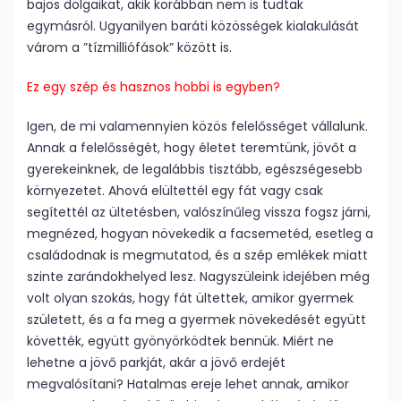
bajos dolgaikat, akik korábban nem is tudtak
egymásról. Ugyanilyen baráti közösségek kialakulását
várom a ”tízmilliófások” között is.
Ez egy szép és hasznos hobbi is egyben?
Igen, de mi valamennyien közös felelősséget vállalunk.
Annak a felelősségét, hogy életet teremtünk, jövőt a
gyerekeinknek, de legalábbis tisztább, egészségesebb
környezetet. Ahová elültettél egy fát vagy csak
segítettél az ültetésben, valószínűleg vissza fogsz járni,
megnézed, hogyan növekedik a facsemetéd, esetleg a
családodnak is megmutatod, és a szép emlékek miatt
szinte zarándokhelyed lesz. Nagyszüleink idejében még
volt olyan szokás, hogy fát ültettek, amikor gyermek
született, és a fa meg a gyermek növekedését együtt
követték, együtt gyönyörködtek bennük. Miért ne
lehetne a jövő parkját, akár a jövő erdejét
megvalósítani? Hatalmas ereje lehet annak, amikor