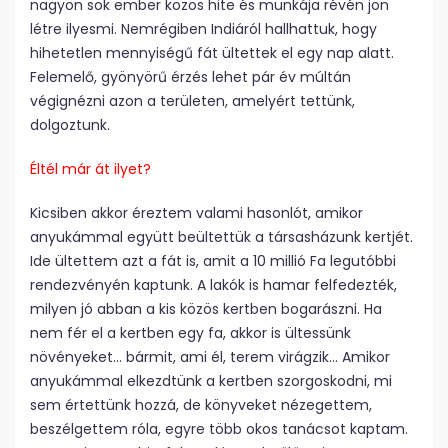
nagyon sok ember közös hite és munkája révén jön
létre ilyesmi. Nemrégiben Indiáról hallhattuk, hogy
hihetetlen mennyiségű fát ültettek el egy nap alatt.
Felemelő, gyönyörű érzés lehet pár év múltán
végignézni azon a területen, amelyért tettünk,
dolgoztunk.
Éltél már át ilyet?
Kicsiben akkor éreztem valami hasonlót, amikor
anyukámmal együtt beültettük a társasházunk kertjét.
Ide ültettem azt a fát is, amit a 10 millió Fa legutóbbi
rendezvényén kaptunk. A lakók is hamar felfedezték,
milyen jó abban a kis közös kertben bogarászni. Ha
nem fér el a kertben egy fa, akkor is ültessünk
növényeket… bármit, ami él, terem virágzik… Amikor
anyukámmal elkezdtünk a kertben szorgoskodni, mi
sem értettünk hozzá, de könyveket nézegettem,
beszélgettem róla, egyre több okos tanácsot kaptam.