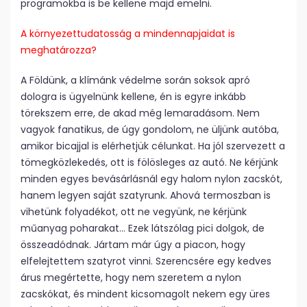
programokba is be kellene majd emelni.
A környezettudatosság a mindennapjaidat is
meghatározza?
A Földünk, a klímánk védelme során sok­sok apró
dologra is ügyelnünk kellene, én is egyre inkább
törekszem erre, de akad még lemaradásom. Nem
vagyok fanatikus, de úgy gondolom, ne üljünk autóba,
amikor bicajjal is elérhetjük célunkat. Ha jól szervezett a
tömegközlekedés, ott is fölösleges az autó. Ne kérjünk
minden egyes bevásárlásnál egy halom nylon zacskót,
hanem legyen saját szatyrunk. Ahová termoszban is
vihetünk folyadékot, ott ne vegyünk, ne kérjünk
műanyag poharakat… Ezek látszólag pici dolgok, de
összeadódnak. Jártam már úgy a piacon, hogy
elfelejtettem szatyrot vinni. Szerencsére egy kedves
árus megértette, hogy nem szeretem a nylon
zacskókat, és mindent kicsomagolt nekem egy üres