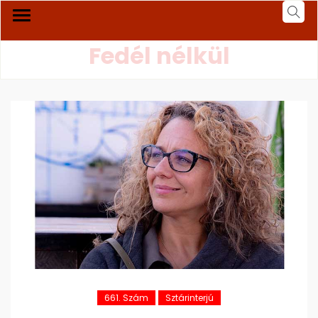
Fedél nélkül
661. Szám
Sztárinterjú