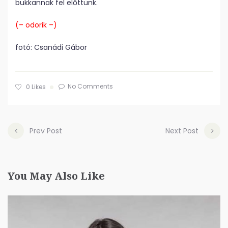
bukkannak fel előttünk.
(– odorik –)
fotó: Csanádi Gábor
No Comments
0
Likes
Prev Post
Next Post
You May Also Like