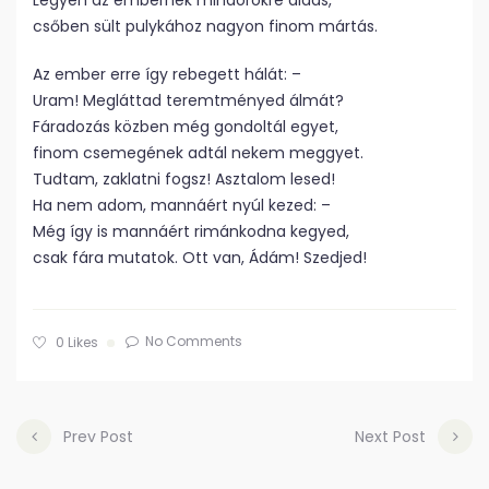
Legyen az embernek mindörökre áldás,
csőben sült pulykához nagyon finom mártás.
Az ember erre így rebegett hálát: –
Uram! Megláttad teremtményed álmát?
Fáradozás közben még gondoltál egyet,
finom csemegének adtál nekem meggyet.
Tudtam, zaklatni fogsz! Asztalom lesed!
Ha nem adom, mannáért nyúl kezed: –
Még így is mannáért rimánkodna kegyed,
csak fára mutatok. Ott van, Ádám! Szedjed!
No Comments
0
Likes
Prev Post
Next Post