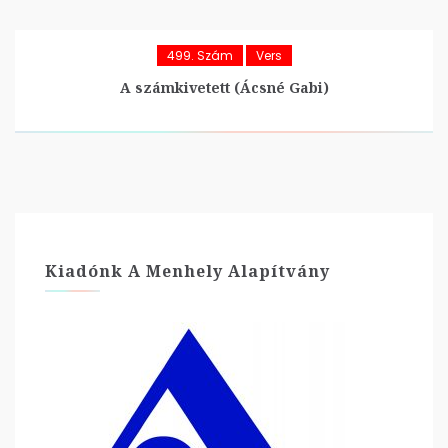
499. Szám
Vers
A számkivetett (Ácsné Gabi)
Kiadónk A Menhely Alapítvány