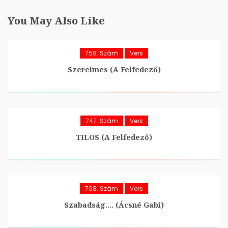
You May Also Like
758. Szám
Vers
Szerelmes (A Felfedező)
747. Szám
Vers
TILOS (A Felfedező)
798. Szám
Vers
Szabadság…. (Ácsné Gabi)