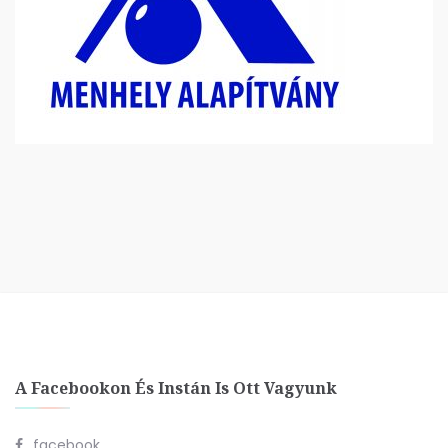
A Facebookon És Instán Is Ott Vagyunk
facebook