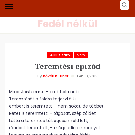
Fedél nélkül
403. Szám
Vers
Teremtési epizód
By
Kővári K. Tibor
Feb 10, 2018
Mikor Jóistenünk; – örök hála neki.
Teremtését a földre terjeszté ki,
embert is teremtett; – nem sokat, de többet.
Rétet is teremtett; – tágasat, szép zöldet.
Látta a teremtés túlságosan zöld lett,
ráadást teremtett; – mégpedig a möggyet.